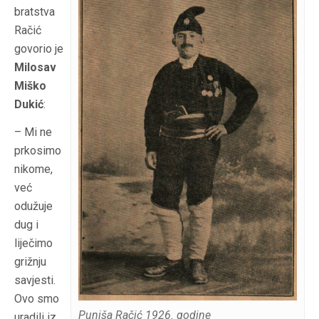
bratstva
Račić
govorio je
Milosav
Miško
Dukić
:
– Mi ne
prkosimo
nikome,
već
odužuje
dug i
liječimo
grižnju
savjesti.
Ovo smo
Puniša Račić 1926. godine
uradili iz