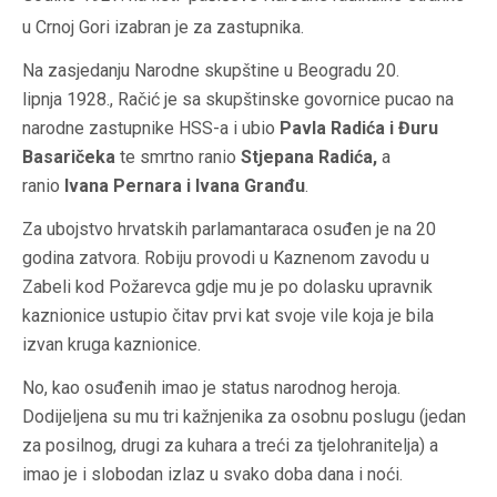
u Crnoj Gori izabran je za zastupnika.
Na zasjedanju Narodne skupštine u Beogradu 20.
lipnja 1928., Račić je sa skupštinske govornice pucao na
narodne zastupnike HSS-a i ubio
Pavla Radića i Đuru
Basaričeka
te smrtno ranio
Stjepana Radića,
a
ranio
Ivana Pernara i Ivana Granđu
.
Za ubojstvo hrvatskih parlamantaraca osuđen je na 20
godina zatvora. Robiju provodi u Kaznenom zavodu u
Zabeli kod Požarevca gdje mu je po dolasku upravnik
kaznionice ustupio čitav prvi kat svoje vile koja je bila
izvan kruga kaznionice.
No, kao osuđenih imao je status narodnog heroja.
Dodijeljena su mu tri kažnjenika za osobnu poslugu (jedan
za posilnog, drugi za kuhara a treći za tjelohranitelja) a
imao je i slobodan izlaz u svako doba dana i noći.