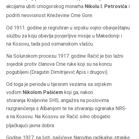
akcijama ubiti crnogorskog monarha
Nikolu I. Petrovića
i
podriti neovisnost
Kneževine Crne Gore
.
Od 1911. godine je regrutiran u srpsku vojno-obavještajnu
službu za koju obavlja povjerljive misije u Makedoniji i
na Kosovu, tada pod osmanskom vlašću.
Na Solunskom procesu 1917. godine Račić je bio lažni
svjedok protiv članova
Crne ruke
koji su na koncu
pogubljeni (Dragutin Dimitrijević Apis i drugovi).
Od toga je perioda u tijesnim vezama sa srpskim
vođom
Nikolom Pašićem
koji ga, nakon
stvaranja Kraljevine SHS, angažira na poslovima
razgraničenja s Albanijom te na stvaranju ogranaka NRS-
a na Kosovu. Na Kosovu se Račić silno obogatio
pljačkajući javna dobra.
Godine 1927. na listi pašićeve Narodne radikalne stranke