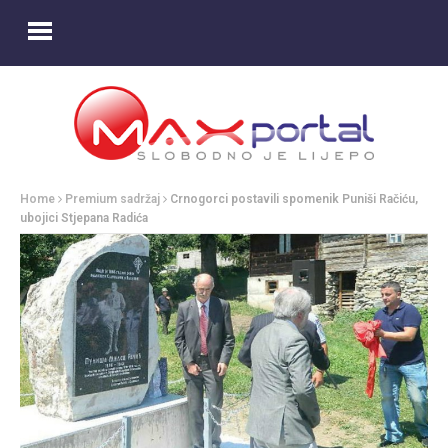
Home
Premium sadržaj
Crnogorci postavili spomenik Puniši Račiću,
ubojici Stjepana Radića