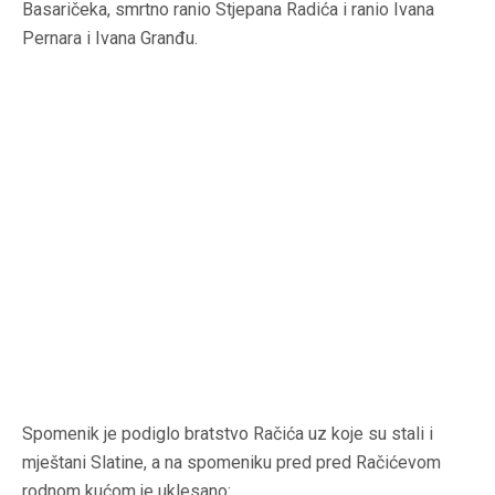
Basaričeka, smrtno ranio Stjepana Radića i ranio Ivana
Pernara i Ivana Granđu.
Spomenik je podiglo bratstvo Račića uz koje su stali i
mještani Slatine, a na spomeniku pred pred Račićevom
rodnom kućom je uklesano: