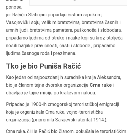
ponosa,
jer Račići i Slatinjani pripadaju čistom srpskom,
Vasojevićki soju, velikim bratstvima, bratstvima časnih i
umnih ljudi, bratstvima pametara, puškonoša i slobodara,
pripadamo ljudima od struke i nauke koji su kroz stoljeća
nosili barjake pravičnosti, časti i slobode , pripadamo
ljudima časnoga roda i prezimena.
Tko je bio Puniša Račić
Kao jedan od najpouzdanijih suradnika kralja Aleksandra,
bio je članom tajne dvorske organizacije
Crna ruke
i
obavljao je tajne misije po kraljevom nalogu.
Pripadao je 1900-ih crnogorskoj terorističkoj emigraciji
koju je organizirala Crna ruka, vojno-teroristička
organizacija (pripremila Sarajevski atentat 1914.).
Crna ruka
, čiji je Račić bio članom, pokušala je terorističkim