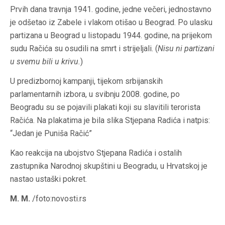
Prvih dana travnja 1941. godine, jedne večeri, jednostavno
je odšetao iz Zabele i vlakom otišao u Beograd. Po ulasku
partizana u Beograd u listopadu 1944. godine, na prijekom
sudu Račića su osudili na smrt i strijeljali. (
Nisu ni partizani
u svemu bili u krivu.
)
U predizbornoj kampanji, tijekom srbijanskih
parlamentarnih izbora, u svibnju 2008. godine, po
Beogradu su se pojavili plakati koji su slavitili terorista
Račića. Na plakatima je bila slika Stjepana Radića i natpis:
“Jedan je Puniša Račić”
Kao reakcija na ubojstvo Stjepana Radića i ostalih
zastupnika Narodnoj skupštini u Beogradu, u Hrvatskoj je
nastao ustaški pokret.
M. M.
/foto:novosti.rs