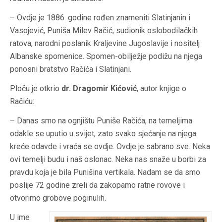
– Ovdje je 1886. godine rođen znameniti Slatinjanin i
Vasojević, Puniša Milev Račić, sudionik oslobodilačkih
ratova, narodni poslanik Kraljevine Jugoslavije i nositelj
Albanske spomenice. Spomen-obilježje podižu na njega
ponosni bratstvo Račića i Slatinjani.
Ploču je otkrio
dr. Dragomir Kićović
, autor knjige o
Račiću:
– Danas smo na ognjištu Puniše Račića, na temeljima
odakle se uputio u svijet, zato svako sjećanje na njega
kreće odavde i vraća se ovdje. Ovdje je sabrano sve. Neka
ovi temelji budu i naš oslonac. Neka nas snaže u borbi za
pravdu koja je bila Punišina vertikala. Nadam se da smo
poslije 72 godine zreli da zakopamo ratne rovove i
otvorimo grobove poginulih.
U ime