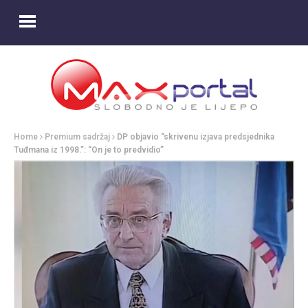
Home
Premium sadržaj
DP objavio “skrivenu izjava predsjednika
Tuđmana iz 1998.”: “On je to predvidio”