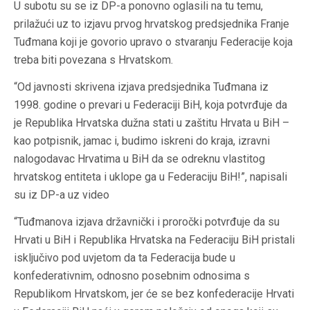
U subotu su se iz DP-a ponovno oglasili na tu temu,
prilažući uz to izjavu prvog hrvatskog predsjednika Franje
Tuđmana koji je govorio upravo o stvaranju Federacije koja
treba biti povezana s Hrvatskom.
“Od javnosti skrivena izjava predsjednika Tuđmana iz
1998. godine o prevari u Federaciji BiH, koja potvrđuje da
je Republika Hrvatska dužna stati u zaštitu Hrvata u BiH –
kao potpisnik, jamac i, budimo iskreni do kraja, izravni
nalogodavac Hrvatima u BiH da se odreknu vlastitog
hrvatskog entiteta i uklope ga u Federaciju BiH!”, napisali
su iz DP-a uz video
“Tuđmanova izjava državnički i proročki potvrđuje da su
Hrvati u BiH i Republika Hrvatska na Federaciju BiH pristali
isključivo pod uvjetom da ta Federacija bude u
konfederativnim, odnosno posebnim odnosima s
Republikom Hrvatskom, jer će se bez konfederacije Hrvati