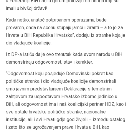
u Federaciji BiH naći u gorem položaju od onoga koji su
imali u bivšoj državi!
Kada netko, unatoč potpisanom sporazumu, bude
prevaren, onda na scenu stupaju jamci i žiranti – a to je za
Hrvate u BiH Republika Hrvatska”, dodaju iz stranke koja je
dio vladajuće koalicije.
Iz DP-a ističu da je ovo trenutak kada svom narodu u BiH
demonstriraju odgovornost, stav i karakter.
“Odgovornost koju posjeduje Domovinski pokret kao
politička stranka i dio vladajuće koalicije demonstrirali
smo javnim predstavljanjem Deklaracije s temeljnim
zahtjevom za uspostavom Hrvatske izborne jedinice u
BiH, ali odgovornost ima i naš koalicijski partner HDZ, kao i
sve ostale hrvatske političke stranke, nacionalne
institucije, ali i svi Hrvati gdje god živjeli – između ostalog
i zato što se ugrožavanjem prava Hrvata u BiH, kao