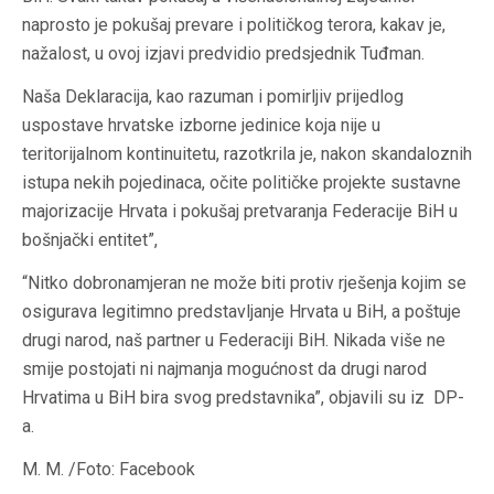
naprosto je pokušaj prevare i političkog terora, kakav je,
nažalost, u ovoj izjavi predvidio predsjednik Tuđman.
Naša Deklaracija, kao razuman i pomirljiv prijedlog
uspostave hrvatske izborne jedinice koja nije u
teritorijalnom kontinuitetu, razotkrila je, nakon skandaloznih
istupa nekih pojedinaca, očite političke projekte sustavne
majorizacije Hrvata i pokušaj pretvaranja Federacije BiH u
bošnjački entitet”,
“Nitko dobronamjeran ne može biti protiv rješenja kojim se
osigurava legitimno predstavljanje Hrvata u BiH, a poštuje
drugi narod, naš partner u Federaciji BiH. Nikada više ne
smije postojati ni najmanja mogućnost da drugi narod
Hrvatima u BiH bira svog predstavnika”, objavili su iz DP-
a.
M. M. /Foto: Facebook