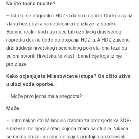
Na što točno mislite?
– Isto bi se dogodilo i HDZ-u da su u oporbi. Oni koji su na
vlasti bez obzira na neslaganja ne izlaze iz stranke.
Budimo realni, kod nas neće biti ozbiljnog društvenog
napretka dok ne dođe do osipanja HDZ-a. A HDZ zajedno
drži tradicija hrvatskog nacionalnog pokreta, ona teza da
su oni stvorili Hrvatsku, te vlast i beneficije koje iz nje
proizlaze.
Kako ocjenjujete Milanovićeve istupe? On očito uživa
u ulozi vođe oporbe…
– Može prvo jedna mala anegdota?
Može.
– Jutro nakon što Milanović izabran za predsjednika SDP-
a nazvao me njegov otac, kojega znam sa studija. Nikada
se nismo družili, ali smo se uvijek pristojno pozdravljali.