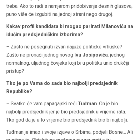
treba. Ako to radi s namjerom pridobivanja desnih glasova,
puno više će izgubiti na jednoj strani nego drugoj.
Kakav profil kandidata bi mogao parirati Milanoviću na
idućim predsjedničkim izborima?
– Zašto ne posegnuti izvan najjuže političke vrhuške?
Zašto ne pronaći jednog novog
Ivu Josipovića
, jednog
normalnog, uljudnog čovjeka koji bi u politiku unio drukčiji
pristup?
Tko je po Vama do sada bio najbolji predsjednik
Republike?
– Svatko će vam papagajski reći
Tuđman
. On je bio
najbolji predsjednik jer je bio predsjednik u vrijeme rata.
Tko god da je u to vrijeme bio predsjednik bio bi najbolji.
Tuđman je imao i svoje izjave o Srbima, podjeli Bosne… Ali