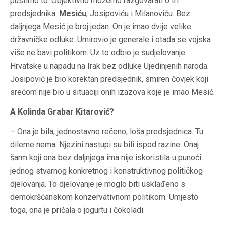
pustimo to. Objektivno možemo razgovarati o tri
predsjednika:
Mesiću
, Josipoviću i Milanoviću. Bez
daljnjega Mesić je broj jedan. On je imao dvije velike
državničke odluke. Umirovio je generale i otada se vojska
više ne bavi politikom. Uz to odbio je sudjelovanje
Hrvatske u napadu na Irak bez odluke Ujedinjenih naroda.
Josipović je bio korektan predsjednik, smiren čovjek koji
srećom nije bio u situaciji onih izazova koje je imao Mesić.
A Kolinda Grabar Kitarović?
– Ona je bila, jednostavno rečeno, loša predsjednica. Tu
dileme nema. Njezini nastupi su bili ispod razine. Onaj
šarm koji ona bez daljnjega ima nije iskoristila u punoći
jednog stvarnog konkretnog i konstruktivnog političkog
djelovanja. To djelovanje je moglo biti usklađeno s
demokršćanskom konzervativnom politikom. Umjesto
toga, ona je pričala o jogurtu i čokoladi.