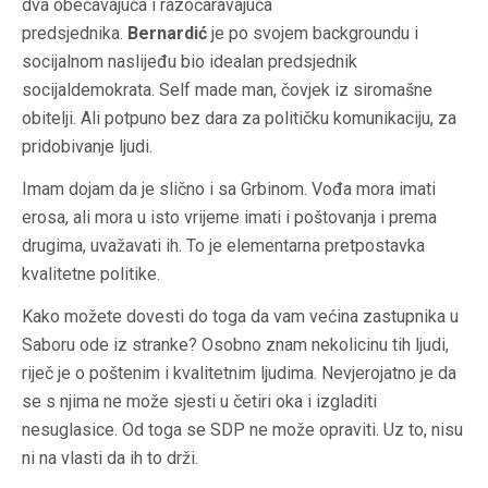
dva obećavajuća i razočaravajuća
predsjednika.
Bernardić
je po svojem backgroundu i
socijalnom naslijeđu bio idealan predsjednik
socijaldemokrata. Self made man, čovjek iz siromašne
obitelji. Ali potpuno bez dara za političku komunikaciju, za
pridobivanje ljudi.
Imam dojam da je slično i sa Grbinom. Vođa mora imati
erosa, ali mora u isto vrijeme imati i poštovanja i prema
drugima, uvažavati ih. To je elementarna pretpostavka
kvalitetne politike.
Kako možete dovesti do toga da vam većina zastupnika u
Saboru ode iz stranke? Osobno znam nekolicinu tih ljudi,
riječ je o poštenim i kvalitetnim ljudima. Nevjerojatno je da
se s njima ne može sjesti u četiri oka i izgladiti
nesuglasice. Od toga se SDP ne može opraviti. Uz to, nisu
ni na vlasti da ih to drži.