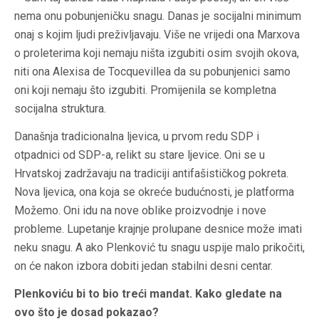
nema onu pobunjeničku snagu. Danas je socijalni minimum
onaj s kojim ljudi preživljavaju. Više ne vrijedi ona Marxova
o proleterima koji nemaju ništa izgubiti osim svojih okova,
niti ona Alexisa de Tocquevillea da su pobunjenici samo
oni koji nemaju što izgubiti. Promijenila se kompletna
socijalna struktura.
Današnja tradicionalna ljevica, u prvom redu SDP i
otpadnici od SDP-a, relikt su stare ljevice. Oni se u
Hrvatskoj zadržavaju na tradiciji antifašističkog pokreta.
Nova ljevica, ona koja se okreće budućnosti, je platforma
Možemo. Oni idu na nove oblike proizvodnje i nove
probleme. Lupetanje krajnje prolupane desnice može imati
neku snagu. A ako Plenković tu snagu uspije malo prikočiti,
on će nakon izbora dobiti jedan stabilni desni centar.
Plenkoviću bi to bio treći mandat. Kako gledate na
ovo što je dosad pokazao?