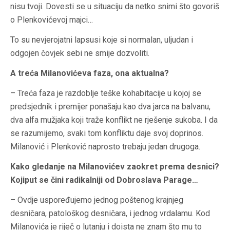
nisu tvoji. Dovesti se u situaciju da netko snimi što govoriš
o Plenkovićevoj majci…
To su nevjerojatni lapsusi koje si normalan, uljudan i
odgojen čovjek sebi ne smije dozvoliti.
A treća Milanovićeva faza, ona aktualna?
– Treća faza je razdoblje teške kohabitacije u kojoj se
predsjednik i premijer ponašaju kao dva jarca na balvanu,
dva alfa mužjaka koji traže konflikt ne rješenje sukoba. I da
se razumijemo, svaki tom konfliktu daje svoj doprinos.
Milanović i Plenković naprosto trebaju jedan drugoga.
Kako gledanje na Milanovićev zaokret prema desnici?
Kojiput se čini radikalniji od Dobroslava Parage…
– Ovdje uspoređujemo jednog poštenog krajnjeg
desničara, patološkog desničara, i jednog vrdalamu. Kod
Milanovića je riječ o lutanju i doista ne znam što mu to