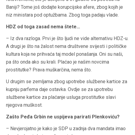
Baniji? Tome još dodajte korupcijske afere, zbog kojih je
niz ministara pod optužbama. Zbog toga padaju vlade.
HDZ od toga zasad nema štete…
– Iz dva razloga. Prvi je što ljudi ne vide alternativu HDZ-u.
A drugi je što na žalost nema društvene svijesti i političke
kultura koja ne prihvaća taj model ponašanja. Oni su naši,
pa što onda ako su krali. Plaćao je našim novcima
prostitutke? Prava muškarčina, nema što.
U drugim se zemljama zbog upotrebe službene kartice za
kupnju parfema daje ostavka. Ovdje se za upotrebu
službene kartice za plaćanje usluga prostitutke slavi
njegova muškost.
Zašto Peđa Grbin ne uspijeva parirati Plenkoviću?
– Nevjerojatno je kako je SDP u zadnja dva mandata imao