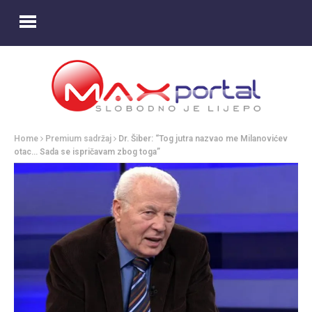
Home
Premium sadržaj
Dr. Šiber: “Tog jutra nazvao me Milanovićev
otac… Sada se ispričavam zbog toga”