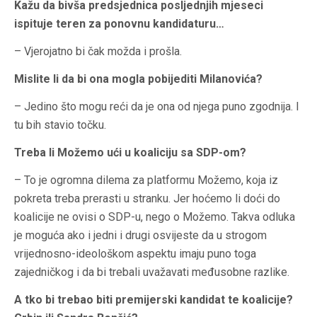
Kažu da bivša predsjednica posljednjih mjeseci
ispituje teren za ponovnu kandidaturu…
– Vjerojatno bi čak možda i prošla.
Mislite li da bi ona mogla pobijediti Milanovića?
– Jedino što mogu reći da je ona od njega puno zgodnija. I
tu bih stavio točku.
Treba li Možemo ući u koaliciju sa SDP-om?
– To je ogromna dilema za platformu Možemo, koja iz
pokreta treba prerasti u stranku. Jer hoćemo li doći do
koalicije ne ovisi o SDP-u, nego o Možemo. Takva odluka
je moguća ako i jedni i drugi osvijeste da u strogom
vrijednosno-ideološkom aspektu imaju puno toga
zajedničkog i da bi trebali uvažavati međusobne razlike.
A tko bi trebao biti premijerski kandidat te koalicije?