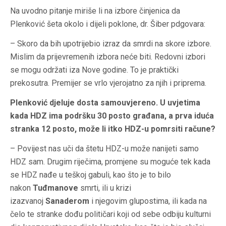
Na uvodno pitanje miriše li na izbore činjenica da
Plenković šeta okolo i dijeli poklone, dr. Šiber pdgovara:
– Skoro da bih upotrijebio izraz da smrdi na skore izbore.
Mislim da prijevremenih izbora neće biti. Redovni izbori
se mogu održati iza Nove godine. To je praktički
prekosutra. Premijer se vrlo vjerojatno za njih i priprema.
Plenković djeluje dosta samouvjereno. U uvjetima
kada HDZ ima podršku 30 posto građana, a prva iduća
stranka 12 posto, može li itko HDZ-u pomrsiti račune?
– Povijest nas uči da štetu HDZ-u može nanijeti samo
HDZ sam. Drugim riječima, promjene su moguće tek kada
se HDZ nađe u teškoj gabuli, kao što je to bilo
nakon
Tuđmanove
smrti, ili u krizi
izazvanoj
Sanaderom
i njegovim glupostima, ili kada na
čelo te stranke dođu političari koji od sebe odbiju kulturni