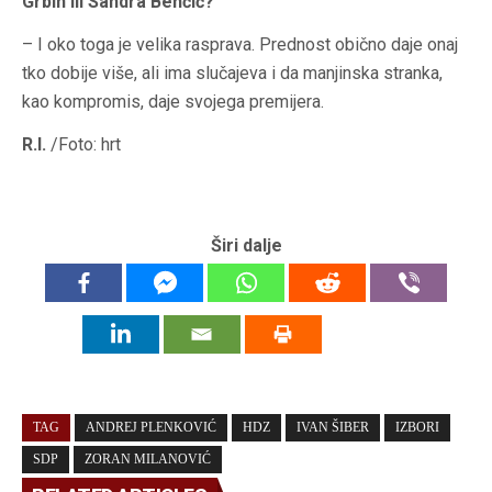
Grbin ili Sandra Benčić?
– I oko toga je velika rasprava. Prednost obično daje onaj
tko dobije više, ali ima slučajeva i da manjinska stranka,
kao kompromis, daje svojega premijera.
R.I.
/Foto: hrt
Širi dalje
TAG
ANDREJ PLENKOVIĆ
HDZ
IVAN ŠIBER
IZBORI
SDP
ZORAN MILANOVIĆ