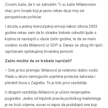
Zovem, kaže, da ti se zahvalim. Ti si, kaže Milanovićev
otac, prvi čovjek koji je javno rekao da je moj sin
perspektivan političar.
I doista, u jednoj televizijskoj emisiji nakon izbora 2003.
godine rekao sam da bi stranke trebale odrediti ljude s
kojima će nastupiti u iduće četiri godine, te da se meni
osobno sviđa Milanović iz SDP-a. Danas se zbog tih riječi
ispričavam cjelokupnoj hrvatskoj javnosti.
Zašto mislite da se trebate ispričati?
– Dok je bio premijer, Milanović je relativno dobro vodio
Vladu u skoro nemogućim uvjetima protesta šatoraša i
plinskih boca u Zagrebu. To je bilo prvo razdoblje.
U drugom razdoblju Milanović je učinio nevjerojatne
pogreške. Jedno od ključnih pravila političkog marketinga
je ne troši vrijeme, novac ni napor da pridobiješ one koji