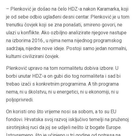
– Plenković je došao na čelo HDZ-a nakon Karamarka, koji
je od sebe odbio uglađeni desni centar. Plenković je u tom
trenutku čovjek koji se zna ponašati, smireno govori, ne
ulazi u konflikte. Ako ozbiljno analizirate njegove nastupe
na izborima 2016., u njima nema nijednog programskog
sadržaja, nijedne nove ideje. Postoji samo jedan normalni,
kulturni civilizirani čovjek.
Plenković upravo na tom normalitetu dobiva izbore. U
borbi unutar HDZ-a on gubi dio tog normaliteta i sad bi
trebao izaći s konkretnim programima. A tih programa
nema, ni u školstvu, ni u energetici, ni u ekonomiji, ni u
poljoprivredi.
On koristi ono što vrijeme nosi sa sobom, a to su EU
fondovi. Hrvatska svoj razvoj isključivo temelji na pruženoj
sirotinjskoj ruci da joj se udijeli nešto iz bogate Europe.
Istovremeno, što je učinjeno u tri godine od potresa na