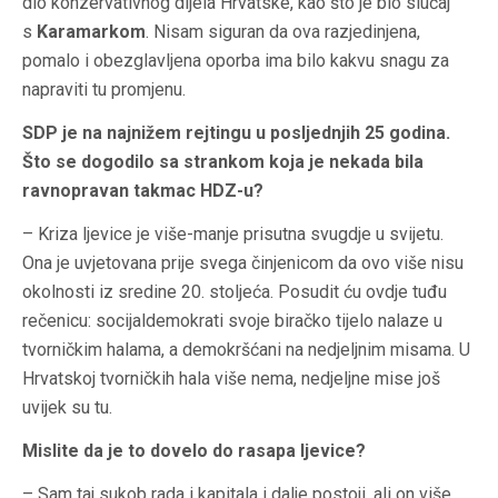
dio konzervativnog dijela Hrvatske, kao što je bio slučaj
s
Karamarkom
. Nisam siguran da ova razjedinjena,
pomalo i obezglavljena oporba ima bilo kakvu snagu za
napraviti tu promjenu.
SDP je na najnižem rejtingu u posljednjih 25 godina.
Što se dogodilo sa strankom koja je nekada bila
ravnopravan takmac HDZ-u?
– Kriza ljevice je više-manje prisutna svugdje u svijetu.
Ona je uvjetovana prije svega činjenicom da ovo više nisu
okolnosti iz sredine 20. stoljeća. Posudit ću ovdje tuđu
rečenicu: socijaldemokrati svoje biračko tijelo nalaze u
tvorničkim halama, a demokršćani na nedjeljnim misama. U
Hrvatskoj tvorničkih hala više nema, nedjeljne mise još
uvijek su tu.
Mislite da je to dovelo do rasapa ljevice?
– Sam taj sukob rada i kapitala i dalje postoji, ali on više