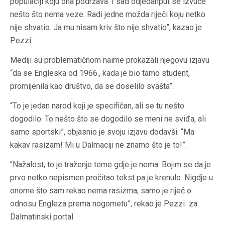
populaciji koju ona podržava. I sad odjedanput se izvuče
nešto što nema veze. Radi jedne možda riječi koju netko
nije shvatio. Ja mu nisam kriv što nije shvatio”, kazao je
Pezzi.
Mediji su problematičnom naime prokazali njegovu izjavu
“da se Engleska od 1966., kada je bio tamo student,
promijenila kao društvo, da se doselilo svašta”.
“To je jedan narod koji je specifičan, ali se tu nešto
dogodilo. To nešto što se dogodilo se meni ne sviđa, ali
samo sportski”, objasnio je svoju izjavu dodavši: “Ma
kakav rasizam! Mi u Dalmaciji ne znamo što je to!”.
“Nažalost, to je traženje teme gdje je nema. Bojim se da je
prvo netko nepismen pročitao tekst pa je krenulo. Nigdje u
onome što sam rekao nema rasizma, samo je riječ o
odnosu Engleza prema nogometu”, rekao je Pezzi za
Dalmatinski portal.