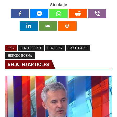
Širi dalje
TAG
BOŽO SKOKO
CENZURA
FAKTOGRAF
HERCEG BOSNA
RELATED ARTICLES