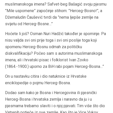
muslimanskoga imena? Safvet-beg Bašagić svoju pjesmu
”Mile uspomene” započinje stihom: ”Herceg-Bosno!”, a
Džemaludin Čaušević tvrdi da ”nema ljepše zemlje na
svijetu od Herceg-Bosne…”
Hoćete li još? Osman Nuri Hadžić također je spominje. Pa
nisu valjda svi oni prije toga i svi oni poslije toga koji
spomenu Herceg-Bosnu odmah za političku
diskvalifikaciju? Počeo sam s autorima muslimanskoga
imena, ali i hrvatski pisac i folklorist Ivan Zovko
(1864.-1900.) uporno za BiH rabi pojam Herceg-Bosna…”
On u nastavku citira i dio natuknice iz Hrvatske
enciklopedije o pojmu Herceg-Bosna.
Dodao sam kako je Bosna i Hercegovina ili pjesnički
Herceg-Bosna i hrvatska zemlja i naravno da ju i u
pjesmama trebamo slaviti i o njoj pjevati. Tim više što dio
Vatrenih potječe iz ove zemlje. Kao što je Vice Vukov