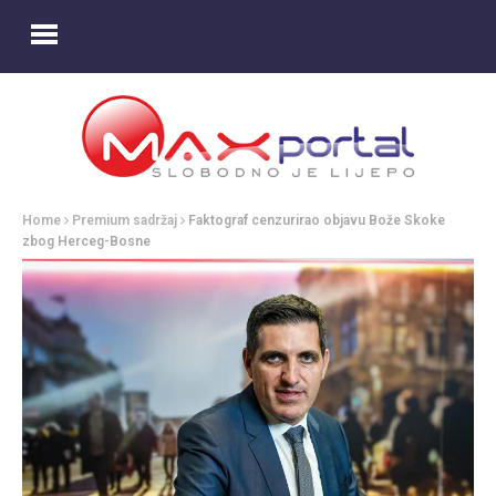
Home
Premium sadržaj
Faktograf cenzurirao objavu Bože Skoke
zbog Herceg-Bosne