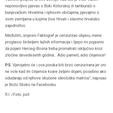
neponovljivo pjevao o Boki Kotorskoj ili tamburaši o
bunjevačkim Hrvatima i njihovim običajima, pjevajmo o
svim zemljama u kojima žive Hrvati i slavimo hrvatsko
zajedništvo.
Međutim, izvjesni Faktograf je cenzurirao objavu, mene
proglasio širiteljem lažnih informacija i lijepo mi pojasnio
da pojam Herceg-Bosna treba promatrati isključivo kroz
zločine devedesetih godina… Adio pameti, adio činjenice!
P.S.
Vjerojatno će i ova poruka biti brzo cenzurirana jer oni
ne vole kad im činjenice kvare željeni dojam, posebno ako
odudaraju od njihove skučene ideološke matrice”, napisao
je Božo Skoko na Facebooku.
R.I. /Foto: pxll