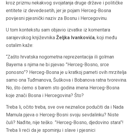
kroz prizmu nekakvog svojatanja druge države i političke
entitete iz devedesetih, jer je pojam Herceg-Bosna
povijesni pjesnički naziv za Bosnu i Hercegovinu.
U tom kontekstu sam objavio izvatke iz komentara
sarajevskog književnika
Željka Ivankovića
, koji među
ostalim kaže:
“Zašto hrvatska nogometna reprezentacija ili golman
Bayerna s njima ne bi pjevao ”Herceg-Bosno, srce
ponosno”? Herceg-Bosna je u kratkoj pameti ovih mrzitelja
samo ona Tuđmanova, Šuškova i Bobanova ratna tvorevina.
No, što ćemo s barem sto godina imena Herceg-Bosna
koje znači Bosna i Hercegovina? Što?
Treba li, očito treba, sve ove neznalice podučiti da i Nada
Mamula pjeva o Herceg-Bosni svoju sevdalinku? Niste
čuli? Nađite, nije teško. ”Herceg-Bosno, djedovino stara”!
Treba li reći da je spominju i slave i pjesnici