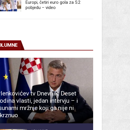
Europi, četiri euro gola za 5:2
pobjedu – video
OLUMNE
lenkovićev tv Dnevnik: Deset
odina vlasti, jedan intervju – i
sunami mržnje koji ga nije ni
krznuo