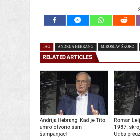
TAG
ANDRIJA HEBRANG
MIROSLAV ŠKORO
RELATED ARTICLES
Andrija Hebrang: Kad je Tito
Roman Lelja
umro otvorio sam
1987. skro
šampanjac!
Udba preu