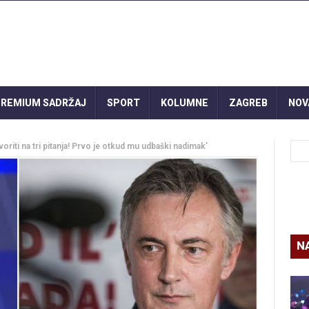
REMIUM SADRŽAJ
SPORT
KOLUMNE
ZAGREB
NOV
ti na tri pitanja! Prvo je otkud mu udbaški nadimak’
N