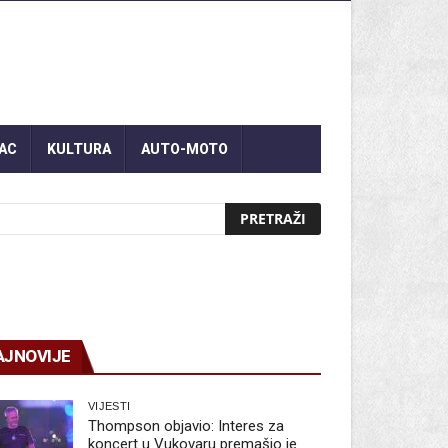
AC
KULTURA
AUTO-MOTO
AJNOVIJE
VIJESTI
Thompson objavio: Interes za
koncert u Vukovaru premašio je