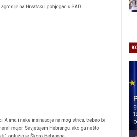
e agresije na Hrvatsku, pobjegao u SAD.
K
P
g
t
. A ima i neke insinuacije na mog strica, trebao bi
o
 general-major. Savjetujem Hebrangu, ako ga nešto
sti”, optužio je Škoro Hebranga.