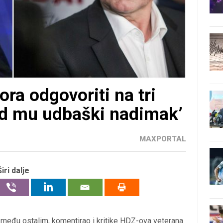
a odgovoriti na tri
kud mu udbaški nadimak’
MAXPORTAL
Širi dalje
, među ostalim, komentirao i kritike HDZ-ova veterana