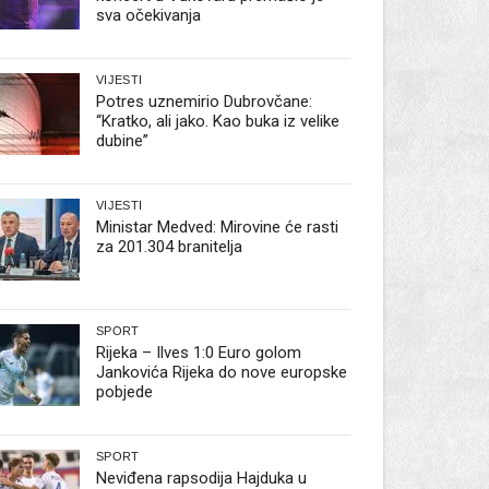
sva očekivanja
VIJESTI
Potres uznemirio Dubrovčane:
“Kratko, ali jako. Kao buka iz velike
dubine”
VIJESTI
Ministar Medved: Mirovine će rasti
za 201.304 branitelja
SPORT
Rijeka – Ilves 1:0 Euro golom
Jankovića Rijeka do nove europske
pobjede
SPORT
Neviđena rapsodija Hajduka u