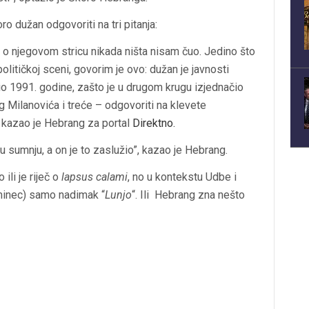
o dužan odgovoriti na tri pitanja:
o njegovom stricu nikada ništa nisam čuo. Jedino što
olitičkoj sceni, govorim je ovo: dužan je javnosti
bio 1991. godine, zašto je u drugom krugu izjednačio
 Milanovića i treće – odgovoriti na klevete
, kazao je Hebrang za portal
Direktno.
ku sumnju, a on je to zaslužio”, kazao je Hebrang.
li je riječ o
lapsus calami
, no u kontekstu Udbe i
minec) samo nadimak “
Lunjo
“. Ili Hebrang zna nešto