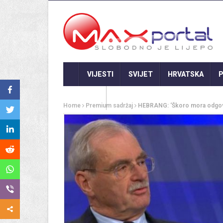
VIJESTI
SVIJET
HRVATSKA
P
GASTRO
Home
Premium sadržaj
HEBRANG: ‘Škoro mora odgovori