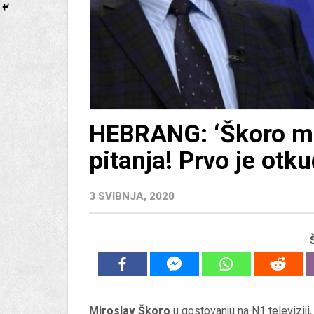
HEBRANG: ‘Škoro mor
pitanja! Prvo je ot
3 SVIBNJA, 2020
Miroslav Škoro
u gostovanju na N1 televiziji