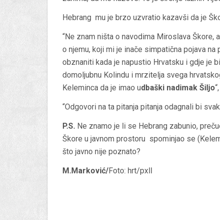
Hebrang mu je brzo uzvratio kazavši da je Škor
“Ne znam ništa o navodima Miroslava Škore, a 
o njemu, koji mi je inače simpatična pojava na p
obznaniti kada je napustio Hrvatsku i gdje je 
domoljubnu Kolindu i mrzitelja svega hrvatskog
Keleminca da je imao u
dbaški nadimak Šiljo
“
“Odgovori na ta pitanja pitanja odagnali bi sva
P.S.
Ne znamo je li se Hebrang zabunio, prečuo i
Škore u javnom prostoru spominjao se (Kele
što javno nije poznato?
M.Marković/
Foto: hrt/pxll