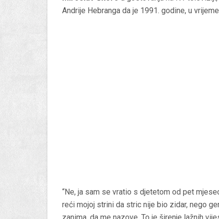
Andrije Hebranga da je 1991. godine, u vrijem
“Ne, ja sam se vratio s djetetom od pet mjeseci
reći mojoj strini da stric nije bio zidar, nego
zanima, da me nazove. To je širenje lažnih vije