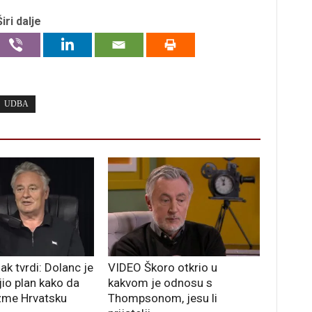
Širi dalje
UDBA
k tvrdi: Dolanc je
VIDEO Škoro otkrio u
jio plan kako da
kakvom je odnosu s
zme Hrvatsku
Thompsonom, jesu li