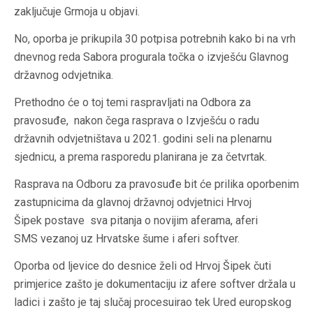
zaključuje Grmoja u objavi.
No, oporba je prikupila 30 potpisa potrebnih kako bi na vrh
dnevnog reda Sabora progurala točka o izvješću Glavnog
državnog odvjetnika.
Prethodno će o toj temi raspravljati na Odbora za
pravosuđe, nakon čega rasprava o Izvješću o radu
državnih odvjetništava u 2021. godini seli na plenarnu
sjednicu, a prema rasporedu planirana je za četvrtak.
Rasprava na Odboru za pravosuđe bit će prilika oporbenim
zastupnicima da glavnoj državnoj odvjetnici Hrvoj
Šipek postave sva pitanja o novijim aferama, aferi
SMS vezanoj uz Hrvatske šume i aferi softver.
Oporba od ljevice do desnice želi od Hrvoj Šipek čuti
primjerice zašto je dokumentaciju iz afere softver držala u
ladici i zašto je taj slučaj procesuirao tek Ured europskog