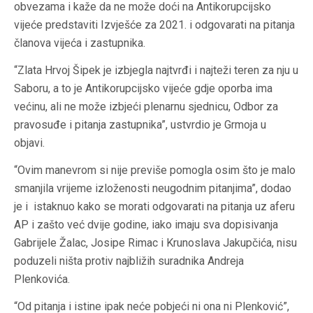
obvezama i kaže da ne može doći na Antikorupcijsko
vijeće predstaviti Izvješće za 2021. i odgovarati na pitanja
članova vijeća i zastupnika.
“Zlata Hrvoj Šipek je izbjegla najtvrđi i najteži teren za nju u
Saboru, a to je Antikorupcijsko vijeće gdje oporba ima
većinu, ali ne može izbjeći plenarnu sjednicu, Odbor za
pravosuđe i pitanja zastupnika”, ustvrdio je Grmoja u
objavi.
“Ovim manevrom si nije previše pomogla osim što je malo
smanjila vrijeme izloženosti neugodnim pitanjima”, dodao
je i istaknuo kako se morati odgovarati na pitanja uz aferu
AP i zašto već dvije godine, iako imaju sva dopisivanja
Gabrijele Žalac, Josipe Rimac i Krunoslava Jakupčića, nisu
poduzeli ništa protiv najbližih suradnika Andreja
Plenkovića.
“Od pitanja i istine ipak neće pobjeći ni ona ni Plenković”,