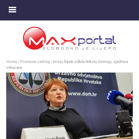
Home
Premium sadržaj
Hrvoj Šipek odbila Nikolu Grmoju, sjednica
otkazana