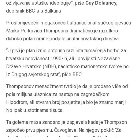
oživljavanje ustaške ideologije”, piše
Guy Delauney,
dopisnik BBC-a s Balkana
Prošlomjesečni megakoncert ultranacionalističkog pjevača
Marka Perkovića Thompsona dramatično je razotkrio
duboko polarizirane podjele unutar hrvatskog društva.
“U prvi je plan iznio potpuno različita tumačenja borbe za
hrvatsku neovisnost 1990-ih, ali i povijesti Nezavisne
Države Hrvatske (NDH), nacističke marionetske tvorevine
iz Drugog svjetskog rata”, piše BBC.
Thompsonov menadžment tvrdio je da je prodano više od
pola milijuna ulaznica za nastup na zagrebačkom
Hipodrom, ali stvaran broj posjetitelja bio je znatno manji.
No ipak u stotinama tisuća.
Ta golema masa zanosno je zapjevala kada je Thompson
započeo prvu pjesmu, Čavoglave. Na njegov poklič ‘Za