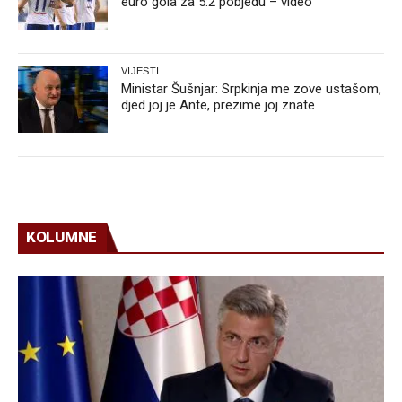
euro gola za 5:2 pobjedu – video
VIJESTI
Ministar Šušnjar: Srpkinja me zove ustašom,
djed joj je Ante, prezime joj znate
KOLUMNE