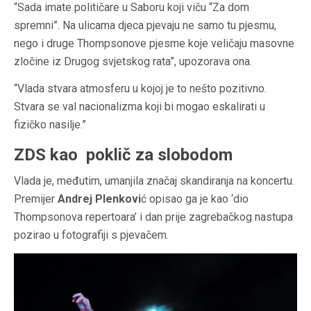
“Sada imate političare u Saboru koji viču “Za dom
spremni”. Na ulicama djeca pjevaju ne samo tu pjesmu,
nego i druge Thompsonove pjesme koje veličaju masovne
zločine iz Drugog svjetskog rata”, upozorava ona.
“Vlada stvara atmosferu u kojoj je to nešto pozitivno.
Stvara se val nacionalizma koji bi mogao eskalirati u
fizičko nasilje.”
ZDS kao poklič za slobodom
Vlada je, međutim, umanjila značaj skandiranja na koncertu.
Premijer
Andrej Plenkovi
ć opisao ga je kao ‘dio
Thompsonova repertoara’ i dan prije zagrebačkog nastupa
pozirao u fotografiji s pjevačem.