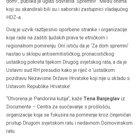
dom!’, publika je uglas odvratila ‘Spremni!’. Među onima
koji su skandirali bili su i saborski zastupnici vladajućeg
HDZ-a.
Ovaj je uzvik razbjesnio oporbene stranke i organizacije
koje rade na zaštiti ljudskih prava te etničkom i
regionalnom pomirenju. Oni ističu da je ‘Za dom spremni’
nastao u sklopu antisemitističkog, pronacističkog
ustaškog pokreta tijekom Drugog svjetskog rata, a da je
Ustavni sud RH presudio kako je riječ o ‘ustaškom
pozdravu Nezavisne Države Hrvatske koji nije u skladu s
Ustavom Republike Hrvatske’.
“Otvorena je Pandorina kutija”, kaže
Tena Banjeglav
iz
Documente – Centra za suočavanje s prošlošću,
organizacije koja se fokusira na pomirenje kroz činjeničan
pristup Drugom svjetskom ratu i nedavnom Domovinskom
ratu.