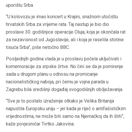
uporištu Srba.
“U kolovozu je imao koncert u Krajini, snažnom utočištu
hrvatskih Srba za vrijeme rata. Taj nastup je bio dio
proslave 30. godišnjice operacije Oluja, koja je okončala rat
za nezavisnost od Jugoslavije, ali i koja je raselila stotine
tisuća Srba”, piše netočno BBC.
Posljednjih godina vlada je u proslavu počela uključivati i
komemoracije za srpske žrtve. No čini se da je pomirenje
sada u drugom planu u odnosu na promicanje
nacionalističkog naboja, pri čemu je vojna parada u
Zagrebu bila središnji događaj ovogodišnjih obilježavanja.
“Sve je to postalo izraženije otkako je Velika Britanija
napustila Europsku uniju – jer kada je riječ o antifašističkim
vrijednostima, ne može biti samo na Njemačkoj da ih štiti”,
kaže povjesničar Tvrtko Jakovina.