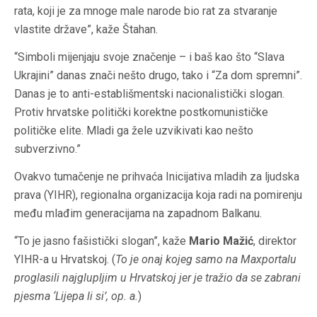
rata, koji je za mnoge male narode bio rat za stvaranje
vlastite države”, kaže Štahan.
“Simboli mijenjaju svoje značenje – i baš kao što “Slava
Ukrajini” danas znači nešto drugo, tako i “Za dom spremni”.
Danas je to anti-establišmentski nacionalistički slogan.
Protiv hrvatske politički korektne postkomunističke
političke elite. Mladi ga žele uzvikivati kao nešto
subverzivno.”
Ovakvo tumačenje ne prihvaća Inicijativa mladih za ljudska
prava (YIHR), regionalna organizacija koja radi na pomirenju
među mlađim generacijama na zapadnom Balkanu.
“To je jasno fašistički slogan”, kaže
Mario Mažić
, direktor
YIHR-a u Hrvatskoj. (
To je onaj kojeg samo na Maxportalu
proglasili najglupljim u Hrvatskoj jer je tražio da se zabrani
pjesma ‘Lijepa li si’, op. a.
)