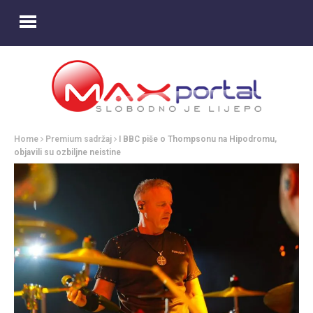
Home
Premium sadržaj
I BBC piše o Thompsonu na Hipodromu,
objavili su ozbiljne neistine