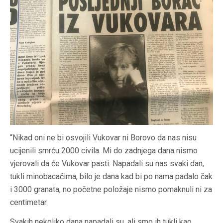
“Nikad oni ne bi osvojili Vukovar ni Borovo da nas nisu
ucijenili smrću 2000 civila. Mi do zadnjega dana nismo
vjerovali da će Vukovar pasti. Napadali su nas svaki dan,
tukli minobacačima, bilo je dana kad bi po nama padalo čak
i 3000 granata, no početne položaje nismo pomaknuli ni za
centimetar.
Svakih nekoliko dana napadali su, ali smo ih tukli kao