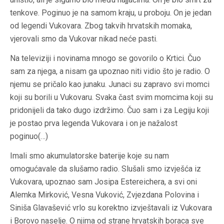
tenkove. Poginuo je na samom kraju, u proboju. On je jedan
od legendi Vukovara. Zbog takvih hrvatskih momaka,
vjerovali smo da Vukovar nikad neće pasti.
Na televiziji i novinama mnogo se govorilo o Krtici. Čuo
sam za njega, a nisam ga upoznao niti vidio što je radio. O
njemu se pričalo kao junaku. Junaci su zapravo svi momci
koji su borili u Vukovaru. Svaka čast svim momcima koji su
pridonijeli da tako dugo izdržimo. Čuo sam i za Legiju koji
je postao prva legenda Vukovara i on je nažalost
poginuo(…)
Imali smo akumulatorske baterije koje su nam
omogućavale da slušamo radio. Slušali smo izvješća iz
Vukovara, upoznao sam Josipa Estereichera, a svi oni
Alemka Mirković, Vesna Vuković, Zvjezdana Polovina i
Siniša Glavašević vrlo su korektno izvještavali iz Vukovara
i Borovo naselje. O njima od strane hrvatskih boraca sve