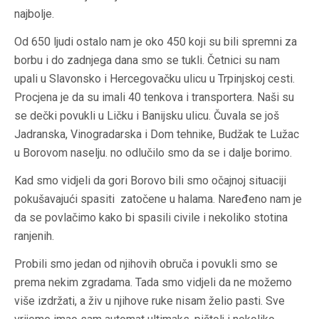
najbolje.
Od 650 ljudi ostalo nam je oko 450 koji su bili spremni za
borbu i do zadnjega dana smo se tukli. Četnici su nam
upali u Slavonsko i Hercegovačku ulicu u Trpinjskoj cesti.
Procjena je da su imali 40 tenkova i transportera. Naši su
se dečki povukli u Ličku i Banijsku ulicu. Čuvala se još
Jadranska, Vinogradarska i Dom tehnike, Budžak te Lužac
u Borovom naselju. no odlučilo smo da se i dalje borimo.
Kad smo vidjeli da gori Borovo bili smo očajnoj situaciji
pokušavajući spasiti zatočene u halama. Naređeno nam je
da se povlačimo kako bi spasili civile i nekoliko stotina
ranjenih.
Probili smo jedan od njihovih obruča i povukli smo se
prema nekim zgradama. Tada smo vidjeli da ne možemo
više izdržati, a živ u njihove ruke nisam želio pasti. Sve