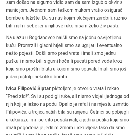
sam došao na sigurno vidio sam da sam izgubio okvir s
municijom. Jednom sam teškom mukom vratio osigurač
bombe u ležište. Da su nas kojim slučajem zarobili, raznio
bih i njih i sebe jer u njihove ruke nisam želio živ pasti.
Na ulazu u Bogdanovce naišli smo na jednu osvijetljenu
kuću. Promrzli i gladni htjeli smo se ugrijati i eventualno
nešto pojesti. Došli smo pred vrata i imali smo jednu
pušku i nismo bili sigurni hoće li pucati pored vode kroz
koju smo prošli i blata u kojem smo spavali. Imali smo još
jedan pištolj i nekoliko bombi.
Ivica Filipović Šiptar
pištoljem je otvorio vrata i rekao
“Pred zid!”. Svi su podigli ruke, ali nismo vidjeli jednoga od
njih koji je ležao na podu. Opalio je rafal i na mjestu usmrtio
Filipovića. a trojica naših bila su ranjena. Četnici su pobjegli
u kukuruze, mi se sito posakrivali, a jedina puška koju smo
imali pogođena je jednim zrnom i iskrivljena tako da smo