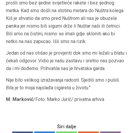
prošli smo bez ijedne svijetleće rakete i bez ijednog
metka. Kad smo došli na stotinu metara do Nuštra kolega
Kiš je shvatio da smo pred Nuštrom ali nas je obuzela
panika jer nismo bili sigurni drže li Nuštar naši ili četnici.
Bili smo na čistini, nismo se imali gdje skloniti ako bi
netko na nas zapucao. Išli smo na rizik.
Jedan od nas otišao je provjeriti dok smo mi ležali u blatu i
čekali odgovor. Vidio je našu zastavu i sretno nas pozvao
da i mi dođemo. Prihvatila nas je hrvatska garda.
Nije bilo velikog izražavanja radosti. Sjedili smo i pušili.
Bila je to moja najslađa cigareta u životu.”
M. Marković
/Foto: Marko Jurič/ privatna arhiva
Širi dalje