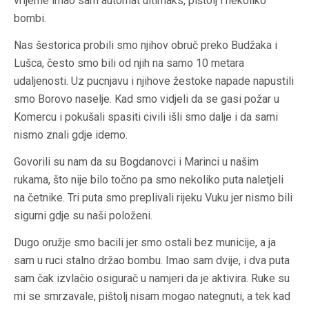
vrijeme imao sam automat ultimaks, pištolj i nekoliko
bombi.
Nas šestorica probili smo njihov obruč preko Budžaka i
Lušca, često smo bili od njih na samo 10 metara
udaljenosti. Uz pucnjavu i njihove žestoke napade napustili
smo Borovo naselje. Kad smo vidjeli da se gasi požar u
Komercu i pokušali spasiti civili išli smo dalje i da sami
nismo znali gdje idemo.
Govorili su nam da su Bogdanovci i Marinci u našim
rukama, što nije bilo točno pa smo nekoliko puta naletjeli
na četnike. Tri puta smo preplivali rijeku Vuku jer nismo bili
sigurni gdje su naši položeni.
Dugo oružje smo bacili jer smo ostali bez municije, a ja
sam u ruci stalno držao bombu. Imao sam dvije, i dva puta
sam čak izvlačio osigurač u namjeri da je aktivira. Ruke su
mi se smrzavale, pištolj nisam mogao nategnuti, a tek kad