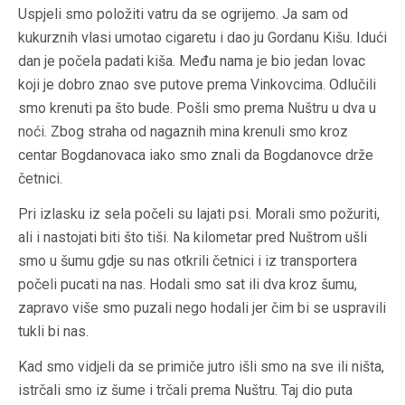
Uspjeli smo položiti vatru da se ogrijemo. Ja sam od
kukurznih vlasi umotao cigaretu i dao ju Gordanu Kišu. Idući
dan je počela padati kiša. Među nama je bio jedan lovac
koji je dobro znao sve putove prema Vinkovcima. Odlučili
smo krenuti pa što bude. Pošli smo prema Nuštru u dva u
noći. Zbog straha od nagaznih mina krenuli smo kroz
centar Bogdanovaca iako smo znali da Bogdanovce drže
četnici.
Pri izlasku iz sela počeli su lajati psi. Morali smo požuriti,
ali i nastojati biti što tiši. Na kilometar pred Nuštrom ušli
smo u šumu gdje su nas otkrili četnici i iz transportera
počeli pucati na nas. Hodali smo sat ili dva kroz šumu,
zapravo više smo puzali nego hodali jer čim bi se uspravili
tukli bi nas.
Kad smo vidjeli da se primiče jutro išli smo na sve ili ništa,
istrčali smo iz šume i trčali prema Nuštru. Taj dio puta