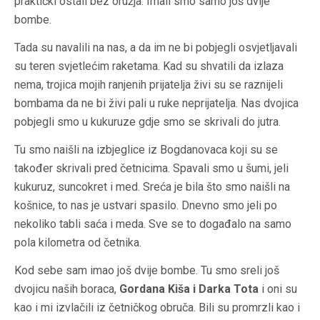
praktički ostali bez oružja. Imali smo samo još dvije
bombe.
Tada su navalili na nas, a da im ne bi pobjegli osvjetljavali
su teren svjetlećim raketama. Kad su shvatili da izlaza
nema, trojica mojih ranjenih prijatelja živi su se raznijeli
bombama da ne bi živi pali u ruke neprijatelja. Nas dvojica
pobjegli smo u kukuruze gdje smo se skrivali do jutra.
Tu smo naišli na izbjeglice iz Bogdanovaca koji su se
također skrivali pred četnicima. Spavali smo u šumi, jeli
kukuruz, suncokret i med. Sreća je bila što smo naišli na
košnice, to nas je ustvari spasilo. Dnevno smo jeli po
nekoliko tabli saća i meda. Sve se to događalo na samo
pola kilometra od četnika.
Kod sebe sam imao još dvije bombe. Tu smo sreli još
dvojicu naših boraca,
Gordana Kiša i Darka Tota
i oni su
kao i mi izvlačili iz četničkog obruča. Bili su promrzli kao i