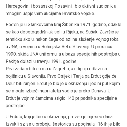
Hercegovini i bosanskoj Posavini, bio aktivni sudionik u
mnogim uspješnim akcijama Hrvatske vojske.
Rođen je u Stankovcima kraj Šibenika 1971. godine, odakle
se kao desetogodišnjak seli u Rijeku, na Sušak. Završio je
tehničku školu, nakon čega odlazi na služenje vojnog roka
u JNA, u vojarnu u Bohinjska Bel u Sloveniji. U prosincu
1990. skida JNA uniformu, a u bazu specijalnih postrojba u
Rakitje dolazi u travnju 1991. godine.
Prvi zadaci bili su mu u Zagrebu, a u lipnju odlazi na
bojišnicu u Slavoniju. Prvo Osijek i Tenja pa Erdut gdje će
Deur biti ranjen. Erdut je bio je u okruženju i jedini put kojim
se moglo izbjeći neprijatelja vodio je preko Dunava. U
Erdut je vojnim čamcima stiglo 140 pripadnika specijalne
postrojbe.
U Erdutu, koji je bio u okruženju, proveo je mjesec dana.
Izvukli sz se u proboju, šestorica su poginula, 16 ih je bilo