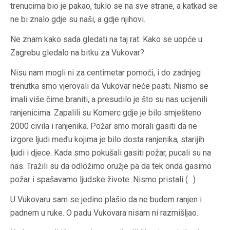
trenucima bio je pakao, tuklo se na sve strane, a katkad se
ne bi znalo gdje su naši, a gdje njihovi.
Ne znam kako sada gledati na taj rat. Kako se uopće u
Zagrebu gledalo na bitku za Vukovar?
Nisu nam mogli ni za centimetar pomoći, i do zadnjeg
trenutka smo vjerovali da Vukovar neće pasti. Nismo se
imali više čime braniti, a presudilo je što su nas ucijenili
ranjenicima. Zapalili su Komerc gdje je bilo smješteno
2000 civila i ranjenika. Požar smo morali gasiti da ne
izgore ljudi među kojima je bilo dosta ranjenika, starijih
ljudi i djece. Kada smo pokušali gasiti požar, pucali su na
nas. Tražili su da odložimo oružje pa da tek onda gasimo
požar i spašavamo ljudske živote. Nismo pristali (…)
U Vukovaru sam se jedino plašio da ne budem ranjen i
padnem u ruke. O padu Vukovara nisam ni razmišljao.