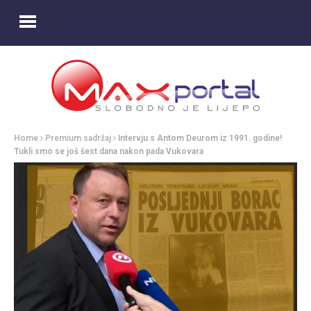
Home
Premium sadržaj
Intervju s Antom Deurom iz 1991. godine!
Tukli smo se još šest dana nakon pada Vukovara