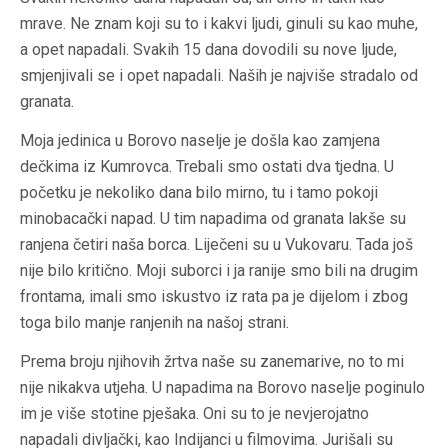
mrave. Ne znam koji su to i kakvi ljudi, ginuli su kao muhe,
a opet napadali. Svakih 15 dana dovodili su nove ljude,
smjenjivali se i opet napadali. Naših je najviše stradalo od
granata.
Moja jedinica u Borovo naselje je došla kao zamjena
dečkima iz Kumrovca. Trebali smo ostati dva tjedna. U
početku je nekoliko dana bilo mirno, tu i tamo pokoji
minobacački napad. U tim napadima od granata lakše su
ranjena četiri naša borca. Liječeni su u Vukovaru. Tada još
nije bilo kritično. Moji suborci i ja ranije smo bili na drugim
frontama, imali smo iskustvo iz rata pa je dijelom i zbog
toga bilo manje ranjenih na našoj strani.
Prema broju njihovih žrtva naše su zanemarive, no to mi
nije nikakva utjeha. U napadima na Borovo naselje poginulo
im je više stotine pješaka. Oni su to je nevjerojatno
napadali divljački, kao Indijanci u filmovima. Jurišali su