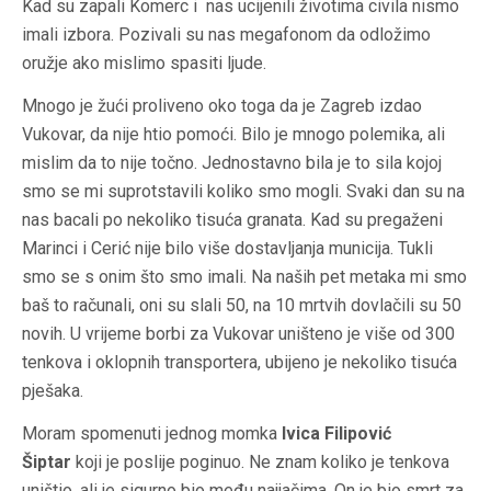
Kad su zapali Komerc i nas ucijenili životima civila nismo
imali izbora. Pozivali su nas megafonom da odložimo
oružje ako mislimo spasiti ljude.
Mnogo je žući proliveno oko toga da je Zagreb izdao
Vukovar, da nije htio pomoći. Bilo je mnogo polemika, ali
mislim da to nije točno. Jednostavno bila je to sila kojoj
smo se mi suprotstavili koliko smo mogli. Svaki dan su na
nas bacali po nekoliko tisuća granata. Kad su pregaženi
Marinci i Cerić nije bilo više dostavljanja municija. Tukli
smo se s onim što smo imali. Na naših pet metaka mi smo
baš to računali, oni su slali 50, na 10 mrtvih dovlačili su 50
novih. U vrijeme borbi za Vukovar uništeno je više od 300
tenkova i oklopnih transportera, ubijeno je nekoliko tisuća
pješaka.
Moram spomenuti jednog momka
Ivica Filipović
Šiptar
koji je poslije poginuo. Ne znam koliko je tenkova
uništio, ali je sigurno bio među najjačima. On je bio smrt za