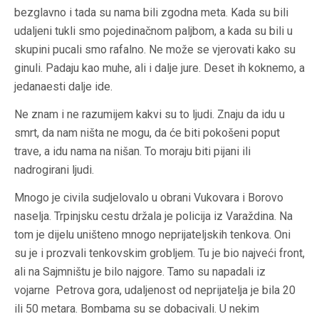
bezglavno i tada su nama bili zgodna meta. Kada su bili
udaljeni tukli smo pojedinačnom paljbom, a kada su bili u
skupini pucali smo rafalno. Ne može se vjerovati kako su
ginuli. Padaju kao muhe, ali i dalje jure. Deset ih koknemo, a
jedanaesti dalje ide.
Ne znam i ne razumijem kakvi su to ljudi. Znaju da idu u
smrt, da nam ništa ne mogu, da će biti pokošeni poput
trave, a idu nama na nišan. To moraju biti pijani ili
nadrogirani ljudi.
Mnogo je civila sudjelovalo u obrani Vukovara i Borovo
naselja. Trpinjsku cestu držala je policija iz Varaždina. Na
tom je dijelu uništeno mnogo neprijateljskih tenkova. Oni
su je i prozvali tenkovskim grobljem. Tu je bio najveći front,
ali na Sajmništu je bilo najgore. Tamo su napadali iz
vojarne Petrova gora, udaljenost od neprijatelja je bila 20
ili 50 metara. Bombama su se dobacivali. U nekim