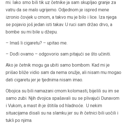
mi. Iako smo bili tik uz četnike ja sam skupljao granje za
vatru da se malo ugrijemo. Odjednom je ispred mene
izronio čovjek u crnom, a takvo mu je bilo i lice. Iza njega
se pojavio još jedan isti takav. U ruci sam držao drvo, a
bombe su mi bile u džepu.
– Imaš li cigaretu? – upitao me.
– Dođi ovamo – odgovorio sam pitajući se što učiniti.
Ako je četnik mogu ga ubiti samo bombom. Kad mi je
prišao bliže vidio sam da nema oružje, ali nisam mu mogao
dati cigaretu jer je tjednima nisam imao.
Obojica su bili namazani crnom kolomasti, bijelili su im se
samo zubi. Njih dvojica spašavali su se plivajući Dunavom
i Vukom, a mast ih je štitila od hladnoće. U nekim
situacijama disali su na slamku jer su ih četnici bili uočili i
tukli po njima.