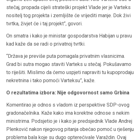
stečaj, propada cijeli strateški projekt Vlade jer je Varteks
nositelj tog projekta i zemljište će vrijediti manje. Dok živi
tvrtka, živjet će i taj projekt”, govori.
On smatra i kako je ministar gospodarstva Habijan u pravu
kad kaže da se radi o privatnoj tvrtki.
“Država je previše puta pomagala privatnim vlasnicima.
Grad bi sutra mogao staviti Varteks u stečaj. Pokušavamo
to riješiti. Mislimo da ćemo uspjeti napraviti tu kupoprodaju
nekretnina i tako pomoći Varteksu”, kaže.
O rezultatima izbora: Nije odgovornost samo Grbina
Komentirao je odnos s vladom iz perspektive SDP-ovog
gradonačelnika. Kaže kako ima korektne odnose s nekim
ministrima. Podsjetio je i kako je predsjednik Vlade Andrej
Plenković nakon njegovog pitanja obećao pomoć u rješenju
problema bala koje su dugo opterećivale Varaždin. Ovaj