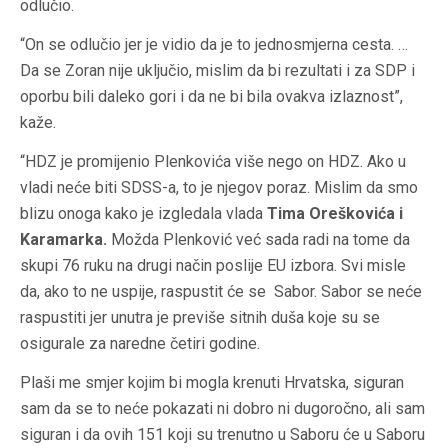
odlučio.
“On se odlučio jer je vidio da je to jednosmjerna cesta. …
Da se Zoran nije uključio, mislim da bi rezultati i za SDP i
oporbu bili daleko gori i da ne bi bila ovakva izlaznost”,
kaže.
“HDZ je promijenio Plenkovića više nego on HDZ. Ako u
vladi neće biti SDSS-a, to je njegov poraz. Mislim da smo
blizu onoga kako je izgledala vlada
Tima Oreškovića i
Karamarka.
Možda Plenković već sada radi na tome da
skupi 76 ruku na drugi način poslije EU izbora. Svi misle
da, ako to ne uspije, raspustit će se Sabor. Sabor se neće
raspustiti jer unutra je previše sitnih duša koje su se
osigurale za naredne četiri godine.
Plaši me smjer kojim bi mogla krenuti Hrvatska, siguran
sam da se to neće pokazati ni dobro ni dugoročno, ali sam
siguran i da ovih 151 koji su trenutno u Saboru će u Saboru