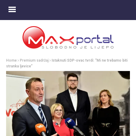
Home
Premium sadržaj
Istaknuti SDP-ovac tvrdi: “Mi ne trebamo biti
stranka ljevice”