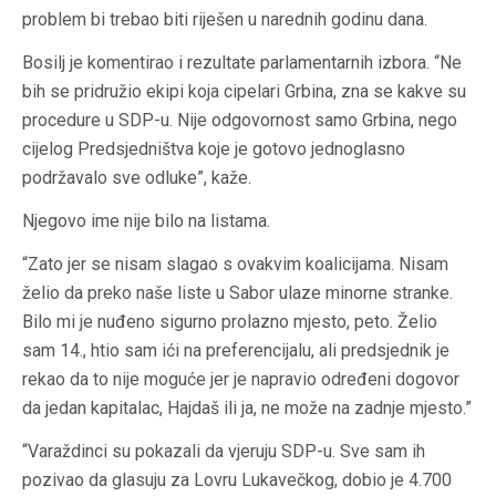
problem bi trebao biti riješen u narednih godinu dana.
Bosilj je komentirao i rezultate parlamentarnih izbora. “Ne
bih se pridružio ekipi koja cipelari Grbina, zna se kakve su
procedure u SDP-u. Nije odgovornost samo Grbina, nego
cijelog Predsjedništva koje je gotovo jednoglasno
podržavalo sve odluke”, kaže.
Njegovo ime nije bilo na listama.
“Zato jer se nisam slagao s ovakvim koalicijama. Nisam
želio da preko naše liste u Sabor ulaze minorne stranke.
Bilo mi je nuđeno sigurno prolazno mjesto, peto. Želio
sam 14., htio sam ići na preferencijalu, ali predsjednik je
rekao da to nije moguće jer je napravio određeni dogovor
da jedan kapitalac, Hajdaš ili ja, ne može na zadnje mjesto.”
“Varaždinci su pokazali da vjeruju SDP-u. Sve sam ih
pozivao da glasuju za Lovru Lukavečkog, dobio je 4.700