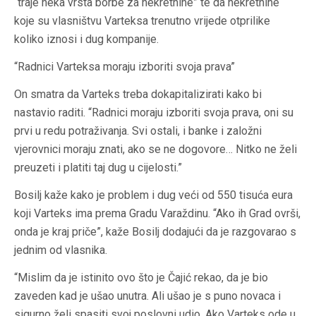
“traje neka vrsta borbe za nekretnine” te da nekretnine
koje su vlasništvu Varteksa trenutno vrijede otprilike
koliko iznosi i dug kompanije.
“Radnici Varteksa moraju izboriti svoja prava”
On smatra da Varteks treba dokapitalizirati kako bi
nastavio raditi. “Radnici moraju izboriti svoja prava, oni su
prvi u redu potraživanja. Svi ostali, i banke i založni
vjerovnici moraju znati, ako se ne dogovore… Nitko ne želi
preuzeti i platiti taj dug u cijelosti.”
Bosilj kaže kako je problem i dug veći od 550 tisuća eura
koji Varteks ima prema Gradu Varaždinu. “Ako ih Grad ovrši,
onda je kraj priče”, kaže Bosilj dodajući da je razgovarao s
jednim od vlasnika.
“Mislim da je istinito ovo što je Čajić rekao, da je bio
zaveden kad je ušao unutra. Ali ušao je s puno novaca i
sigurno želi spasiti svoj poslovni udio. Ako Varteks ode u