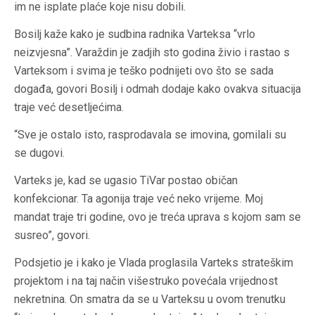
im ne isplate plaće koje nisu dobili.
Bosilj kaže kako je sudbina radnika Varteksa “vrlo
neizvjesna”. Varaždin je zadjih sto godina živio i rastao s
Varteksom i svima je teško podnijeti ovo što se sada
događa, govori Bosilj i odmah dodaje kako ovakva situacija
traje već desetljećima.
“Sve je ostalo isto, rasprodavala se imovina, gomilali su
se dugovi.
Varteks je, kad se ugasio TiVar postao običan
konfekcionar. Ta agonija traje već neko vrijeme. Moj
mandat traje tri godine, ovo je treća uprava s kojom sam se
susreo”, govori.
Podsjetio je i kako je Vlada proglasila Varteks strateškim
projektom i na taj način višestruko povećala vrijednost
nekretnina. On smatra da se u Varteksu u ovom trenutku