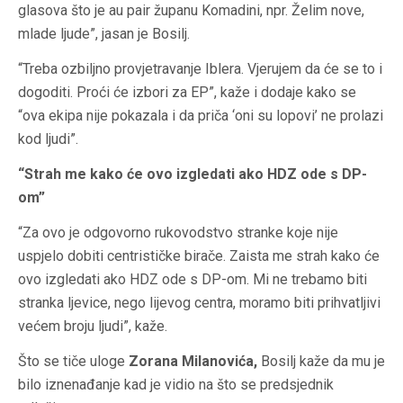
glasova što je au pair županu Komadini, npr. Želim nove,
mlade ljude”, jasan je Bosilj.
“Treba ozbiljno provjetravanje Iblera. Vjerujem da će se to i
dogoditi. Proći će izbori za EP”, kaže i dodaje kako se
“ova ekipa nije pokazala i da priča ‘oni su lopovi’ ne prolazi
kod ljudi”.
“Strah me kako će ovo izgledati ako HDZ ode s DP-
om”
“Za ovo je odgovorno rukovodstvo stranke koje nije
uspjelo dobiti centrističke birače. Zaista me strah kako će
ovo izgledati ako HDZ ode s DP-om. Mi ne trebamo biti
stranka ljevice, nego lijevog centra, moramo biti prihvatljivi
većem broju ljudi”, kaže.
Što se tiče uloge
Zorana Milanovića,
Bosilj kaže da mu je
bilo iznenađanje kad je vidio na što se predsjednik