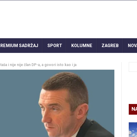
REMIUM SADRŽAJ
SPORT
KOLUMNE
ZAGREB
NOV
aša i nije nije član DP-a, a govori isto kao i ja
N