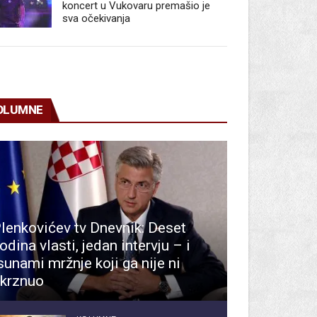
koncert u Vukovaru premašio je
sva očekivanja
OLUMNE
lenkovićev tv Dnevnik: Deset
odina vlasti, jedan intervju – i
sunami mržnje koji ga nije ni
krznuo