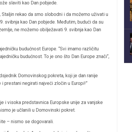
može slaviti kao Dan pobjede.
o, Staljin rekao da smo slobodni i da možemo uživati u
li 9. svibnja kao Dan pobjede. Međutim, budući da su
 zemlje, ne možemo obilježavati 9. svibnja kao Dan
ajedničku budućnost Europe. “Svi imamo različitu
zajedničku budućnost. To je ono što Dan Europe znači“,
edsjednik Domovinskog pokreta, koji je dan ranije
 prestani negirati najveći zločin u Europi!”
je i visoka predstavnica Europske unije za vanjske
 nismo je učlanili u Domovinski pokret.
slite – nismo se dogovarali.