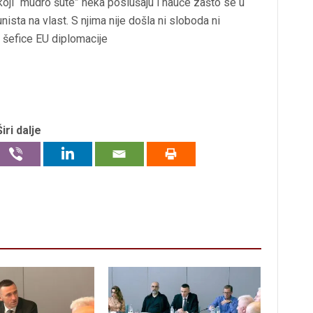
koji “mudro šute” neka poslušaju i nauče zašto se u
sta na vlast. S njima nije došla ni sloboda ni
u šefice EU diplomacije
Širi dalje