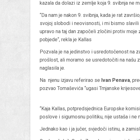
kazala da dolazi iz zemlje koja 9. svibnja ne 
“Da nam je nakon 9. svibnja, kada je rat završi
svojoj slobodi i neovisnosti, i mi bismo slavi
upravo na taj dan započeli zločini protiv moje
pobjede“, rekla je Kallas
Pozvala je na jedinstvo i usredotočenost na z
prošlost, ali moramo se usredotočiti na našu 
naglasila je.
Na njenu izjavu referirao se
Ivan Penava
, pr
pozvao Tomaševića “ugasi Trnjanske krijesove i
“Kaja Kallas, potpredsjednica Europske komisi
poslove i sigurnosnu politiku, nije ustaša i ne
Jednako kao i ja jučer, svjedoči istinu, a zami