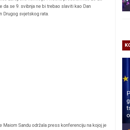
je da se 9. svibnja ne bi trebao slaviti kao Dan
n Drugog svjetskog rata.
K
P
g
t
o
je Maiom Sandu održala press konferenciju na kojoj je