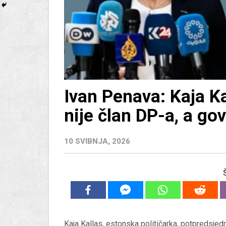
Ivan Penava: Kaja Kal
nije član DP-a, a gov
10 SVIBNJA, 2026
Kaja Kallas, estonska političarka, potpredsje