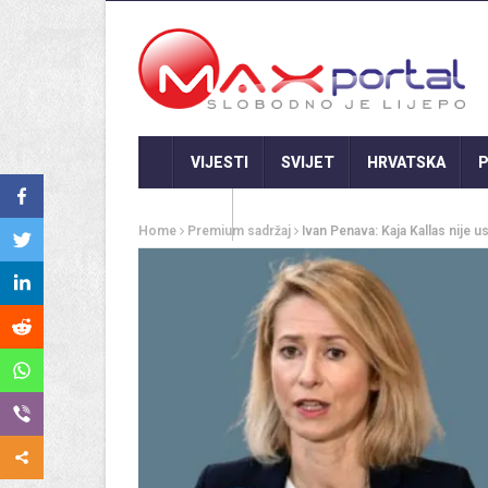
VIJESTI
SVIJET
HRVATSKA
P
GASTRO
Home
Premium sadržaj
Ivan Penava: Kaja Kallas nije ust