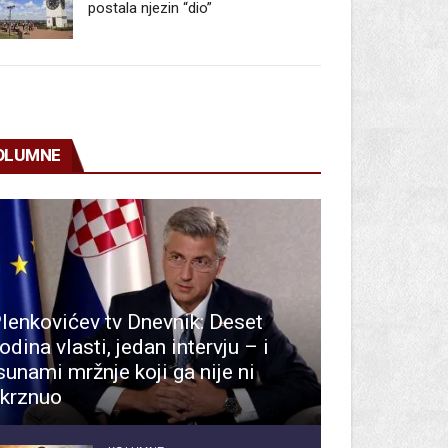
postala njezin “dio”
OLUMNE
lenkovićev tv Dnevnik: Deset
odina vlasti, jedan intervju – i
sunami mržnje koji ga nije ni
krznuo