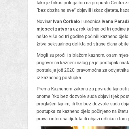
Iako je fokus priloga bio na propustu Centra za 
“bez obzira na sve” objavili iskaz djeteta, kazal
Novinar
Ivan Čorkalo
i urednica
Ivana Paradž
mjeseci zatvora
uz rok kušnje od tri godine j
nešto više od tri godine počinili kazneno djelo
žrtva seksualnog delikta od strane člana obitelj
Mogli su proći i s blažom kaznom, osam mjeseci
prigovor na kazneni nalog pa je postupak nasta
postala je još 2020. pravomoćna za odvjetnika i
iz kaznenog postupka.
Prema Kaznenom zakonu za povredu tajnosti po
onome “tko bez dozvole suda objavi tijek postu
proglašen tajnim, ili tko bez dozvole suda ob
postupka za kazneno djelo počinjeno na štetu d
prava i interesa djeteta ili objavi odluku u tom