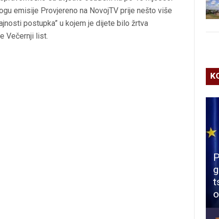
ilogu emisije Provjereno na NovojTV prije nešto više
ajnosti postupka” u kojem je dijete bilo žrtva
 Večernji list.
K
P
g
t
o