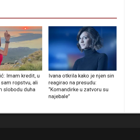
ć: Imam kredit, u
Ivana otkrila kako je njen sin
sam ropstvu, ali
reagirao na presudu:
m slobodu duha
“Komandirke u zatvoru su
najebale”