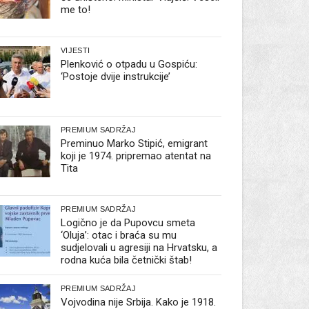
me to!
VIJESTI
Plenković o otpadu u Gospiću:
‘Postoje dvije instrukcije’
PREMIUM SADRŽAJ
Preminuo Marko Stipić, emigrant
koji je 1974. pripremao atentat na
Tita
PREMIUM SADRŽAJ
Logično je da Pupovcu smeta
‘Oluja’: otac i braća su mu
sudjelovali u agresiji na Hrvatsku, a
rodna kuća bila četnički štab!
PREMIUM SADRŽAJ
Vojvodina nije Srbija. Kako je 1918.