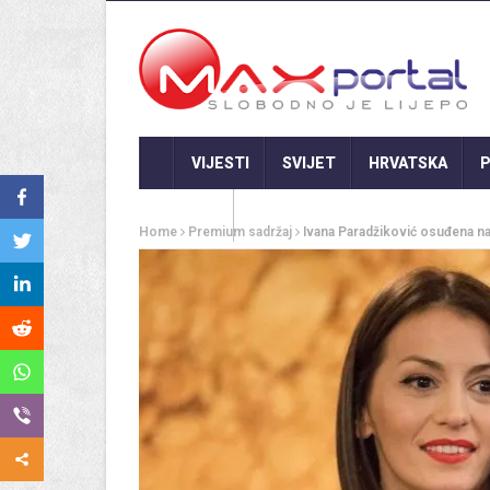
VIJESTI
SVIJET
HRVATSKA
P
GASTRO
Home
Premium sadržaj
Ivana Paradžiković osuđena na