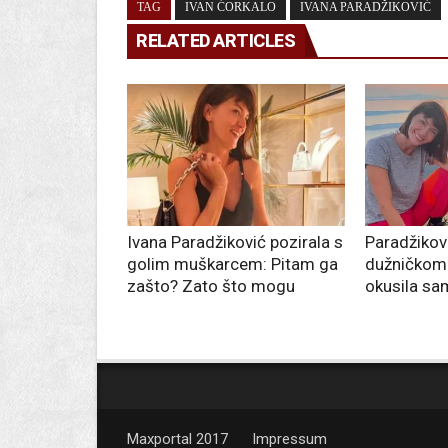
TAG
IVAN ĆORKALO
IVANA PARADŽIKOVIĆ
RELATED ARTICLES
Ivana Paradžiković pozirala s
Paradžikovi
golim muškarcem: Pitam ga
dužničkom 
zašto? Zato što mogu
okusila sa
Maxportal 2017
Impressum