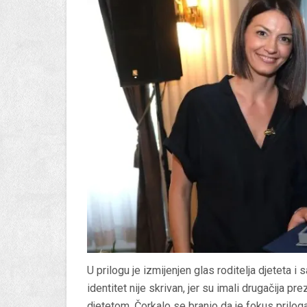
U prilogu je izmijenjen glas roditelja djeteta i 
identitet nije skrivan, jer su imali drugačija 
djetetom. Čorkalo se branio da je fokus priloga