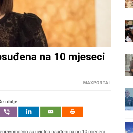
osuđena na 10 mjeseci
MAXPORTAL
Širi dalje
epravomoćno su uvjetno osuđeni na po 10 mjeseci