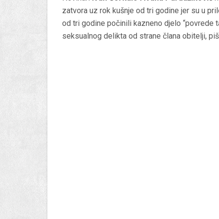
zatvora uz rok kušnje od tri godine jer su u pr
od tri godine počinili kazneno djelo “povrede t
seksualnog delikta od strane člana obitelji, piše