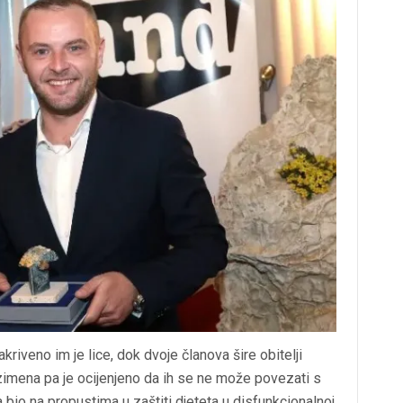
sakriveno im je lice, dok dvoje članova šire obitelji
prezimena pa je ocijenjeno da ih se ne može povezati s
 bio na propustima u zaštiti djeteta u disfunkcionalnoj