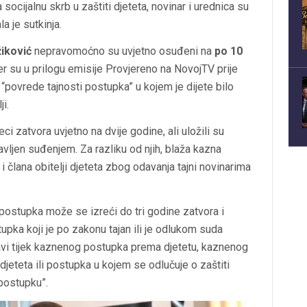
socijalnu skrb u zaštiti djeteta, novinar i urednica su
a je sutkinja.
iković
nepravomoćno su uvjetno osuđeni na
po 10
er su u prilogu emisije Provjereno na NovojTV prije
 “povrede tajnosti postupka” u kojem je dijete bilo
i.
 zatvora uvjetno na dvije godine, ali uložili su
vljen suđenjem. Za razliku od njih, blaža kazna
 člana obitelji djeteta zbog odavanja tajni novinarima
stupka može se izreći do tri godine zatvora i
pka koji je po zakonu tajan ili je odlukom suda
javi tijek kaznenog postupka prema djetetu, kaznenog
jeteta ili postupka u kojem se odlučuje o zaštiti
 postupku”.