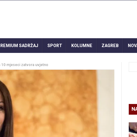
REMIUM SADRŽAJ
SPORT
KOLUMNE
ZAGREB
NOV
 10 mjeseci zatvora uvjetno
N