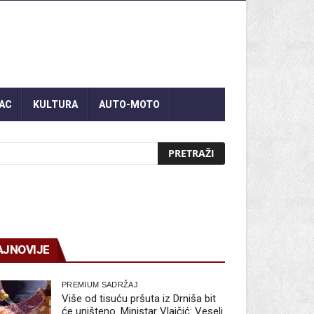
AC
KULTURA
AUTO-MOTO
AJNOVIJE
PREMIUM SADRŽAJ
Više od tisuću pršuta iz Drniša bit
će uništeno. Ministar Vlajčić: Veseli