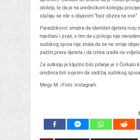
obitelji, te da je na uredničkom kolegiju proci
slučaju se ide s objavom “bez obzira na sve”.
Paradžiković smatra da identitet djeteta nisu mo
mještani i zvali, s tim da u prilogu nije naved
sudskog spisa nije znala da se ne smije objavi
zaštiti prava djeteta i da istina izađe na vidjelo
Za sutkinju je ključno bilo pitanje je li Čorkalo
urednica bili svjesni da sadržaj sudskog spisa
Megy M. /Foto: Instagram