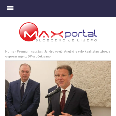
Home
Premium sadržaj
Jandroković: Anušić je vrlo kvalitetan izbor, a
osporavanje iz DP-a očekivano