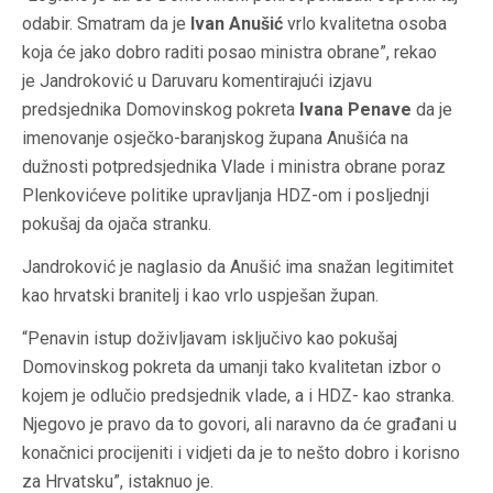
odabir. Smatram da je
Ivan Anušić
vrlo kvalitetna osoba
koja će jako dobro raditi posao ministra obrane”, rekao
je Jandroković u Daruvaru komentirajući izjavu
predsjednika Domovinskog pokreta
Ivana Penave
da je
imenovanje osječko-baranjskog župana Anušića na
dužnosti potpredsjednika Vlade i ministra obrane poraz
Plenkovićeve politike upravljanja HDZ-om i posljednji
pokušaj da ojača stranku.
Jandroković je naglasio da Anušić ima snažan legitimitet
kao hrvatski branitelj i kao vrlo uspješan župan.
“Penavin istup doživljavam isključivo kao pokušaj
Domovinskog pokreta da umanji tako kvalitetan izbor o
kojem je odlučio predsjednik vlade, a i HDZ- kao stranka.
Njegovo je pravo da to govori, ali naravno da će građani u
konačnici procijeniti i vidjeti da je to nešto dobro i korisno
za Hrvatsku”, istaknuo je.