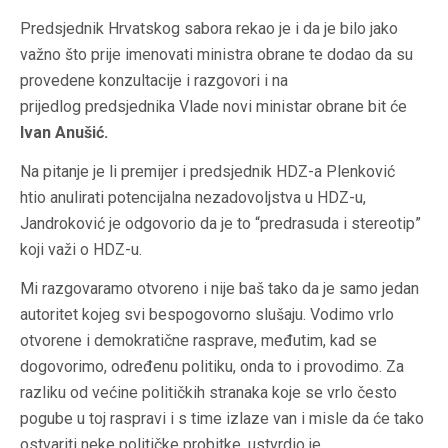
Predsjednik Hrvatskog sabora rekao je i da je bilo jako
važno što prije imenovati ministra obrane te dodao da su
provedene konzultacije i razgovori i na
prijedlog predsjednika Vlade novi ministar obrane bit će
Ivan Anušić.
Na pitanje je li premijer i predsjednik HDZ-a Plenković
htio anulirati potencijalna nezadovoljstva u HDZ-u,
Jandroković je odgovorio da je to “predrasuda i stereotip”
koji važi o HDZ-u.
Mi razgovaramo otvoreno i nije baš tako da je samo jedan
autoritet kojeg svi bespogovorno slušaju. Vodimo vrlo
otvorene i demokratične rasprave, međutim, kad se
dogovorimo, određenu politiku, onda to i provodimo. Za
razliku od većine političkih stranaka koje se vrlo često
pogube u toj raspravi i s time izlaze van i misle da će tako
ostvariti neke političke probitke, ustvrdio je.