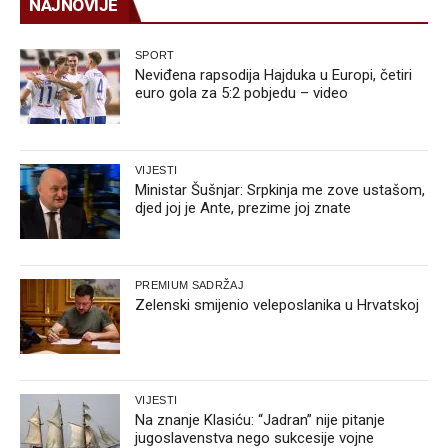
NAJNOVIJE
SPORT
Neviđena rapsodija Hajduka u Europi, četiri
euro gola za 5:2 pobjedu – video
VIJESTI
Ministar Šušnjar: Srpkinja me zove ustašom,
djed joj je Ante, prezime joj znate
PREMIUM SADRŽAJ
Zelenski smijenio veleposlanika u Hrvatskoj
VIJESTI
Na znanje Klasiću: “Jadran” nije pitanje
jugoslavenstva nego sukcesije vojne