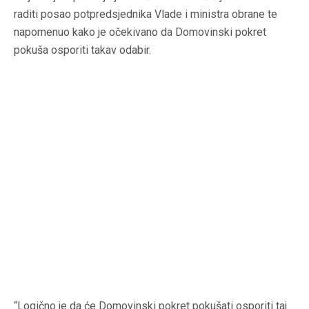
raditi posao potpredsjednika Vlade i ministra obrane te
napomenuo kako je očekivano da Domovinski pokret
pokuša osporiti takav odabir.
“Logično je da će Domovinski pokret pokušati osporiti taj