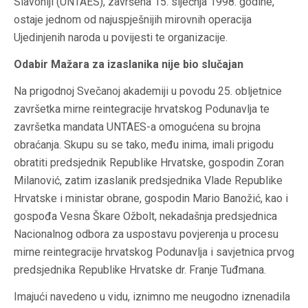
Slavoniji (UNTAES), završena 15. siječnja 1998. godine,
ostaje jednom od najuspješnijih mirovnih operacija
Ujedinjenih naroda u povijesti te organizacije.
Odabir Mažara za izaslanika nije bio slučajan
Na prigodnoj Svečanoj akademiji u povodu 25. obljetnice
završetka mirne reintegracije hrvatskog Podunavlja te
završetka mandata UNTAES-a omogućena su brojna
obraćanja. Skupu su se tako, među inima, imali prigodu
obratiti predsjednik Republike Hrvatske, gospodin Zoran
Milanović, zatim izaslanik predsjednika Vlade Republike
Hrvatske i ministar obrane, gospodin Mario Banožić, kao i
gospođa Vesna Škare Ožbolt, nekadašnja predsjednica
Nacionalnog odbora za uspostavu povjerenja u procesu
mirne reintegracije hrvatskog Podunavlja i savjetnica prvog
predsjednika Republike Hrvatske dr. Franje Tuđmana.
Imajući navedeno u vidu, iznimno me neugodno iznenadila