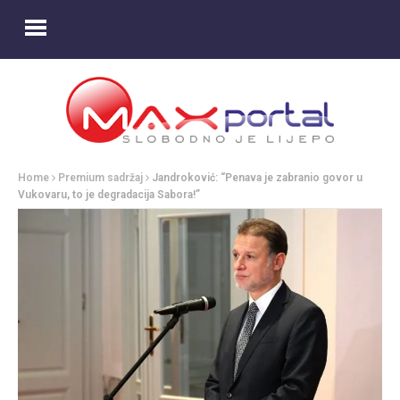
Home
Premium sadržaj
Jandroković: “Penava je zabranio govor u
Vukovaru, to je degradacija Sabora!”