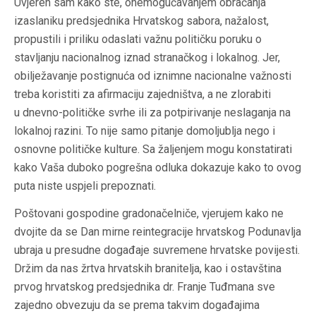
Uvjeren sam kako ste, onemogućavanjem obraćanja
izaslaniku predsjednika Hrvatskog sabora, nažalost,
propustili i priliku odaslati važnu političku poruku o
stavljanju nacionalnog iznad stranačkog i lokalnog. Jer,
obilježavanje postignuća od iznimne nacionalne važnosti
treba koristiti za afirmaciju zajedništva, a ne zlorabiti
u dnevno-političke svrhe ili za potpirivanje neslaganja na
lokalnoj razini. To nije samo pitanje domoljublja nego i
osnovne političke kulture. Sa žaljenjem mogu konstatirati
kako Vaša duboko pogrešna odluka dokazuje kako to ovog
puta niste uspjeli prepoznati.
Poštovani gospodine gradonačelniče, vjerujem kako ne
dvojite da se Dan mirne reintegracije hrvatskog Podunavlja
ubraja u presudne događaje suvremene hrvatske povijesti.
Držim da nas žrtva hrvatskih branitelja, kao i ostavština
prvog hrvatskog predsjednika dr. Franje Tuđmana sve
zajedno obvezuju da se prema takvim događajima