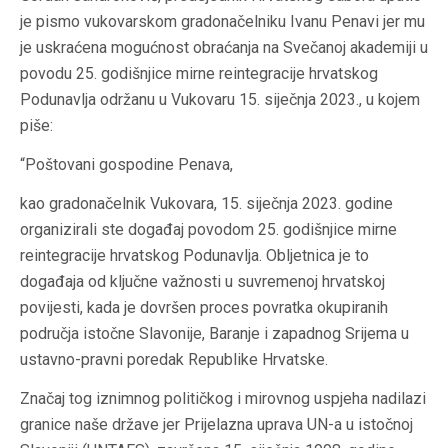
je pismo vukovarskom gradonačelniku Ivanu Penavi jer mu
je uskraćena mogućnost obraćanja na Svečanoj akademiji u
povodu 25. godišnjice mirne reintegracije hrvatskog
Podunavlja održanu u Vukovaru 15. siječnja 2023., u kojem
piše:
“Poštovani gospodine Penava,
kao gradonačelnik Vukovara, 15. siječnja 2023. godine
organizirali ste događaj povodom 25. godišnjice mirne
reintegracije hrvatskog Podunavlja. Obljetnica je to
događaja od ključne važnosti u suvremenoj hrvatskoj
povijesti, kada je dovršen proces povratka okupiranih
područja istočne Slavonije, Baranje i zapadnog Srijema u
ustavno-pravni poredak Republike Hrvatske.
Značaj tog iznimnog političkog i mirovnog uspjeha nadilazi
granice naše države jer Prijelazna uprava UN-a u istočnoj