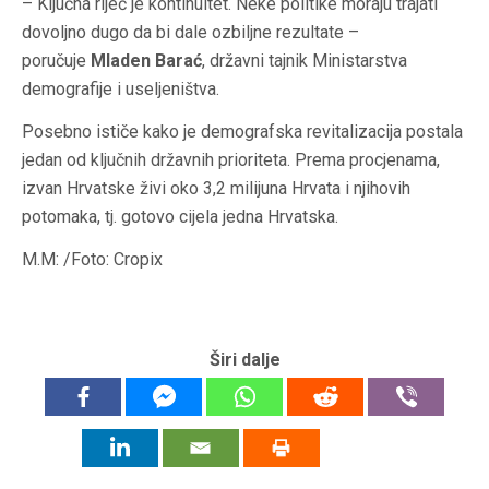
– Ključna riječ je kontinuitet. Neke politike moraju trajati
dovoljno dugo da bi dale ozbiljne rezultate –
poručuje
Mladen Barać
, državni tajnik Ministarstva
demografije i useljeništva.
Posebno ističe kako je demografska revitalizacija postala
jedan od ključnih državnih prioriteta. Prema procjenama,
izvan Hrvatske živi oko 3,2 milijuna Hrvata i njihovih
potomaka, tj. gotovo cijela jedna Hrvatska.
M.M: /Foto: Cropix
Širi dalje