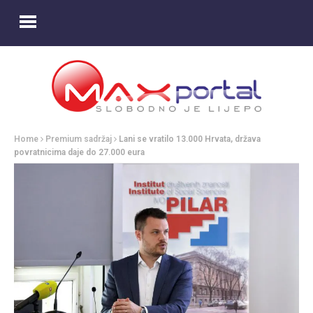
Home
Premium sadržaj
Lani se vratilo 13.000 Hrvata, država
povratnicima daje do 27.000 eura