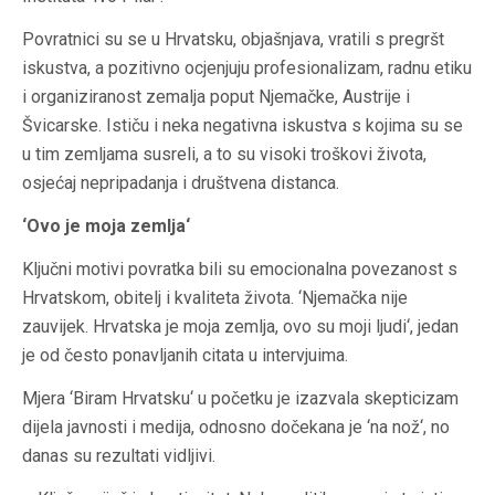
Povratnici su se u Hrvatsku, objašnjava, vratili s pregršt
iskustva, a pozitivno ocjenjuju profesionalizam, radnu etiku
i organiziranost zemalja poput Njemačke, Austrije i
Švicarske. Ističu i neka negativna iskustva s kojima su se
u tim zemljama susreli, a to su visoki troškovi života,
osjećaj nepripadanja i društvena distanca.
‘Ovo je moja zemlja‘
Ključni motivi povratka bili su emocionalna povezanost s
Hrvatskom, obitelj i kvaliteta života. ‘Njemačka nije
zauvijek. Hrvatska je moja zemlja, ovo su moji ljudi‘, jedan
je od često ponavljanih citata u intervjuima.
Mjera ‘Biram Hrvatsku‘ u početku je izazvala skepticizam
dijela javnosti i medija, odnosno dočekana je ‘na nož‘, no
danas su rezultati vidljivi.