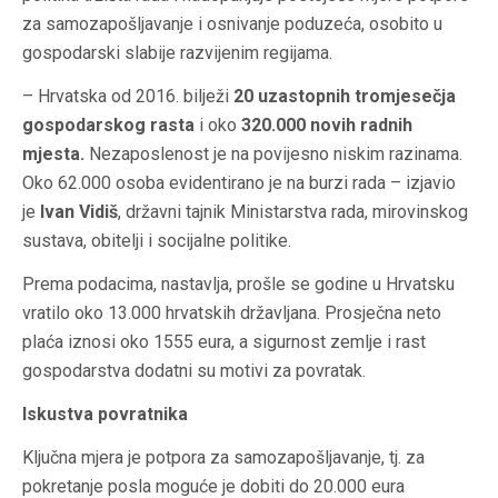
za samozapošljavanje i osnivanje poduzeća, osobito u
gospodarski slabije razvijenim regijama.
– Hrvatska od 2016. bilježi
20 uzastopnih tromjesečja
gospodarskog rasta
i oko
320.000 novih radnih
mjesta.
Nezaposlenost je na povijesno niskim razinama.
Oko 62.000 osoba evidentirano je na burzi rada – izjavio
je
Ivan Vidiš
, državni tajnik Ministarstva rada, mirovinskog
sustava, obitelji i socijalne politike.
Prema podacima, nastavlja, prošle se godine u Hrvatsku
vratilo oko 13.000 hrvatskih državljana. Prosječna neto
plaća iznosi oko 1555 eura, a sigurnost zemlje i rast
gospodarstva dodatni su motivi za povratak.
Iskustva povratnika
Ključna mjera je potpora za samozapošljavanje, tj. za
pokretanje posla moguće je dobiti do 20.000 eura