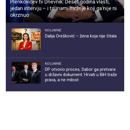
Plenkovićev tv Dnevnik: Deset godina vlasti,
jedan intervju – i tsunami mržnje koji ga nije ni
okrznuo
KOLUMNE
Dalija Orešković – žena koja nije čitala
KOLUMNE
DP otvorio proces, Sabor ga pretvara
u državni dokument: Hrvati u BiH traže
prava, a ne milost