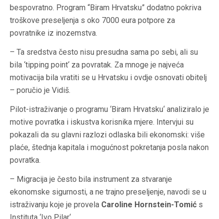
bespovratno. Program “Biram Hrvatsku” dodatno pokriva
troškove preseljenja s oko 7000 eura potpore za
povratnike iz inozemstva.
– Ta sredstva često nisu presudna sama po sebi, ali su
bila ‘tipping point‘ za povratak. Za mnoge je najveća
motivacija bila vratiti se u Hrvatsku i ovdje osnovati obitelj
– poručio je Vidiš.
Pilot-istraživanje o programu ‘Biram Hrvatsku‘ analiziralo je
motive povratka i iskustva korisnika mjere. Intervjui su
pokazali da su glavni razlozi odlaska bili ekonomski: više
plaće, štednja kapitala i mogućnost pokretanja posla nakon
povratka.
– Migracija je često bila instrument za stvaranje
ekonomske sigurnosti, a ne trajno preseljenje, navodi se u
istraživanju koje je provela
Caroline Hornstein-Tomić
s
Instituta ‘Ivo Pilar‘.