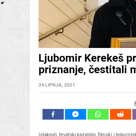
Ljubomir Kerekeš pr
priznanje, čestitali
24 LIPNJA, 2021
Istaknuti hrvatski kazališni, filmski i televizi