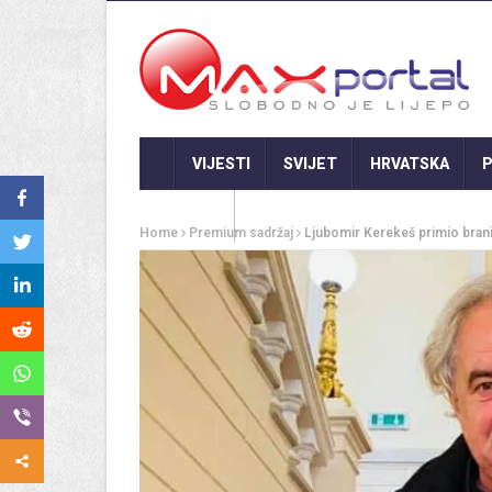
VIJESTI
SVIJET
HRVATSKA
P
GASTRO
Home
Premium sadržaj
Ljubomir Kerekeš primio branit