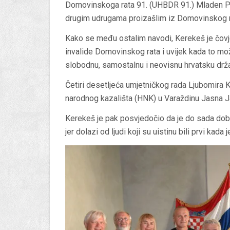
Domovinskoga rata 91. (UHBDR 91.) Mladen Pavk
drugim udrugama proizašlim iz Domovinskog ra
Kako se među ostalim navodi, Kerekeš je čovje
invalide Domovinskog rata i uvijek kada to mo
slobodnu, samostalnu i neovisnu hrvatsku drž
Četiri desetljeća umjetničkog rada Ljubomira 
narodnog kazališta (HNK) u Varaždinu Jasna Ja
Kerekeš je pak posvjedočio da je do sada dobi
jer dolazi od ljudi koji su uistinu bili prvi kada j