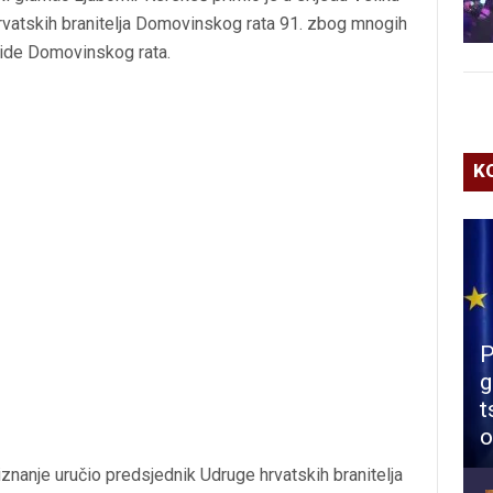
rvatskih branitelja Domovinskog rata 91. zbog mnogih
alide Domovinskog rata.
K
P
g
t
o
znanje uručio predsjednik Udruge hrvatskih branitelja