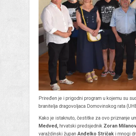
Priređen je i prigodni program u kojemu su sud
branitelja dragovoljaca Domovinskog rata (UH
Kako je istaknuto, čestitke za ovo priznanje umj
Medved,
hrvatski predsjednik
Zoran Milanov
varaždinski župan
Anđelko Stričak
i mnogi dr