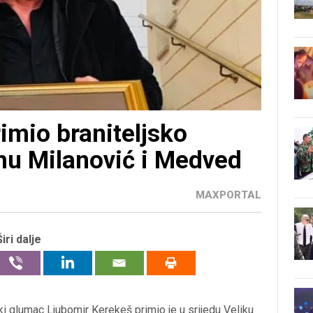
imio braniteljsko
 mu Milanović i Medved
MAXPORTAL
Širi dalje
jski glumac Ljubomir Kerekeš primio je u srijedu Veliku