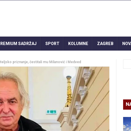
REMIUM SADRŽAJ
SPORT
KOLUMNE
ZAGREB
NOV
eljsko priznanje, čestitali mu Milanović i Medved
N