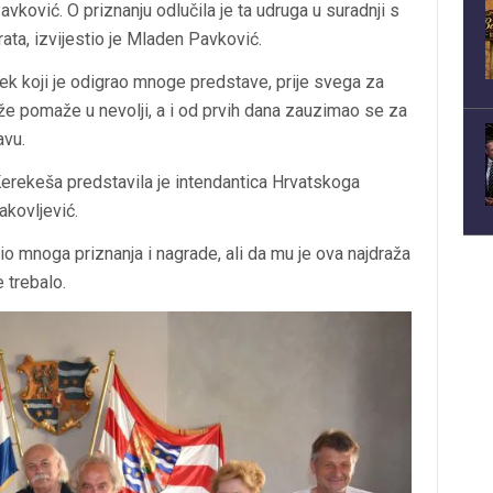
ović. O priznanju odlučila je ta udruga u suradnji s
ta, izvijestio je Mladen Pavković.
k koji je odigrao mnoge predstave, prije svega za
že pomaže u nevolji, a i od prvih dana zauzimao se za
avu.
Kerekeša predstavila je intendantica Hrvatskoga
kovljević.
o mnoga priznanja i nagrade, ali da mu je ova najdraža
e trebalo.