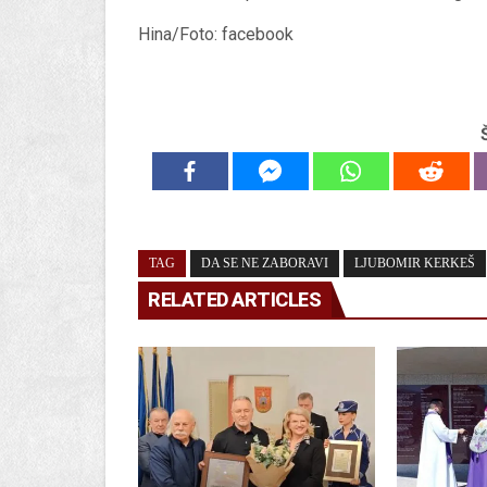
Hina/Foto: facebook
TAG
DA SE NE ZABORAVI
LJUBOMIR KERKEŠ
RELATED ARTICLES