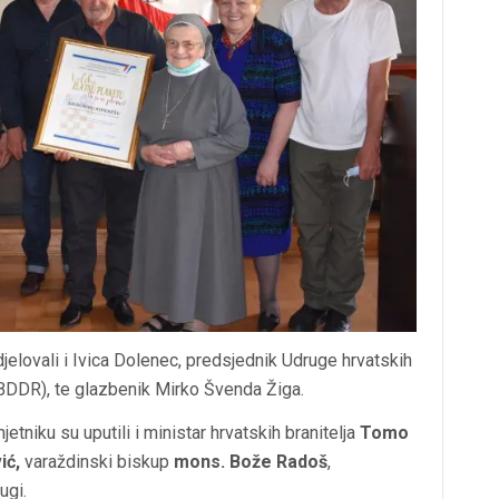
jelovali i Ivica Dolenec, predsjednik Udruge hrvatskih
BDDR), te glazbenik Mirko Švenda Žiga.
etniku su uputili i ministar hrvatskih branitelja
Tomo
ić,
varaždinski biskup
mons. Bože Radoš
,
ugi.