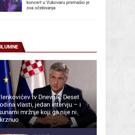
koncert u Vukovaru premašio je
sva očekivanja
OLUMNE
lenkovićev tv Dnevnik: Deset
odina vlasti, jedan intervju – i
sunami mržnje koji ga nije ni
krznuo