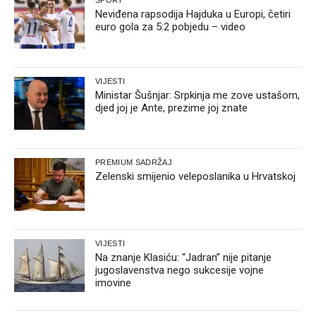
Neviđena rapsodija Hajduka u Europi, četiri
euro gola za 5:2 pobjedu – video
VIJESTI
Ministar Šušnjar: Srpkinja me zove ustašom,
djed joj je Ante, prezime joj znate
PREMIUM SADRŽAJ
Zelenski smijenio veleposlanika u Hrvatskoj
VIJESTI
Na znanje Klasiću: “Jadran” nije pitanje
jugoslavenstva nego sukcesije vojne
imovine