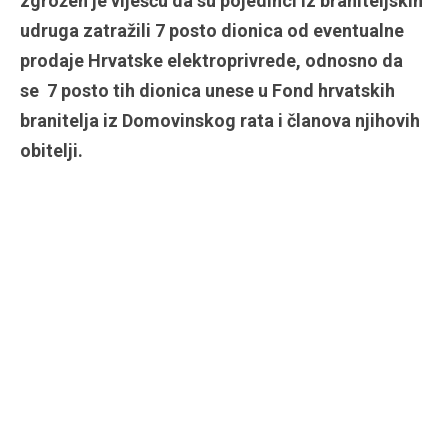
zgrožen je viješću da su pojedinci iz braniteljskih
udruga zatražili 7 posto dionica od eventualne
prodaje Hrvatske elektroprivrede, odnosno da
se 7 posto tih dionica unese u Fond hrvatskih
branitelja iz Domovinskog rata i članova njihovih
obitelji.