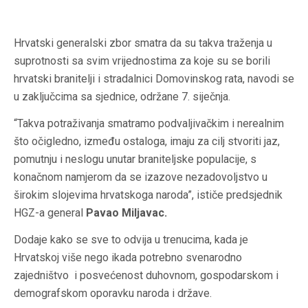
Hrvatski generalski zbor smatra da su takva traženja u
suprotnosti sa svim vrijednostima za koje su se borili
hrvatski branitelji i stradalnici Domovinskog rata, navodi se
u zaključcima sa sjednice, održane 7. siječnja.
“Takva potraživanja smatramo podvaljivačkim i nerealnim
što očigledno, između ostaloga, imaju za cilj stvoriti jaz,
pomutnju i neslogu unutar braniteljske populacije, s
konačnom namjerom da se izazove nezadovoljstvo u
širokim slojevima hrvatskoga naroda”, ističe predsjednik
HGZ-a general
Pavao Miljavac.
Dodaje kako se sve to odvija u trenucima, kada je
Hrvatskoj više nego ikada potrebno svenarodno
zajedništvo i posvećenost duhovnom, gospodarskom i
demografskom oporavku naroda i države.