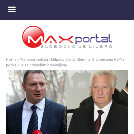
Home
Premium sadržaj
Miljavac protiv Klemma: S dionicama HEP-a
podvaljuje se hrvatskim braniteljima