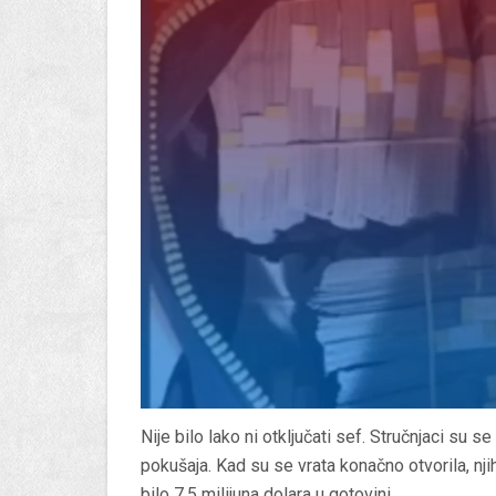
Nije bilo lako ni otključati sef. Stručnjaci su s
pokušaja. Kad su se vrata konačno otvorila, nj
bilo 7,5 milijuna dolara u gotovini.