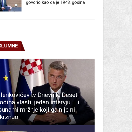
govorio kao da je 1948. godina
OLUMNE
lenkovićev tv Dnevnik: Deset
odina vlasti, jedan intervju – i
sunami mržnje koji ga nije ni
krznuo