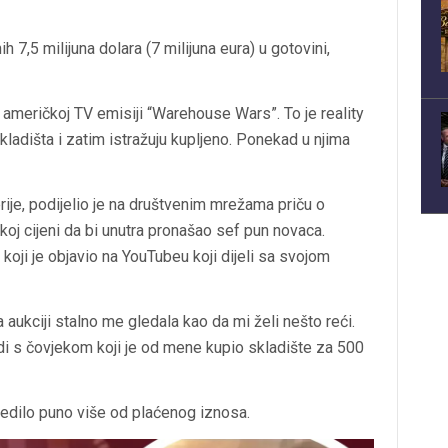
h 7,5 milijuna dolara (7 milijuna eura) u gotovini,
 američkoj TV emisiji “Warehouse Wars”. To je reality
 skladišta i zatim istražuju kupljeno. Ponekad u njima
ije, podijelio je na društvenim mrežama priču o
koj cijeni da bi unutra pronašao sef pun novaca.
koji je objavio na YouTubeu koji dijeli sa svojom
na aukciji stalno me gledala kao da mi želi nešto reći.
 radi s čovjekom koji je od mene kupio skladište za 500
jedilo puno više od plaćenog iznosa.