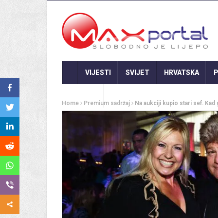
VIJESTI
SVIJET
HRVATSKA
P
GASTRO
Home
Premium sadržaj
Na aukciji kupio stari sef. Kad