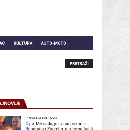
AC
KULTURA
AUTO-MOTO
AJNOVIJE
PREMIUM SADRŽAJ
Ćipe: Milorade, jezivi su prizori iz
Beograda i Zagreba, a o tome šutiš