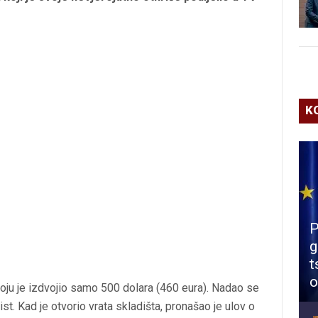
K
P
g
t
o
 koju je izdvojio samo 500 dolara (460 eura). Nadao se
st. Kad je otvorio vrata skladišta, pronašao je ulov o