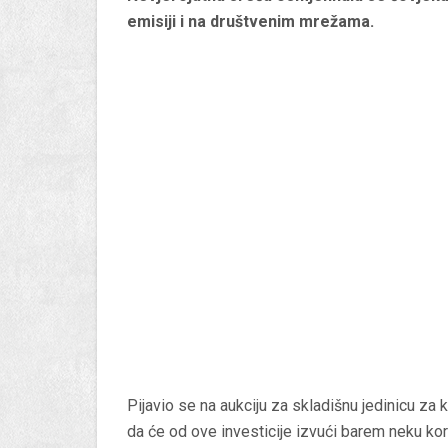
emisiji i na društvenim mrežama.
Pijavio se na aukciju za skladišnu jedinicu za
da će od ove investicije izvući barem neku kori