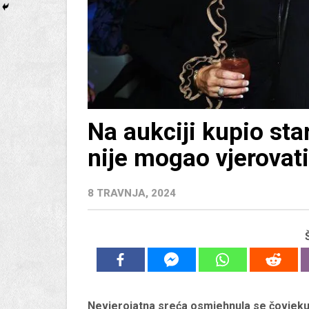
Na aukciji kupio star
nije mogao vjerovati
8 TRAVNJA, 2024
Nevjerojatna sreća osmjehnula se čovjeku k