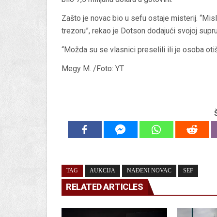
Zašto je novac bio u sefu ostaje misterij. “Mis
trezoru”, rekao je Dotson dodajući svojoj supru
“Možda su se vlasnici preselili ili je osoba oti
Megy M. /Foto: YT
TAG
AUKCIJA
NAĐENI NOVAC
SEF
RELATED ARTICLES