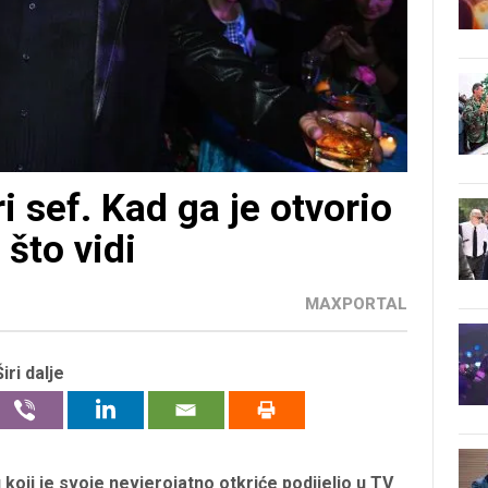
i sef. Kad ga je otvorio
 što vidi
MAXPORTAL
Širi dalje
oji je svoje nevjerojatno otkriće podijelio u TV