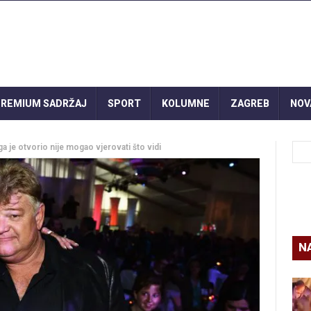
REMIUM SADRŽAJ
SPORT
KOLUMNE
ZAGREB
NOV
 ga je otvorio nije mogao vjerovati što vidi
N