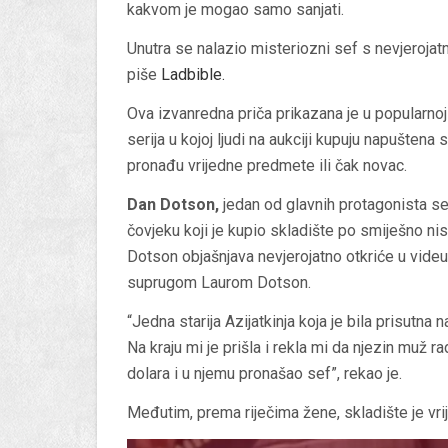
kakvom je mogao samo sanjati.
Unutra se nalazio misteriozni sef s nevjerojatni
piše
Ladbible
.
Ova izvanredna priča prikazana je u popularnoj
serija u kojoj ljudi na aukciji kupuju napuštena
pronađu vrijedne predmete ili čak novac.
Dan Dotson,
jedan od glavnih protagonista ser
čovjeku koji je kupio skladište po smiješno nis
Dotson objašnjava nevjerojatno otkriće u videu 
suprugom Laurom Dotson.
“Jedna starija Azijatkinja koja je bila prisutna 
Na kraju mi ​​je prišla i rekla mi da njezin muž
dolara i u njemu pronašao sef”, rekao je.
Međutim, prema riječima žene, skladište je vri