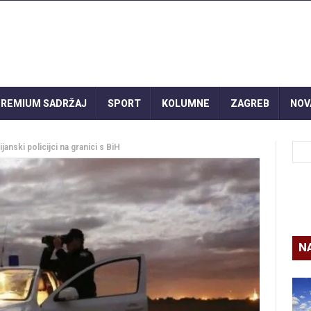
REMIUM SADRŽAJ
SPORT
KOLUMNE
ZAGREB
NOV
ijanski policijci na granici s BiH
N