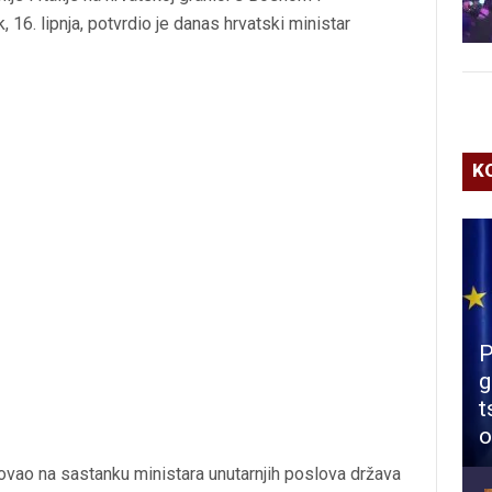
16. lipnja, potvrdio je danas hrvatski ministar
K
P
g
t
o
ovao na sastanku ministara unutarnjih poslova država