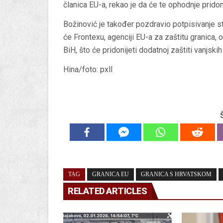
članica EU-a, rekao je da će te ophodnje prido
Božinović je također pozdravio potpisivanje
će Frontexu, agenciji EU-a za zaštitu granica, 
BiH, što će pridonijeti dodatnoj zaštiti vanjski
Hina/foto: pxll
TAG
GRANICA EU
GRANICA S HRVATSKOM
RELATED ARTICLES