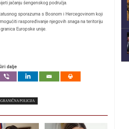
nijeti jačanju šengenskog područja.
 statusnog sporazuma s Bosnom i Hercegovinom koji
omogućiti raspoređivanje njegovih snaga na teritoriju
h granica Europske unije.
Širi dalje
GRANIČNA POLICIJA