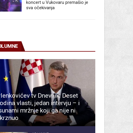
koncert u Vukovaru premašio je
sva očekivanja
OLUMNE
lenkovićev tv Dnevnik: Deset
odina vlasti, jedan intervju – i
sunami mržnje koji ga nije ni
krznuo