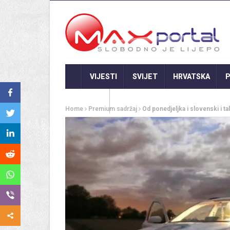
VIJESTI
SVIJET
HRVATSKA
P
GASTRO
Home
Premium sadržaj
Od ponedjeljka i slovenski i tal