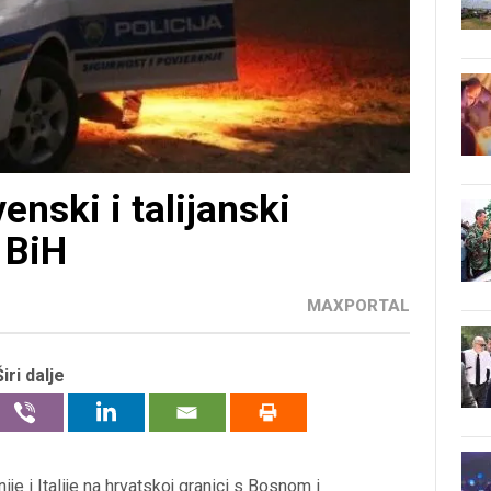
enski i talijanski
s BiH
MAXPORTAL
Širi dalje
je i Italije na hrvatskoj granici s Bosnom i