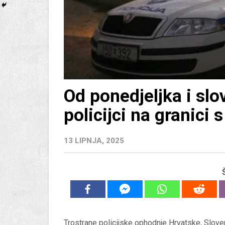
Od ponedjeljka i slov
policijci na granici 
13 LIPNJA, 2025
Trostrane policijske ophodnje Hrvatske, Sloveni