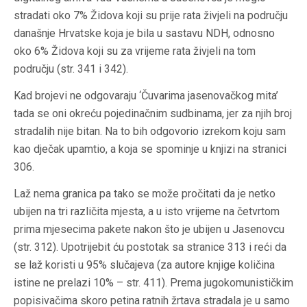
stradati oko 7% Židova koji su prije rata živjeli na području
današnje Hrvatske koja je bila u sastavu NDH, odnosno
oko 6% Židova koji su za vrijeme rata živjeli na tom
području (str. 341 i 342).
Kad brojevi ne odgovaraju ‘Čuvarima jasenovačkog mita’
tada se oni okreću pojedinačnim sudbinama, jer za njih broj
stradalih nije bitan. Na to bih odgovorio izrekom koju sam
kao dječak upamtio, a koja se spominje u knjizi na stranici
306.
Laž nema granica pa tako se može pročitati da je netko
ubijen na tri različita mjesta, a u isto vrijeme na četvrtom
prima mjesecima pakete nakon što je ubijen u Jasenovcu
(str. 312). Upotrijebit ću postotak sa stranice 313 i reći da
se laž koristi u 95% slučajeva (za autore knjige količina
istine ne prelazi 10% – str. 411). Prema jugokomunističkim
popisivačima skoro petina ratnih žrtava stradala je u samo