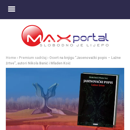
Home
Premium sadržaj
Osvrt na knjigu “Jasenovački popis – Lažne
žrtve”, autori Nikola Banić i Mladen Koić