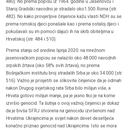
480). No prema popisu iz 1964. godine u Jasenovcu i
Staroj Gradiški navodno je stradalo oko1.500 Roma (str.
482). No kako provjerljive činjenice kažu vlasti NDH su se
prema romskoj djeci ponašale kao i prema ostaloj djeci i
pokušavali su im pomoći dajući ih na skrb obiteljima u
Hrvatskoj (str. 484 i 510).
Prema stanju od sredine lipnja 2020. na mrežnom
jasenovačkom popisu se nalazilo oko 48.000 navodnih
srpskih žrtava (oko 58% svih žrtava), no prema
Bošnjačkom institutu broj stradalih Srba je oko 34.000 (str.
516). Važno je prisjetiti se slikovite činjenice da je odmah
nakon Drugog svjetskog rata Srba bilo milijun više, a
Hrvata gotovo milijun manje, pa je jasno tko je na kome
izvršio genocid. Ta šutnja o ovoj važnoj činjenici je dokaz
da je bivša SFRJ stvorena na genocidu izvršenom nad
Hrvatima. Ukrajincima je svijet nakon devet desetljeća
konačno priznao genocid nad Ukrajincima. Isto se mora