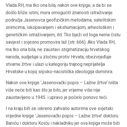
Vlada RH, ma tko ona bila, nakon ove knjige, a da bi se
došlo bliže istini, mora omogućiti znanosti istraživanje
područja Jasenovca geofizičkim metodama, satelitskim
snimcima, iskopavanjem i ekshumacijom, arheološkim i
genetičkim istraživanjem, itd. Tko bježi od toga nema čistu
savjest i svjesno promovira laž (str. 666). Ako Vlada RH,
ma tko ona bila, ne zaustavi stigmatizaciju hrvatskog
naroda, sudjeluje u zločinu protiv Hrvata, obezvrjeđuje
stvarne žrtve i ulazi u kategoriju trajnog neprijatelja
Hrvatske u kojoj srpsko-nacistička ideologija dominira.
Nakon ove knjige ‘Jasenovački popis – Lažne žrtve’ ništa
više neće biti kao što je bilo, jer vrijeme više nije
zaustavljeno u 1945. i upravo je počelo ponovo teći.
I na kraju bih se iskreno zahvalio autorima ove svjetski
vrijedne knjige ‘Jasenovački popis – Lažne žrtve’ doktoru
Baniću i doktoru Koiću i nakladniku jer ova knjiga može biti