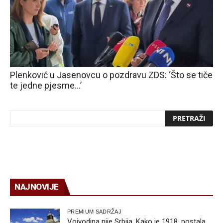
Plenković u Jasenovcu o pozdravu ZDS: ‘Što se tiče
te jedne pjesme…’
NAJNOVIJE
PREMIUM SADRŽAJ
Vojvodina nije Srbija. Kako je 1918. postala