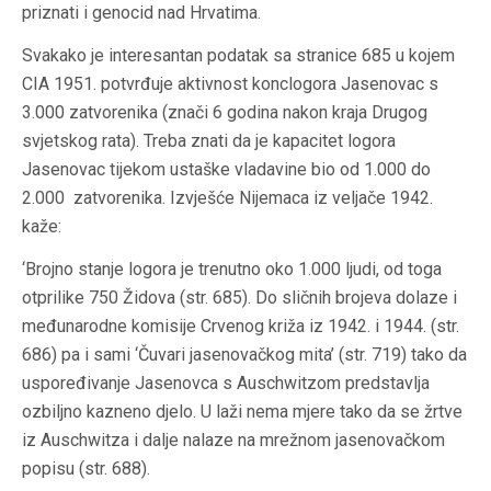
priznati i genocid nad Hrvatima.
Svakako je interesantan podatak sa stranice 685 u kojem
CIA 1951. potvrđuje aktivnost konclogora Jasenovac s
3.000 zatvorenika (znači 6 godina nakon kraja Drugog
svjetskog rata). Treba znati da je kapacitet logora
Jasenovac tijekom ustaške vladavine bio od 1.000 do
2.000 zatvorenika. Izvješće Nijemaca iz veljače 1942.
kaže:
‘Brojno stanje logora je trenutno oko 1.000 ljudi, od toga
otprilike 750 Židova (str. 685). Do sličnih brojeva dolaze i
međunarodne komisije Crvenog križa iz 1942. i 1944. (str.
686) pa i sami ‘Čuvari jasenovačkog mita’ (str. 719) tako da
uspoređivanje Jasenovca s Auschwitzom predstavlja
ozbiljno kazneno djelo. U laži nema mjere tako da se žrtve
iz Auschwitza i dalje nalaze na mrežnom jasenovačkom
popisu (str. 688).