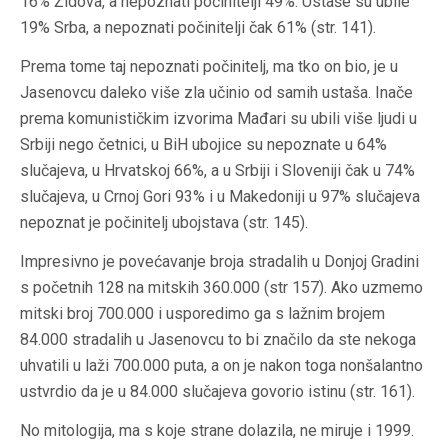
16% Židova, a nepoznati počinitelji 49%. Ustaše su ubile
19% Srba, a nepoznati počinitelji čak 61% (str. 141).
Prema tome taj nepoznati počinitelj, ma tko on bio, je u
Jasenovcu daleko više zla učinio od samih ustaša. Inače
prema komunističkim izvorima Mađari su ubili više ljudi u
Srbiji nego četnici, u BiH ubojice su nepoznate u 64%
slučajeva, u Hrvatskoj 66%, a u Srbiji i Sloveniji čak u 74%
slučajeva, u Crnoj Gori 93% i u Makedoniji u 97% slučajeva
nepoznat je počinitelj ubojstava (str. 145).
Impresivno je povećavanje broja stradalih u Donjoj Gradini
s početnih 128 na mitskih 360.000 (str 157). Ako uzmemo
mitski broj 700.000 i usporedimo ga s lažnim brojem
84.000 stradalih u Jasenovcu to bi značilo da ste nekoga
uhvatili u laži 700.000 puta, a on je nakon toga nonšalantno
ustvrdio da je u 84.000 slučajeva govorio istinu (str. 161).
No mitologija, ma s koje strane dolazila, ne miruje i 1999.