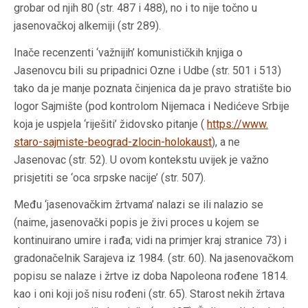
grobar od njih 80 (str. 487 i 488), no i to nije točno u
jasenovačkoj alkemiji (str 289).
Inače recenzenti ‘važnijih’ komunističkih knjiga o
Jasenovcu bili su pripadnici Ozne i Udbe (str. 501 i 513)
tako da je manje poznata činjenica da je pravo stratište bio
logor Sajmište (pod kontrolom Nijemaca i Nedićeve Srbije
koja je uspjela ‘riješiti’ židovsko pitanje (
https://www.
staro-sajmiste-beograd-zlocin-holokaust
), a ne
Jasenovac (str. 52). U ovom kontekstu uvijek je važno
prisjetiti se ‘oca srpske nacije’ (str. 507).
Među ‘jasenovačkim žrtvama’ nalazi se ili nalazio se
(naime, jasenovački popis je živi proces u kojem se
kontinuirano umire i rađa; vidi na primjer kraj stranice 73) i
gradonačelnik Sarajeva iz 1984. (str. 60). Na jasenovačkom
popisu se nalaze i žrtve iz doba Napoleona rođene 1814.
kao i oni koji još nisu rođeni (str. 65). Starost nekih žrtava