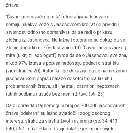
žrtava.
‘Čuvari jasenovačkog mita’ fotografijama leševa koji
nemaju nikakve veze s Jasenovcem kreirat će prividnu
stvarnost, odnosno obmanjivati da se radi o prikazu
zločina iz Jasenovca. No lažne fotografije su dokaz da se
zločin dogodio nije (vidi stranicu 19). ‘Čuvari jasenovačkog
mita’ (u knjizi ‘apologeti’) tvrde da se o Jasenovcu sve zna,
a kod 97% žrtava s popisa nedostaju podaci o stratištu
(vidi stranicu 20). Autori knjige dokazuju da se na mrežnom
jasenovačkom popisu nalaze desetci tisuća lažnih i
problematičnih žrtava, ali i nestali, zatim oni nepoznatih
ratnih sudbina i tisuće bezimenih žrtava (str. 23).
Da bi opravdali taj nemogući broj od 700.000 jasenovačkih
žrtava ‘odabrani’ su lažno svjedočili zbog osobnog
interesa, straha za vlastiti život i uvjerenja (str. 34, 413,
540, 557 itd.) a jedan od ‘svjedoka’ je jedini preživjeli