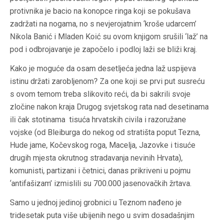
protivnika je bacio na konopce ringa koji se pokušava
zadržati na nogama, no s nevjerojatnim ‘kroše udarcem’
Nikola Banić i Mladen Koić su ovom knjigom srušili ‘laž’ na
pod i odbrojavanje je započelo i podloj laži se bliži kraj.
Kako je moguće da osam desetljeća jedna laž uspijeva
istinu držati zarobljenom? Za one koji se prvi put susreću
s ovom temom treba slikovito reći, da bi sakrili svoje
zločine nakon kraja Drugog svjetskog rata nad desetinama
ili čak stotinama tisuća hrvatskih civila i razoružane
vojske (od Bleiburga do nekog od stratišta poput Tezna,
Hude jame, Kočevskog roga, Macelja, Jazovke i tisuće
drugih mjesta okrutnog stradavanja nevinih Hrvata),
komunisti, partizani i četnici, danas prikriveni u pojmu
‘antifašizam’ izmislili su 700.000 jasenovačkih žrtava.
Samo u jednoj jedinoj grobnici u Teznom nađeno je
tridesetak puta više ubijenih nego u svim dosadašnjim