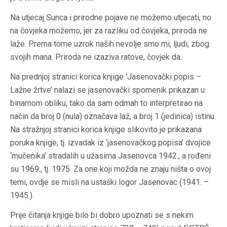
Na utjecaj Sunca i prirodne pojave ne možemo utjecati, no
na čovjeka možemo, jer za razliku od čovjeka, priroda ne
laže. Prema tome uzrok naših nevolje smo mi, ljudi, zbog
svojih mana. Priroda ne izaziva ratove, čovjek da.
Na prednjoj stranici korica knjige ‘Jasenovački popis –
Lažne žrtve’ nalazi se jasenovački spomenik prikazan u
binarnom obliku, tako da sam odmah to interpretirao na
način da broj 0 (nula) označava laž, a broj 1 (jedinica) istinu.
Na stražnjoj stranici korica knjige slikovito je prikazana
poruka knjige, tj. izvadak iz ‘jasenovačkog popisa’ dvojice
‘mučenika’ stradalih u užasima Jasenovca 1942., a rođeni
su 1969., tj. 1975. Za one koji možda ne znaju ništa o ovoj
temi, ovdje se misli na ustaški logor Jasenovac (1941. –
1945.).
Prije čitanja knjige bilo bi dobro upoznati se s nekim