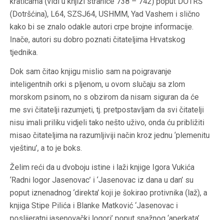
kraticama (vidi u knjizi stranice 738 – 742) poput DOTRŠ
(Dotršćina), L64, SZSJ64, USHMM, Yad Vashem i slično
kako bi se znalo odakle autori crpe brojne informacije.
Inače, autori su dobro poznati čitateljima Hrvatskog
tjednika.
Dok sam čitao knjigu mislio sam na poigravanje
inteligentnih orki s pljenom, u ovom slučaju sa zlom
morskom psinom, no s obzirom da nisam siguran da će
me svi čitatelji razumjeti, tj. pretpostavljam da svi čitatelji
nisu imali priliku vidjeli tako nešto uživo, onda ću približiti
misao čitateljima na razumljiviji način kroz jednu ‘plemenitu
vještinu’, a to je boks.
Želim reći da u dvoboju istine i laži knjige Igora Vukića
‘Radni logor Jasenovac’ i ‘Jasenovac iz dana u dan’ su
poput iznenadnog ‘direkta’ koji je šokirao protivnika (laž), a
knjiga Stipe Pilića i Blanke Matković ‘Jasenovac i
poslijeratni jasenovački logori’ poput snažnog ‘aperkata’