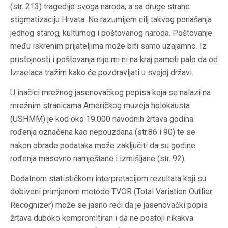
(str. 213) tragedije svoga naroda, a sa druge strane
stigmatizaciju Hrvata. Ne razumijem cilj takvog ponašanja
jednog starog, kulturnog i poštovanog naroda. Poštovanje
među iskrenim prijateljima može biti samo uzajamno. Iz
pristojnosti i poštovanja nije mi ni na kraj pameti palo da od
Izraelaca tražim kako će pozdravljati u svojoj državi.
U inačici mrežnog jasenovačkog popisa koja se nalazi na
mrežnim stranicama Američkog muzeja holokausta
(USHMM) je kod oko 19.000 navodnih žrtava godina
rođenja označena kao nepouzdana (str.86 i 90) te se
nakon obrade podataka može zaključiti da su godine
rođenja masovno namještane i izmišljane (str. 92).
Dodatnom statističkom interpretacijom rezultata koji su
dobiveni primjenom metode TVOR (Total Variation Outlier
Recognizer) može se jasno reći da je jasenovački popis
žrtava duboko kompromitiran i da ne postoji nikakva