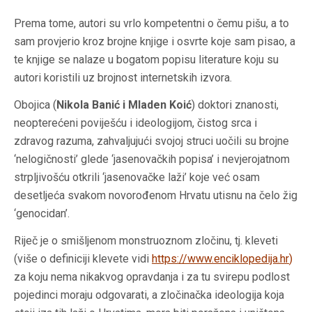
Prema tome, autori su vrlo kompetentni o čemu pišu, a to
sam provjerio kroz brojne knjige i osvrte koje sam pisao, a
te knjige se nalaze u bogatom popisu literature koju su
autori koristili uz brojnost internetskih izvora.
Obojica (
Nikola Banić i Mladen Koić
) doktori znanosti,
neopterećeni poviješću i ideologijom, čistog srca i
zdravog razuma, zahvaljujući svojoj struci uočili su brojne
‘nelogičnosti’ glede ‘jasenovačkih popisa’ i nevjerojatnom
strpljivošću otkrili ‘jasenovačke laži’ koje već osam
desetljeća svakom novorođenom Hrvatu utisnu na čelo žig
‘genocidan’.
Riječ je o smišljenom monstruoznom zločinu, tj. kleveti
(više o definiciji klevete vidi
https://www.enciklopedija.hr
)
za koju nema nikakvog opravdanja i za tu svirepu podlost
pojedinci moraju odgovarati, a zločinačka ideologija koja