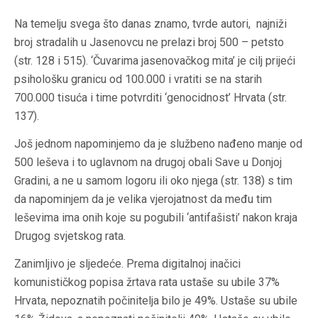
Na temelju svega što danas znamo, tvrde autori, najniži
broj stradalih u Jasenovcu ne prelazi broj 500 – petsto
(str. 128 i 515). ‘Čuvarima jasenovačkog mita’ je cilj prijeći
psihološku granicu od 100.000 i vratiti se na starih
700.000 tisuća i time potvrditi ‘genocidnost’ Hrvata (str.
137).
Još jednom napominjemo da je službeno nađeno manje od
500 leševa i to uglavnom na drugoj obali Save u Donjoj
Gradini, a ne u samom logoru ili oko njega (str. 138) s tim
da napominjem da je velika vjerojatnost da među tim
leševima ima onih koje su pogubili ‘antifašisti’ nakon kraja
Drugog svjetskog rata.
Zanimljivo je sljedeće. Prema digitalnoj inačici
komunističkog popisa žrtava rata ustaše su ubile 37%
Hrvata, nepoznatih počinitelja bilo je 49%. Ustaše su ubile