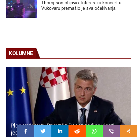
Thompson objavio: Interes za koncert u
Vukovaru premašio je sva očekivanja
KOLUMNE
Plenkovićev tv Dnevnik: Deset godina vlasti,
jedan intervju – i tsunami mržnje koji ga nije ni