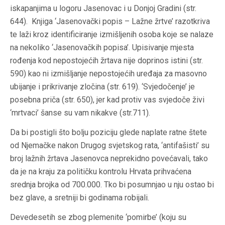
iskapanjima u logoru Jasenovac i u Donjoj Gradini (str.
644). Knjiga ‘Jasenovački popis – Lažne žrtve’ razotkriva
te laži kroz identificiranje izmišljenih osoba koje se nalaze
na nekoliko ‘Jasenovačkih popisa’. Upisivanje mjesta
rođenja kod nepostojećih žrtava nije doprinos istini (str.
590) kao ni izmišljanje nepostojećih uređaja za masovno
ubijanje i prikrivanje zločina (str. 619). ‘Svjedočenje’ je
posebna priča (str. 650), jer kad protiv vas svjedoče živi
‘mrtvaci’ šanse su vam nikakve (str.711).
Da bi postigli što bolju poziciju glede naplate ratne štete
od Njemačke nakon Drugog svjetskog rata, ‘antifašisti’ su
broj lažnih žrtava Jasenovca neprekidno povećavali, tako
da je na kraju za političku kontrolu Hrvata prihvaćena
srednja brojka od 700.000. Tko bi posumnjao u nju ostao bi
bez glave, a sretniji bi godinama robijali.
Devedesetih se zbog plemenite ‘pomirbe’ (koju su