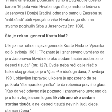
‘Prema američkim podacima samo u Zagrebu je ubijeno
barem 16 puta više Hrvata nego što je nađeno leševa u
Jasenovcu i Donjoj Gradini, odnosno samo u Zagrebu su
‘antifašisti’ ubili vjerojatno više Hrvata nego što ima
stvarno poginulih Srba u Jasenovcu (str. 109).
Što je rekao general Kosta Nađ?
U knjizi se citira i izjava generala Koste Nađa iz Vjesnika
od 6. svibnja 1981.: “Poznato je i znanstveno utvrđeno da
je u Jasenovcu likvidirano oko sedam tisuća osoba, a ne
deseci tisuća.” (str. 127). Ovdje treba reći da je riječ o
tiskarskoj grešci jer je u
Vjesniku
idućega dana, 7. svibnja
1981, objavljen ispravak, u kojem je upozoreno da se
potkrala “štamparska greška” te da rečenica pravilno glasi:
“Kao da već odavno nije poznato i znanstveno utvrđeno da
je u tom zloglasnom logoru
likvidirano oko sedam
stotina tisuća
, a ne ‘deseci tisuća’ nevinih ljudi, djece,
staraca i žena.”