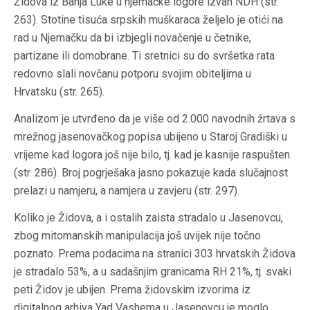
Židova iz Banja Luke u njemačke logore izvan NDH (str.
263). Stotine tisuća srpskih muškaraca željelo je otići na
rad u Njemačku da bi izbjegli novačenje u četnike,
partizane ili domobrane. Ti sretnici su do svršetka rata
redovno slali novčanu potporu svojim obiteljima u
Hrvatsku (str. 265).
Analizom je utvrđeno da je više od 2.000 navodnih žrtava s
mrežnog jasenovačkog popisa ubijeno u Staroj Gradiški u
vrijeme kad logora još nije bilo, tj. kad je kasnije raspušten
(str. 286). Broj pogrješaka jasno pokazuje kada slučajnost
prelazi u namjeru, a namjera u zavjeru (str. 297).
Koliko je Židova, a i ostalih zaista stradalo u Jasenovcu,
zbog mitomanskih manipulacija još uvijek nije točno
poznato. Prema podacima na stranici 303 hrvatskih Židova
je stradalo 53%, a u sadašnjim granicama RH 21%, tj. svaki
peti Židov je ubijen. Prema židovskim izvorima iz
digitalnog arhiva Yad Vashema u Jasenovcu je moglo