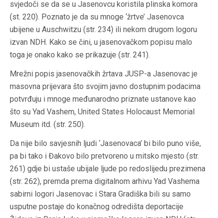
svjedoči se da se u Jasenovcu koristila plinska komora
(st. 220). Poznato je da su mnoge ‘žrtve’ Jasenovca
ubijene u Auschwitzu (str. 234) ili nekom drugom logoru
izvan NDH. Kako se čini, u jasenovačkom popisu malo
toga je onako kako se prikazuje (str. 241).
Mrežni popis jasenovačkih žrtava JUSP-a Jasenovac je
masovna prijevara što svojim javno dostupnim podacima
potvrđuju i mnoge međunarodno priznate ustanove kao
što su Yad Vashem, United States Holocaust Memorial
Museum itd. (str. 250).
Da nije bilo savjesnih ljudi ‘Jasenovaca’ bi bilo puno više,
pa bi tako i Đakovo bilo pretvoreno u mitsko mjesto (str.
261) gdje bi ustaše ubijale ljude po redoslijedu prezimena
(str. 262), premda prema digitalnom arhivu Yad Vashema
sabirni logori Jasenovac i Stara Gradiška bili su samo
usputne postaje do konačnog odredišta deportacije