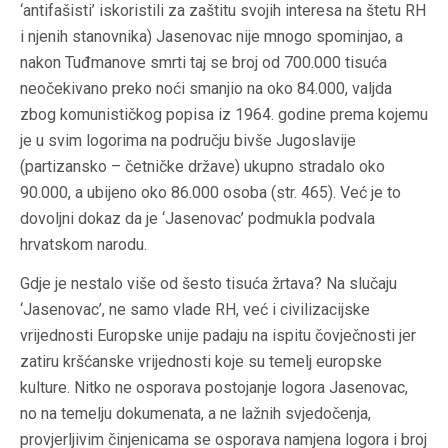
‘antifašisti’ iskoristili za zaštitu svojih interesa na štetu RH
i njenih stanovnika) Jasenovac nije mnogo spominjao, a
nakon Tuđmanove smrti taj se broj od 700.000 tisuća
neočekivano preko noći smanjio na oko 84.000, valjda
zbog komunističkog popisa iz 1964. godine prema kojemu
je u svim logorima na području bivše Jugoslavije
(partizansko – četničke države) ukupno stradalo oko
90.000, a ubijeno oko 86.000 osoba (str. 465). Već je to
dovoljni dokaz da je ‘Jasenovac’ podmukla podvala
hrvatskom narodu.
Gdje je nestalo više od šesto tisuća žrtava? Na slučaju
‘Jasenovac’, ne samo vlade RH, već i civilizacijske
vrijednosti Europske unije padaju na ispitu čovječnosti jer
zatiru kršćanske vrijednosti koje su temelj europske
kulture. Nitko ne osporava postojanje logora Jasenovac,
no na temelju dokumenata, a ne lažnih svjedočenja,
provjerljivim činjenicama se osporava namjena logora i broj