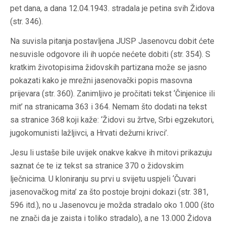
pet dana, a dana 12.04.1943. stradala je petina svih Židova
(str. 346).
Na suvisla pitanja postavljena JUSP Jasenovcu dobit ćete
nesuvisle odgovore ili ih uopće nećete dobiti (str. 354). S
kratkim životopisima židovskih partizana može se jasno
pokazati kako je mrežni jasenovački popis masovna
prijevara (str. 360). Zanimljivo je pročitati tekst ‘Činjenice ili
mit’ na stranicama 363 i 364. Nemam što dodati na tekst
sa stranice 368 koji kaže: ‘Židovi su žrtve, Srbi egzekutori,
jugokomunisti lažljivci, a Hrvati dežurni krivci’.
Jesu li ustaše bile uvijek onakve kakve ih mitovi prikazuju
saznat će te iz tekst sa stranice 370 o židovskim
lječnicima. U kloniranju su prvi u svijetu uspjeli ‘Čuvari
jasenovačkog mita’ za što postoje brojni dokazi (str. 381,
596 itd.), no u Jasenovcu je možda stradalo oko 1.000 (što
ne znači da je zaista i toliko stradalo), a ne 13.000 Židova