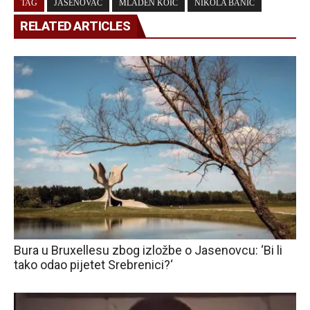
TAG
JASENOVAC
MLADEN KOIĆ
NIKOLA BANIĆ
RELATED ARTICLES
Bura u Bruxellesu zbog izložbe o Jasenovcu: ‘Bi li
tako odao pijetet Srebrenici?‘