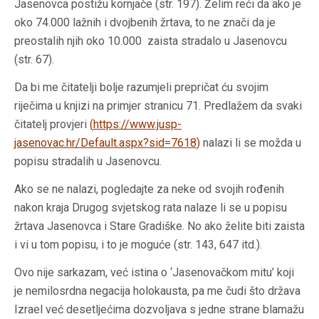
Jasenovca postižu kornjače (str. 197). Želim reći da ako je
oko 74.000 lažnih i dvojbenih žrtava, to ne znači da je
preostalih njih oko 10.000 zaista stradalo u Jasenovcu
(str. 67).
Da bi me čitatelji bolje razumjeli prepričat ću svojim
riječima u knjizi na primjer stranicu 71. Predlažem da svaki
čitatelj provjeri
(
https://www.jusp-
jasenovac.hr/Default.aspx?sid=7618
)
nalazi li se možda u
popisu stradalih u Jasenovcu.
Ako se ne nalazi, pogledajte za neke od svojih rođenih
nakon kraja Drugog svjetskog rata nalaze li se u popisu
žrtava Jasenovca i Stare Gradiške. No ako želite biti zaista
i vi u tom popisu, i to je moguće (str. 143, 647 itd.).
Ovo nije sarkazam, već istina o ‘Jasenovačkom mitu’ koji
je nemilosrdna negacija holokausta, pa me čudi što država
Izrael već desetljećima dozvoljava s jedne strane blamažu