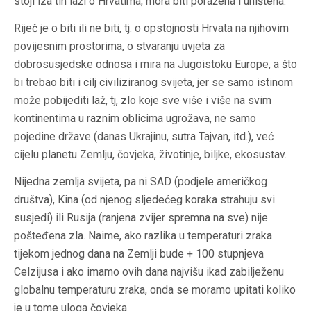
stoji iza tih laži o Hrvatima, mora biti poražena i uništena.
Riječ je o biti ili ne biti, tj. o opstojnosti Hrvata na njihovim
povijesnim prostorima, o stvaranju uvjeta za
dobrosusjedske odnosa i mira na Jugoistoku Europe, a što
bi trebao biti i cilj civiliziranog svijeta, jer se samo istinom
može pobijediti laž, tj, zlo koje sve više i više na svim
kontinentima u raznim oblicima ugrožava, ne samo
pojedine države (danas Ukrajinu, sutra Tajvan, itd.), već
cijelu planetu Zemlju, čovjeka, životinje, biljke, ekosustav.
Nijedna zemlja svijeta, pa ni SAD (podjele američkog
društva), Kina (od njenog sljedećeg koraka strahuju svi
susjedi) ili Rusija (ranjena zvijer spremna na sve) nije
pošteđena zla. Naime, ako razlika u temperaturi zraka
tijekom jednog dana na Zemlji bude + 100 stupnjeva
Celzijusa i ako imamo ovih dana najvišu ikad zabilježenu
globalnu temperaturu zraka, onda se moramo upitati koliko
je u tome uloga čovjeka.