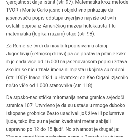
vjerojatnost da je istinit (str. 97). Matematika kroz metode
TVOR i Monte Carlo jasno i objektivno prikazuje da
jasenovački popis odstupa uvjerljivo najviše od svih
ostalih popisa iz Američkog muzeja holokausta. I tu
matematika (logika i razum) staje (str. 98).
Za Rome se tvrdi da nisu bili popisivani u staroj
Jugoslaviji (četničkoj državi) pa se postavlja pitanje kako
ih je onda više od 16.000 na jasenovačkom popisu žrtava
ako im se nisu znala imena ni mjesta u kojima su rođeni
(str. 100)? Inače 1931. u Hrvatskoj se Kao Cigani izjasnilo
nešto više od 1.000 stanovnika (str. 118).
Da srpsko-nacistička mitomanija nema granica svjedoči
stranica 107: ‘Utvrđeno je da su ustaše u mnoge duboko
iskopane grobnice često usađivali još žive ili polumrtve
ljude, tako što su na jedan kvadratni metar sabijali
uspravno po 12 do 15 ljudi’. No stvarnost je drugačija: