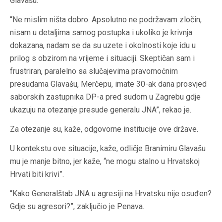
Glavašu.
“Ne mislim ništa dobro. Apsolutno ne podržavam zločin,
nisam u detaljima samog postupka i ukoliko je krivnja
dokazana, nadam se da su uzete i okolnosti koje idu u
prilog s obzirom na vrijeme i situaciji. Skeptičan sam i
frustriran, paralelno sa slučajevima pravomoćnim
presudama Glavašu, Merčepu, imate 30-ak dana prosvjed
saborskih zastupnika DP-a pred sudom u Zagrebu gdje
ukazuju na otezanje presude generalu JNA”, rekao je.
Za otezanje su, kaže, odgovorne institucije ove države.
U kontekstu ove situacije, kaže, odličje Branimiru Glavašu
mu je manje bitno, jer kaže, “ne mogu stalno u Hrvatskoj
Hrvati biti krivi”.
“Kako Generalštab JNA u agresiji na Hrvatsku nije osuđen?
Gdje su agresori?”, zaključio je Penava.