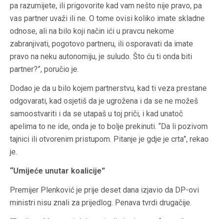
pa razumijete, ili prigovorite kad vam nešto nije pravo, pa
vas partner uvaži ili ne. O tome ovisi koliko imate skladne
odnose, ali na bilo koji način ići u pravcu nekome
zabranjivati, pogotovo partneru, ili osporavati da imate
pravo na neku autonomiju, je suludo. Što ću ti onda biti
partner?”, poručio je.
Dodao je da u bilo kojem partnerstvu, kad ti veza prestane
odgovarati, kad osjetiš da je ugrožena i da se ne možeš
samoostvariti i da se utapaš u toj priči, i kad unatoč
apelima to ne ide, onda je to bolje prekinuti. “Da li pozivom
tajnici ili otvorenim pristupom. Pitanje je gdje je crta”, rekao
je.
“Umijeće unutar koalicije”
Premijer Plenković je prije deset dana izjavio da DP-ovi
ministri nisu znali za prijedlog. Penava tvrdi drugačije.