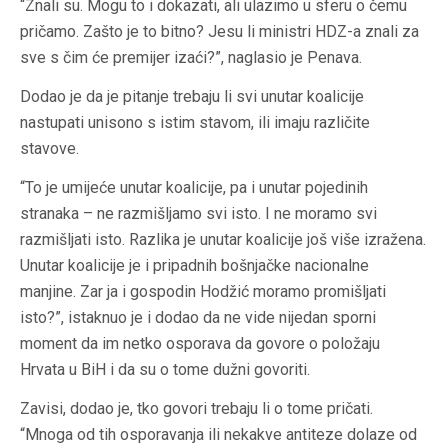
“Znali su. Mogu to i dokazati, ali ulazimo u sferu o čemu
pričamo. Zašto je to bitno? Jesu li ministri HDZ-a znali za
sve s čim će premijer izaći?”, naglasio je Penava.
Dodao je da je pitanje trebaju li svi unutar koalicije
nastupati unisono s istim stavom, ili imaju različite
stavove.
“To je umijeće unutar koalicije, pa i unutar pojedinih
stranaka – ne razmišljamo svi isto. I ne moramo svi
razmišljati isto. Razlika je unutar koalicije još više izražena.
Unutar koalicije je i pripadnih bošnjačke nacionalne
manjine. Zar ja i gospodin Hodžić moramo promišljati
isto?”, istaknuo je i dodao da ne vide nijedan sporni
moment da im netko osporava da govore o položaju
Hrvata u BiH i da su o tome dužni govoriti.
Zavisi, dodao je, tko govori trebaju li o tome pričati.
“Mnoga od tih osporavanja ili nekakve antiteze dolaze od