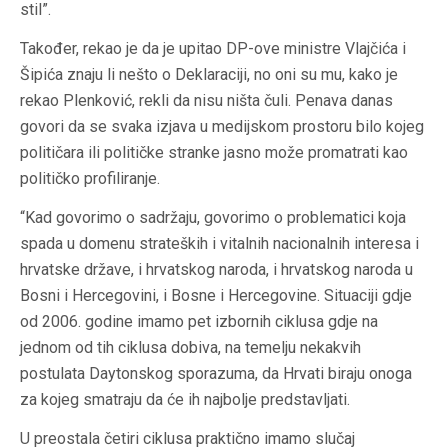
stil”.
Također, rekao je da je upitao DP-ove ministre Vlajčića i
Šipića znaju li nešto o Deklaraciji, no oni su mu, kako je
rekao Plenković, rekli da nisu ništa čuli. Penava danas
govori da se svaka izjava u medijskom prostoru bilo kojeg
političara ili političke stranke jasno može promatrati kao
političko profiliranje.
“Kad govorimo o sadržaju, govorimo o problematici koja
spada u domenu strateških i vitalnih nacionalnih interesa i
hrvatske države, i hrvatskog naroda, i hrvatskog naroda u
Bosni i Hercegovini, i Bosne i Hercegovine. Situaciji gdje
od 2006. godine imamo pet izbornih ciklusa gdje na
jednom od tih ciklusa dobiva, na temelju nekakvih
postulata Daytonskog sporazuma, da Hrvati biraju onoga
za kojeg smatraju da će ih najbolje predstavljati.
U preostala četiri ciklusa praktično imamo slučaj