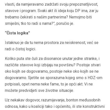
vlasti, da namjeravamo zadržati svoju prepoznatljivost,
stavove i program. Svaki akt ili ideja koju DP ima, zar ju
trebamo čekirati s našim partnerima? Nemojmo biti
smiješni, tko to radi s nama?”, poručio je.
“Čista logika”
Istaknuo je da tu nema prostora za neiskrenost, već se
radi o čistoj logici.
Koliko puta ste čuli za disonance unutar jedne stranke, i
različite stavove koji izbijaju na površinu? Postoje stvari
oko kojih se dogovaramo, postoje neke oko kojih se ne
dogovaramo. Sjetite se sporazuma kojeg smo s HDZ-om
potpisali, opet nema neke fame, to je opći akt. Vi ne
možete predvidjeti sve životne situacije.
Uz nekakav dogovor, razumijevanje, bonton međusobnih
odnosa, kako u koaliciji tako i općenito, ili ste konstruktivni