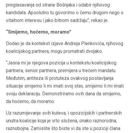
preglasavanja od strane Bošnjaka i odabir njihovog
kandidata. Apsolutno tu govorimo o čemu drugom nego o
vitalnom interesu i jako bitnom sadržaju”, rekao je.
“Smijemo, hoćemo, moramo”
Dodao je da kontekst izjave Andreja Plenkovića, njihovog
koalicijskog partnera, mogu promatrati dvojako.
“Jasna mi je njegova pozicija u kontekstu koalicijskog
partnera, senior partnera, premijera u trećem mandatu.
Međutim, antiteza ili protuteza ovakvog postavljanja
situacije smijemo li mi imati svoj stav, smijemo li mi imati
svoju deklaraciju. Demonstriramo ovih dana da smijemo,
da hoćemo, da moramo.
Uz razumijevanje svih kuteva, i opozicijskih i partnerskih
unutra koalicije koja je vrlo složena, onako raznorodna,
raznobojna. Zamislite što biste vi da ste u poziciji člana