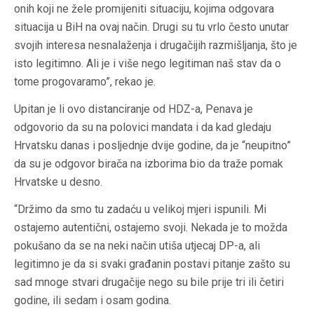
onih koji ne žele promijeniti situaciju, kojima odgovara
situacija u BiH na ovaj način. Drugi su tu vrlo često unutar
svojih interesa nesnalaženja i drugačijih razmišljanja, što je
isto legitimno. Ali je i više nego legitiman naš stav da o
tome progovaramo”, rekao je.
Upitan je li ovo distanciranje od HDZ-a, Penava je
odgovorio da su na polovici mandata i da kad gledaju
Hrvatsku danas i posljednje dvije godine, da je “neupitno”
da su je odgovor birača na izborima bio da traže pomak
Hrvatske u desno.
“Držimo da smo tu zadaću u velikoj mjeri ispunili. Mi
ostajemo autentični, ostajemo svoji. Nekada je to možda
pokušano da se na neki način utiša utjecaj DP-a, ali
legitimno je da si svaki građanin postavi pitanje zašto su
sad mnoge stvari drugačije nego su bile prije tri ili četiri
godine, ili sedam i osam godina.