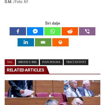
D.M.
/Foto: N1
Širi dalje
TAG
HRVATI U BIH
IVAN PENAVA
TREĆI ENTITET
RELATED ARTICLES