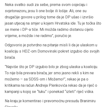
Neka svatko sudi za sebe, prema svom osjećaju i
svjetonazoru, jesu li one bolje ili lošije. Ali, one su
drugačije govore u prilog tome da je DP ušao i izvršio
jasan utjecaj na smjer u kojem Hrvatska ide. Tu je točka što
se mene i DP-a tiče. Mi možda radimo distancu cijelo
vrijeme, a možda i ne radimo”, poručio je.
Odgovorio je potvrdno na pitanje misli li da je ulaskom u
koaliciju s HDZ-om Domovinski pokret izgubio dio svojih
birača.
“Najviše što je DP izgubio bilo je zbog ulaska u koaliciju.
To nije bila prevara birača, jer smo jasno rekli s kim ne
možemo – sa SDSS-om i Možemo!”, rekao je pa o
kritikama na račun Andreja Plenkovića rekao da je riječ o
kampanji u kojoj se “tuku” i ponekad “izleti” riječ viška.
Na kraju je komentirao i pravomoćnu presudu Branimiru