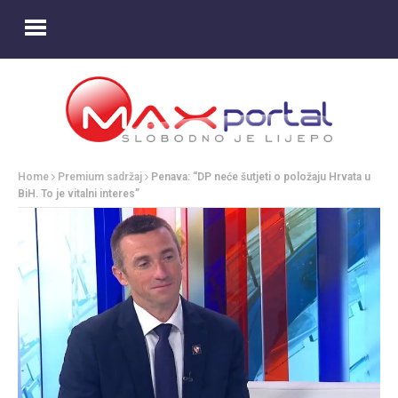
Home
Premium sadržaj
Penava: “DP neće šutjeti o položaju Hrvata u
BiH. To je vitalni interes”