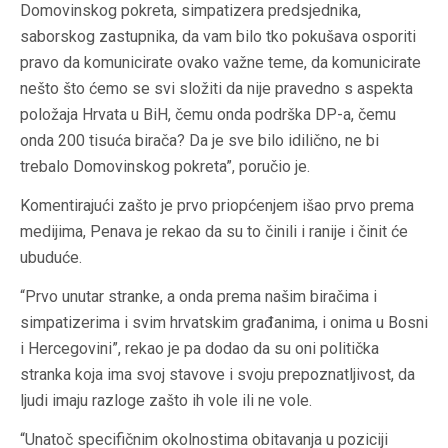
Domovinskog pokreta, simpatizera predsjednika,
saborskog zastupnika, da vam bilo tko pokušava osporiti
pravo da komunicirate ovako važne teme, da komunicirate
nešto što ćemo se svi složiti da nije pravedno s aspekta
položaja Hrvata u BiH, čemu onda podrška DP-a, čemu
onda 200 tisuća birača? Da je sve bilo idilično, ne bi
trebalo Domovinskog pokreta”, poručio je.
Komentirajući zašto je prvo priopćenjem išao prvo prema
medijima, Penava je rekao da su to činili i ranije i činit će
ubuduće.
“Prvo unutar stranke, a onda prema našim biračima i
simpatizerima i svim hrvatskim građanima, i onima u Bosni
i Hercegovini”, rekao je pa dodao da su oni politička
stranka koja ima svoj stavove i svoju prepoznatljivost, da
ljudi imaju razloge zašto ih vole ili ne vole.
“Unatoč specifičnim okolnostima obitavanja u poziciji