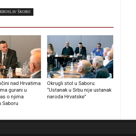
MIROSLAV ŠKORO
očini nad Hrvatima
Okrugli stol u Saboru:
ama gurani u
“Ustanak u Srbu nije ustanak
nas o njima
naroda Hrvatske”
u Saboru