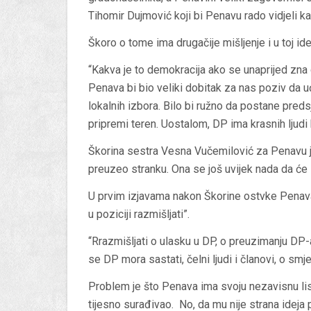
Tihomir Dujmović koji bi Penavu rado vidjeli ka
Škoro o tome ima drugačije mišljenje i u toj i
“Kakva je to demokracija ako se unaprijed zna
Penava bi bio veliki dobitak za nas poziv da uđ
lokalnih izbora. Bilo bi ružno da postane pred
pripremi teren. Uostalom, DP ima krasnih ljudi
Škorina sestra Vesna Vučemilović za Penavu j
preuzeo stranku. Ona se još uvijek nada da će s
U prvim izjavama nakon Škorine ostvke Penava 
u poziciji razmišljati”.
“Rrazmišljati o ulasku u DP, o preuzimanju DP-
se DP mora sastati, čelni ljudi i članovi, o smj
Problem je što Penava ima svoju nezavisnu list
tijesno surađivao. No, da mu nije strana idej