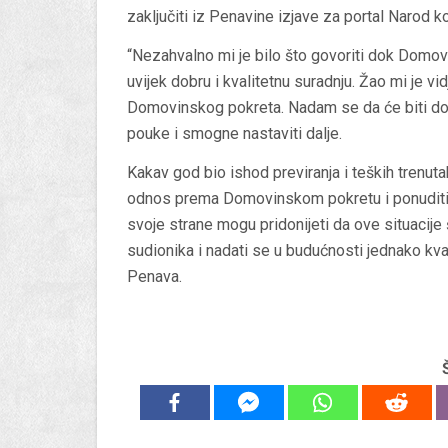
zaključiti iz Penavine izjave za portal Narod k
“Nezahvalno mi je bilo što govoriti dok Domovi
uvijek dobru i kvalitetnu suradnju. Žao mi je v
Domovinskog pokreta. Nadam se da će biti dov
pouke i smogne nastaviti dalje.
Kakav god bio ishod previranja i teških trenut
odnos prema Domovinskom pokretu i ponuditi 
svoje strane mogu pridonijeti da ove situacije 
sudionika i nadati se u budućnosti jednako kval
Penava.