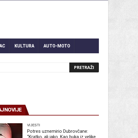
AC
KULTURA
AUTO-MOTO
AJNOVIJE
VIJESTI
Potres uznemirio Dubrovčane:
“Kratko, ali jako. Kao buka iz velike