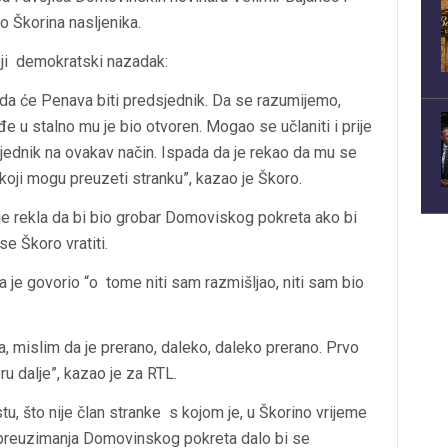
o Škorina nasljenika.
deji demokratski nazadak:
 da će Penava biti predsjednik. Da se razumijemo,
e u stalno mu je bio otvoren. Mogao se učlaniti i prije
sjednik na ovakav način. Ispada da je rekao da mu se
 koji mogu preuzeti stranku”, kazao je Škoro.
e rekla da bi bio grobar Domoviskog pokreta ako bi
e Škoro vratiti.
je govorio “o tome niti sam razmišljao, niti sam bio
a, mislim da je prerano, daleko, daleko prerano. Prvo
eru dalje”, kazao je za RTL.
u, što nije član stranke s kojom je, u Škorino vrijeme
a preuzimanja Domovinskog pokreta dalo bi se