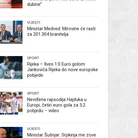
dubine”
VIJESTI
Ministar Medved: Mirovine će rasti
za 201.304 branitelja
SPORT
Rijeka – Ilves 1:0 Euro golom
Jankovića Rijeka do nove europske
pobjede
SPORT
Neviđena rapsodija Hajduka u
Europi, četiri euro gola za 5:2
pobjedu – video
VIJESTI
Ministar Šušnjar: Srpkinja me zove