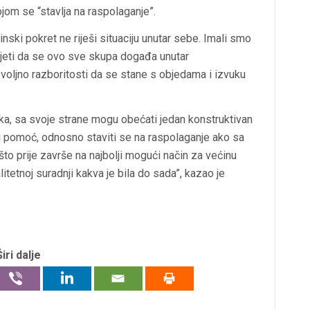
ojom se “stavlja na raspolaganje”.
nski pokret ne riješi situaciju unutar sebe. Imali smo
idjeti da se ovo sve skupa događa unutar
oljno razboritosti da se stane s objedama i izvuku
aka, sa svoje strane mogu obećati jedan konstruktivan
pomoć, odnosno staviti se na raspolaganje ako sa
što prije završe na najbolji mogući način za većinu
itetnoj suradnji kakva je bila do sada”, kazao je
Širi dalje