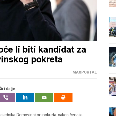
e li biti kandidat za
inskog pokreta
MAXPORTAL
Širi dalje
sjednika Domovinskog pokreta, nakon čega je