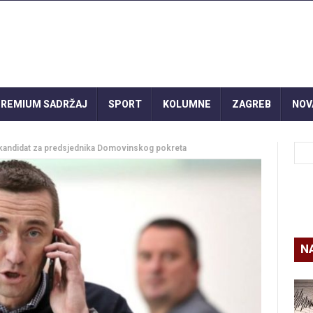
REMIUM SADRŽAJ
SPORT
KOLUMNE
ZAGREB
NOV
i kandidat za predsjednika Domovinskog pokreta
N