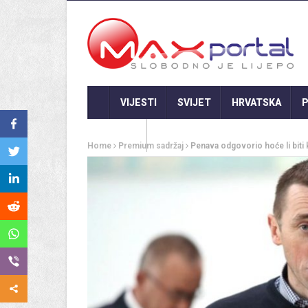
VIJESTI
SVIJET
HRVATSKA
P
GASTRO
Home
Premium sadržaj
Penava odgovorio hoće li bit