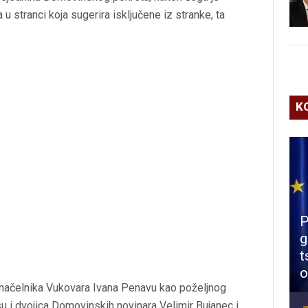
 u stranci koja sugerira isključene iz stranke, ta
K
P
g
t
o
načelnika Vukovara Ivana Penavu kao poželjnog
su i dvojica Domovinskih novinara Velimir Bujanec i