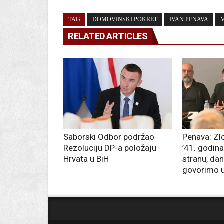
TAG
DOMOVINSKI POKRET
IVAN PENAVA
RELATED ARTICLES
Saborski Odbor podržao
Penava: Zl
Rezoluciju DP-a položaju
’41. godin
Hrvata u BiH
stranu, da
govorimo 