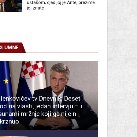
ustašom, djed joj je Ante, prezime
joj znate
OLUMNE
lenkovićev tv Dnevnik: Deset
odina vlasti, jedan intervju – i
sunami mržnje koji ga nije ni
krznuo