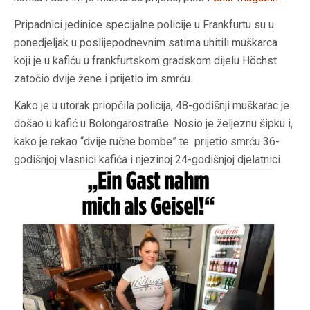
Pripadnici jedinice specijalne policije u Frankfurtu su u
ponedjeljak u poslijepodnevnim satima uhitili muškarca
koji je u kafiću u frankfurtskom gradskom dijelu Höchst
zatočio dvije žene i prijetio im smrću.
Kako je u utorak priopćila policija, 48-godišnji muškarac je
došao u kafić u Bolongarostraße. Nosio je željeznu šipku i,
kako je rekao “dvije ručne bombe” te prijetio smrću 36-
godišnjoj vlasnici kafića i njezinoj 24-godišnjoj djelatnici.