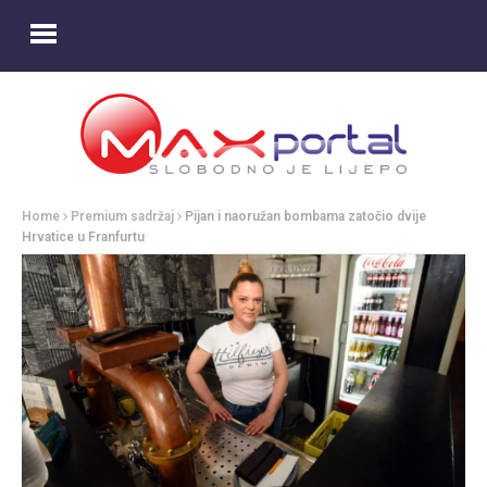
Home
Premium sadržaj
Pijan i naoružan bombama zatočio dvije
Hrvatice u Franfurtu