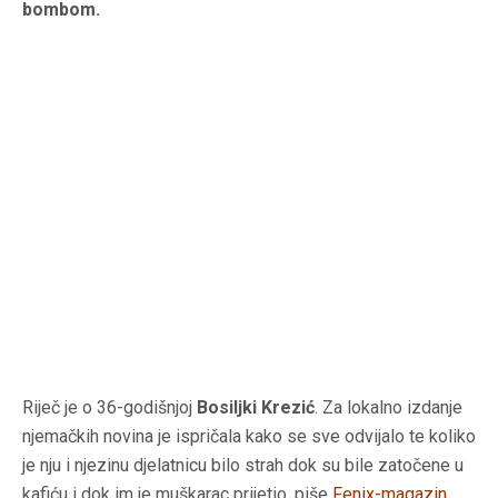
bombom.
Riječ je o 36-godišnjoj
Bosiljki Krezić
. Za lokalno izdanje
njemačkih novina je ispričala kako se sve odvijalo te koliko
je nju i njezinu djelatnicu bilo strah dok su bile zatočene u
kafiću i dok im je muškarac prijetio, piše
Fenix-magazin