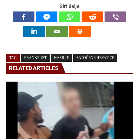
Širi dalje
TAG
FRANKFURT
NASILJE
ZATOČENE HRVATICE
RELATED ARTICLES