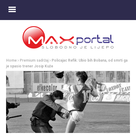
Home
Premium sadržaj
Policajac Refik: Ubio bih Bobana, od smrti ga
je spasio trener Josip Kuže