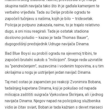
skupina naših navijača tako što ih je gađala kamenjem te
verbalno vrijeđala. Tada su Delije probile ogradu te
započeli tučnjavu s našima, kojih je bilo – tridesetak.
Policija je potpuno zakazala, naime, to je trajalo relativno
dugo, a oni nisu reagirali. Tada je ostatak stadiona
doslovno poludio – kazao je tada Thomas Bauer”,
dugogodišnji predsjednik Udruge navijača Dinama.
Bad Blue Boysi su probili ogradu na sjevernoj tribini, te
započeli brutalni sukob s “milicijom”. Snage reda uzvratile
su “pendrečenjem”, suzavcima i vodenim topovima, a u tim
okršajima u nogu je ustrijeljen jedan navijač Dinama.
Taj meč ostao je zapamćen po reakciji Zvonimira Bobana,
tadašnjeg kapetana Dinama, koji je pokušao od napada
milicajca zaštititi suigrača Vjekoslava Škrinjara, ali i jednog
navijača Dinama. Njegov napad na policijskog službenika
vidio je čitav svijet, Boban je tada kažnjen s devet mjeseci