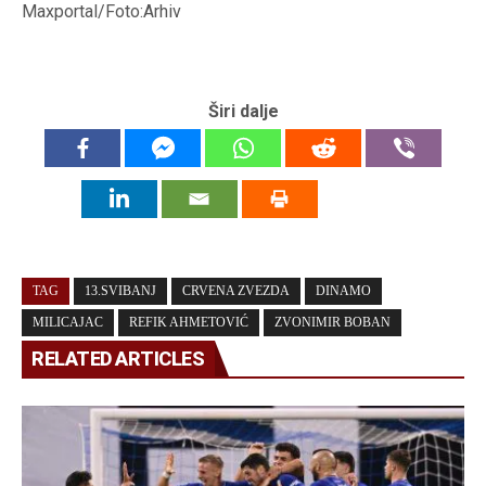
Maxportal/Foto:Arhiv
Širi dalje
TAG
13.SVIBANJ
CRVENA ZVEZDA
DINAMO
MILICAJAC
REFIK AHMETOVIĆ
ZVONIMIR BOBAN
RELATED ARTICLES