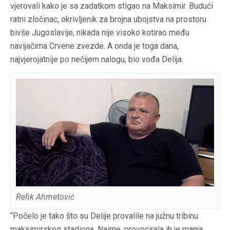
vjerovali kako je sa zadatkom stigao na Maksimir. Budući
ratni zločinac, okrivljenik za brojna ubojstva na prostoru
bivše Jugoslavije, nikada nije visoko kotirao među
navijačima Crvene zvezde. A onda je toga dana,
najvjerojatnije po nečijem nalogu, bio vođa Delija.
Refik Ahmetović
“Počelo je tako što su Delije provalile na južnu tribinu
maksimirskog stadiona. Naime, provocirala ih je manja