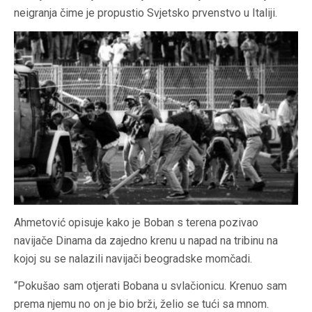
neigranja čime je propustio Svjetsko prvenstvo u Italiji.
Ahmetović opisuje kako je Boban s terena pozivao
navijače Dinama da zajedno krenu u napad na tribinu na
kojoj su se nalazili navijači beogradske momčadi.
“Pokušao sam otjerati Bobana u svlačionicu. Krenuo sam
prema njemu no on je bio brži, želio se tući sa mnom.