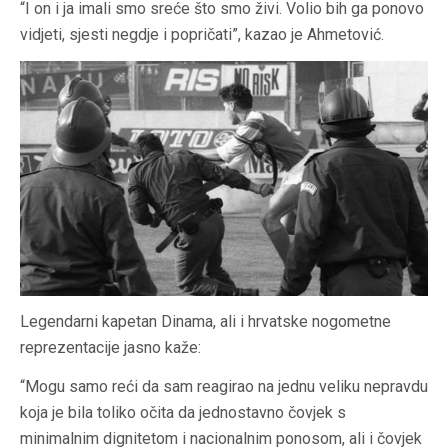
“I on i ja imali smo sreće što smo živi. Volio bih ga ponovo
vidjeti, sjesti negdje i popričati”, kazao je Ahmetović.
Legendarni kapetan Dinama, ali i hrvatske nogometne
reprezentacije jasno kaže:
“Mogu samo reći da sam reagirao na jednu veliku nepravdu
koja je bila toliko očita da jednostavno čovjek s
minimalnim dignitetom i nacionalnim ponosom, ali i čovjek