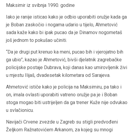
Maksimir iz svibnja 1990. godine
Iako je ranije isticao kako je odbio uporabiti oružje kada ga
je Boban zaskočio i nogama udario u tijelo, Ahmetović
sada kaže kako bi ipak pucao da je Dinamov nogometaš
još jednom to pokušao učiniti.
“Da je drugi put krenuo ka meni, pucao bih i vjerojatno bih
ga ubio”, kazao je Ahmetović, bivši djelatnik zagrebačke
policijske postaje Dubrava, koji danas kao umirovljenik živi
u mjestu Ilijaš, dvadesetak kilometara od Sarajeva.
Ahmetović ističe kako je policija na Maksimiru, pa tako i
on, imala ovlasti uporabiti vatreno oružje pa je i Boban
stoga mogao biti ustrijeljen da ga trener Kuže nije odvukao
u svlačionicu.
Navijači Crvene zvezde u Zagreb su stigli predvođeni
Željkom Ražnatovićem Arkanom, za kojeg su mnogi