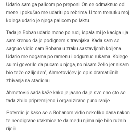
Udario sam ga palicom po preponi. On se odmaknuo od
mene i pokušao me udariti po rebrima. U tom trenutku moj
kolega udario je njega palicom po laktu.
Tada je Boban udario mene po ruci, ispala mi je kaciga i ja
sam krenuo da je podignem s travnjaka. Kada sam se
sagnuo vidio sam Bobana u zraku sastavljenih koljena.
Udario me nogama po ramenu i
odgurnuo
rukama. Kolege
su mi govorile da pucam u njega, no nisam želio jer nisam
bio teže ozlijeđen”,
Ahmetovićev
je opis dramatičnih
zbivanja na stadionu.
Ahmetović sada kaže kako je jasno da je sve ono što se
tada zbilo pripremljeno i organizirano puno ranije.
Potvrdio je kako se s Bobanom vidio nekoliko dana nakon
te neodigrane utakmice te da među njima nije bilo ružnih
riječi.