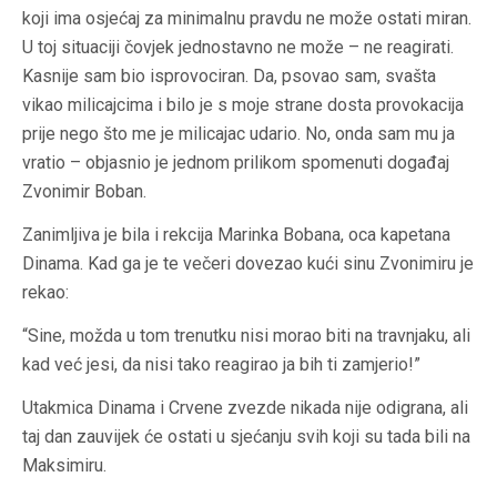
koji ima osjećaj za minimalnu pravdu ne može ostati miran.
U toj situaciji čovjek jednostavno ne može – ne reagirati.
Kasnije sam bio isprovociran. Da, psovao sam, svašta
vikao milicajcima i bilo je s moje strane dosta provokacija
prije nego što me je milicajac udario. No, onda sam mu ja
vratio – objasnio je jednom prilikom spomenuti događaj
Zvonimir Boban.
Zanimljiva je bila i rekcija Marinka Bobana, oca kapetana
Dinama. Kad ga je te večeri dovezao kući sinu Zvonimiru je
rekao:
“Sine, možda u tom trenutku nisi morao biti na travnjaku, ali
kad već jesi, da nisi tako reagirao ja bih ti zamjerio!”
Utakmica Dinama i Crvene zvezde nikada nije odigrana, ali
taj dan zauvijek će ostati u sjećanju svih koji su tada bili na
Maksimiru.