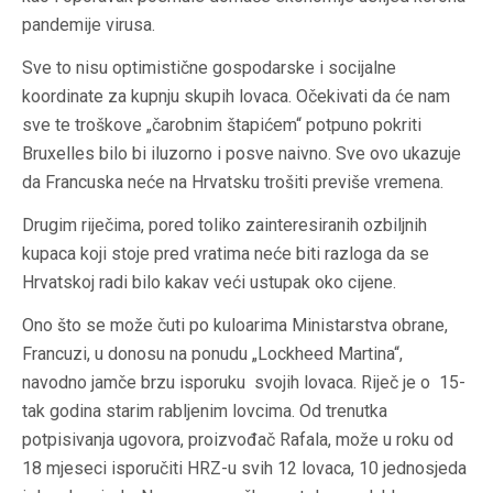
pandemije virusa.
Sve to nisu optimistične gospodarske i socijalne
koordinate za kupnju skupih lovaca. Očekivati da će nam
sve te troškove „čarobnim štapićem“ potpuno pokriti
Bruxelles bilo bi iluzorno i posve naivno. Sve ovo ukazuje
da Francuska neće na Hrvatsku trošiti previše vremena.
Drugim riječima, pored toliko zainteresiranih ozbiljnih
kupaca koji stoje pred vratima neće biti razloga da se
Hrvatskoj radi bilo kakav veći ustupak oko cijene.
Ono što se može čuti po kuloarima Ministarstva obrane,
Francuzi, u donosu na ponudu „Lockheed Martina“,
navodno jamče brzu isporuku svojih lovaca. Riječ je o 15-
tak godina starim rabljenim lovcima. Od trenutka
potpisivanja ugovora, proizvođač Rafala, može u roku od
18 mjeseci isporučiti HRZ-u svih 12 lovaca, 10 jednosjeda