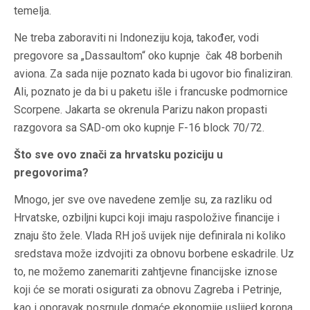
temelja.
Ne treba zaboraviti ni Indoneziju koja, također, vodi
pregovore sa „Dassaultom“ oko kupnje čak 48 borbenih
aviona. Za sada nije poznato kada bi ugovor bio finaliziran.
Ali, poznato je da bi u paketu išle i francuske podmornice
Scorpene. Jakarta se okrenula Parizu nakon propasti
razgovora sa SAD-om oko kupnje F-16 block 70/72.
Što sve ovo znači za hrvatsku poziciju u
pregovorima?
Mnogo, jer sve ove navedene zemlje su, za razliku od
Hrvatske, ozbiljni kupci koji imaju raspoložive financije i
znaju što žele. Vlada RH još uvijek nije definirala ni koliko
sredstava može izdvojiti za obnovu borbene eskadrile. Uz
to, ne možemo zanemariti zahtjevne financijske iznose
koji će se morati osigurati za obnovu Zagreba i Petrinje,
kao i oporavak posrnule domaće ekonomije uslijed korona