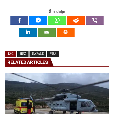
Širi dalje
TAG
HRZ
RAFALE
VBA
RELATED ARTICLES