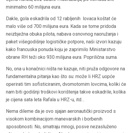
minimalno 60 milijuna eura.
Dakle, gola eskadrila od 12 rabljenih lovaca koštat će
malo više od 700 milijuna eura. Kada se tome pridoda
neizbježna obuka pilota, nabava osnovnog naoružanja i
paket višegodišnje logističke potpore, naši izvori kazuju
kako francuska ponuda koju je zaprimilo Ministarstvo
obrane RH teži oko 930 milijuna eura. Poprilična suma.
No, ona u konačnici ništa ne kazuje, niti pruža odgovore na
fundamentalna pitanja kao što su: može li HRZ uopće
operirati tim sofisticiranim, dvomotornim lovcima, koliki će
nam biti godišnji troškovi korištenja takve eskadrile, kolika
je cijena sata leta Rafala u HRZ-u, itd…
Nema dileme da je ovo sjajan aeronautički proizvod s
visokom kombinacijom manevarskih i borbenih
sposobnosti. No, smatraju mnogi, posve nezasluženo