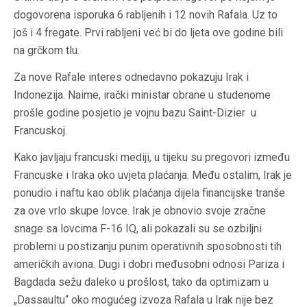
dogovorena isporuka 6 rabljenih i 12 novih Rafala. Uz to
još i 4 fregate. Prvi rabljeni već bi do ljeta ove godine bili
na grčkom tlu.
Za nove Rafale interes odnedavno pokazuju Irak i
Indonezija. Naime, irački ministar obrane u studenome
prošle godine posjetio je vojnu bazu Saint-Dizier u
Francuskoj.
Kako javljaju francuski mediji, u tijeku su pregovori između
Francuske i Iraka oko uvjeta plaćanja. Među ostalim, Irak je
ponudio i naftu kao oblik plaćanja dijela financijske tranše
za ove vrlo skupe lovce. Irak je obnovio svoje zračne
snage sa lovcima F-16 IQ, ali pokazali su se ozbiljni
problemi u postizanju punim operativnih sposobnosti tih
američkih aviona. Dugi i dobri međusobni odnosi Pariza i
Bagdada sežu daleko u prošlost, tako da optimizam u
„Dassaultu“ oko mogućeg izvoza Rafala u Irak nije bez