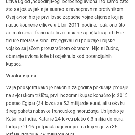
uživa ugled „nedodirljivog“ borbenog aviona i to samo zato
što se još uvijek nije susreo s ravnopravnim protivnikom.
Ovaj avion bio je prvi lovac zapadne vojne alijanse koji je
napao kopnene ciljeve u Libiji 2011. godine. Ipak, ono što
se malo zna, francuski lovci nisu se spuštali ispod dvije
tisuće metara visine. Izbjegavali su položaje libijske
vojske sa jačom protuzračnom obranom. Nije ni čudno,
obaranje aviona loše bi odjeknulo kod potencijalnih
kupaca.
Visoka cijena
Valja podsjetiti kako je nakon niza godina pokušaja prodaje
na svjetskom tržištu, prvi inozemni kupac konačno je 2015.
postao Egipat (24 lovca za 5,2 milijarde eura), ali u okviru
šireg paketa nabavke francuskog naoružanja. Uslijedio je
Katar, pa Indija. Katar je 24 lovca platio 6,3 milijarde eura.
Indija je 2016. potpisala ugovor prema kojem je za 36
Rafala izdvojila 7,8 milijarda eura.