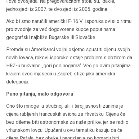
i dva dvosjeda. Na pregovaračkom stolu su, dakle,
jednosjedi iz 2007. te dvosjedi iz 2005. godine.
Ako bi smo naručili američki F-16 V isporuka ovisi o ritmu
proizvodnje za već dogovorene kupce poput nama
geografski najbliže Bugarske ili Slovačke.
Premda su Amerikanci voljni osjetno spustiti cijenu svojih
novih lovaca, rokovi isporuke ostaje problem s obzirom da
HRZ-u bukvalno „gori pod nogama“. Već po ovim pitanjima
krajem ovog mjeseca u Zagreb stiže jaka američka
delegacija.
Puno pitanja, malo odgovora
Ono što mnoge u stručnoj, ali i široj javnosti zanima je
cijena rabljenih francuskih aviona za Hrvatsku. Cijena će
bez dileme biti astronomska za naše prilike, jer se radi o
vrhunskom lovcu. Upućeni u ovu tematiku kazuju da će
cijena Rafala, bez obuke i naoružanja, po komadu biti