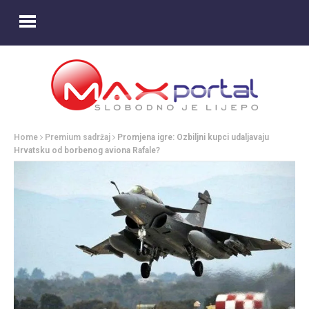
Home
Premium sadržaj
Promjena igre: Ozbiljni kupci udaljavaju
Hrvatsku od borbenog aviona Rafale?