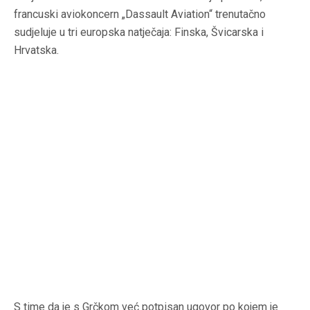
francuski aviokoncern „Dassault Aviation“ trenutačno
sudjeluje u tri europska natječaja: Finska, Švicarska i
Hrvatska.
S time da je s Grčkom već potpisan ugovor po kojem je