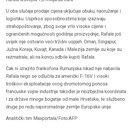
U oba slučaja prodaje cijena uključuje obuku, naoružanje i
logistiku. Usprkos sposobnostima koje izazivaju
strahopoštovanje, zbog svoje vrlo visoke cijene i
ograničenih mogućnosti godišnje proizvodnje, Rafale još
uvijek nije ostvario veći tržišni uspjeh. Oman, Singapur,
Južna Koreja, Kuvajt, Kanada i Malezija zemlje su koje su
razmatrale, ali na koncu odbile kupiti Rafala.
Čak ni izrazito frankofona Rumunjska nikad nije nabavila
Rafala nego se odlučila za američki F-16V. I visoki
troškovi eksploatacije ovog dvomotornog ponosa
francuske vojne industrije također je neizbježna koordinata
i za države mnoge bogatije od male Hrvatske, te službeno
druge po redu najsiromašnije zemlje Europske unije.
Analitički tim Maxportala
/Foto:AFP