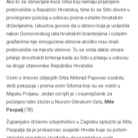
Ako bi se obnavljale kuće Srba koji nemaju prijavljeno
prebivalište u Republici Hrvatskoj, time bi se Srbi doveli u
privilegirani položaj u odnosu prema ostalim hrvatskim
državljanima. Iskustva govore da u obnovi koja je usljedila
nakon Domovinskog rata hrvatskim braniteljima i ostalim
građanima nije omogućena obnova ukoliko nisu imali
prebivalište na mjestu obnove. Tu se onda dakle otvara
pitanje dvostrukih kriterija kada su Srbi u pitanju u odnosu
na druge stanovnike Republike Hrvatske.
Osim o imovini izbjeglih Srba Milorad Pupovac osobitu
skrb pokazuje i prema onim Srbima koji su se vratili u
Majsku Poljanu. Jedan od njih je i osumnjičenik za
počinjeni ratni zločin u Novom Glinskom Selu,
Mile
Paspalj
(78).
Županijsko državno odvjetništvo u Zagrebu optužilo je Milu
Paspalja da je prokazivao susjede Hrvate koje su potom
strijeljali pripadnici Izviđačko-diverzantskog voda