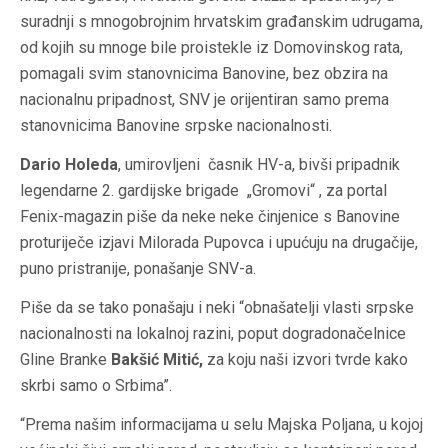
suradnji s mnogobrojnim hrvatskim građanskim udrugama,
od kojih su mnoge bile proistekle iz Domovinskog rata,
pomagali svim stanovnicima Banovine, bez obzira na
nacionalnu pripadnost, SNV je orijentiran samo prema
stanovnicima Banovine srpske nacionalnosti.
Dario Holeda
, umirovljeni časnik HV-a, bivši pripadnik
legendarne 2. gardijske brigade „Gromovi“ , za portal
Fenix-magazin piše da neke neke činjenice s Banovine
proturiječe izjavi Milorada Pupovca i upućuju na drugačije,
puno pristranije, ponašanje SNV-a.
Piše da se tako ponašaju i neki “obnašatelji vlasti srpske
nacionalnosti na lokalnoj razini, poput dogradonačelnice
Gline Branke
Bakšić Mitić,
za koju naši izvori tvrde kako
skrbi samo o Srbima”.
“Prema našim informacijama u selu Majska Poljana, u kojoj