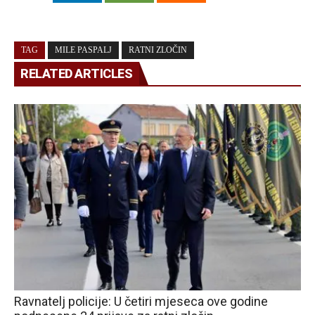
TAG
MILE PASPALJ
RATNI ZLOČIN
RELATED ARTICLES
Ravnatelj policije: U četiri mjeseca ove godine