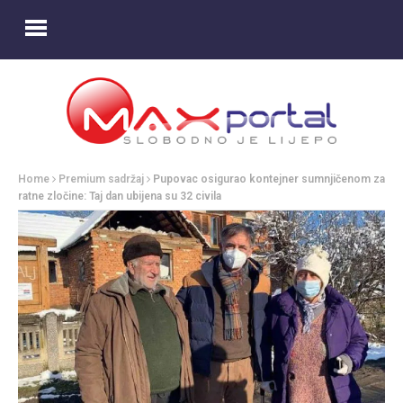
Home
Premium sadržaj
Pupovac osigurao kontejner sumnjičenom za
ratne zločine: Taj dan ubijena su 32 civila