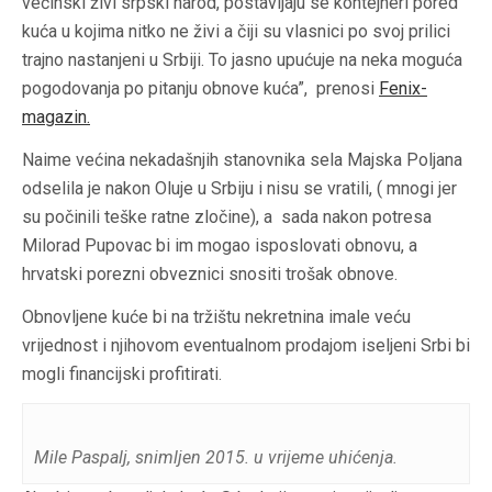
većinski živi srpski narod, postavljaju se kontejneri pored
kuća u kojima nitko ne živi a čiji su vlasnici po svoj prilici
trajno nastanjeni u Srbiji. To jasno upućuje na neka moguća
pogodovanja po pitanju obnove kuća”, prenosi
Fenix-
magazin.
Naime većina nekadašnjih stanovnika sela Majska Poljana
odselila je nakon Oluje u Srbiju i nisu se vratili, ( mnogi jer
su počinili teške ratne zločine), a sada nakon potresa
Milorad Pupovac bi im mogao isposlovati obnovu, a
hrvatski porezni obveznici snositi trošak obnove.
Obnovljene kuće bi na tržištu nekretnina imale veću
vrijednost i njihovom eventualnom prodajom iseljeni Srbi bi
mogli financijski profitirati.
Mile Paspalj, snimljen 2015. u vrijeme uhićenja.