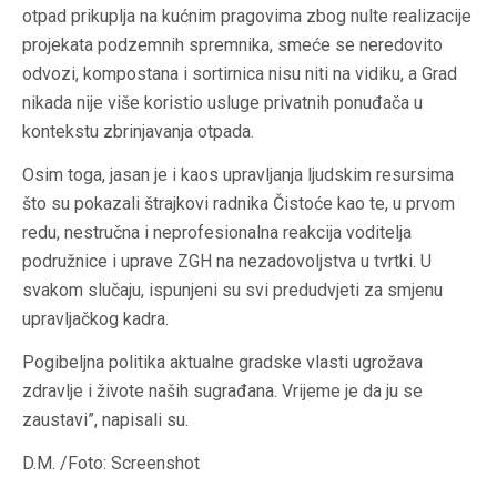
otpad prikuplja na kućnim pragovima zbog nulte realizacije
projekata podzemnih spremnika, smeće se neredovito
odvozi, kompostana i sortirnica nisu niti na vidiku, a Grad
nikada nije više koristio usluge privatnih ponuđača u
kontekstu zbrinjavanja otpada.
Osim toga, jasan je i kaos upravljanja ljudskim resursima
što su pokazali štrajkovi radnika Čistoće kao te, u prvom
redu, nestručna i neprofesionalna reakcija voditelja
podružnice i uprave ZGH na nezadovoljstva u tvrtki. U
svakom slučaju, ispunjeni su svi predudvjeti za smjenu
upravljačkog kadra.
Pogibeljna politika aktualne gradske vlasti ugrožava
zdravlje i živote naših sugrađana. Vrijeme je da ju se
zaustavi”, napisali su.
D.M. /Foto: Screenshot