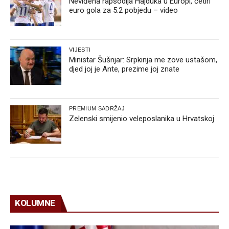
Neviđena rapsodija Hajduka u Europi, četiri
euro gola za 5:2 pobjedu – video
VIJESTI
Ministar Šušnjar: Srpkinja me zove ustašom,
djed joj je Ante, prezime joj znate
PREMIUM SADRŽAJ
Zelenski smijenio veleposlanika u Hrvatskoj
KOLUMNE