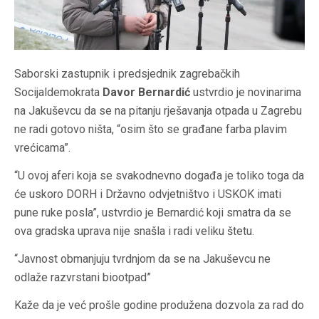
Saborski zastupnik i predsjednik zagrebačkih
Socijaldemokrata
Davor Bernardić
ustvrdio je novinarima
na Jakuševcu da se na pitanju rješavanja otpada u Zagrebu
ne radi gotovo ništa, “osim što se građane farba plavim
vrećicama”.
“U ovoj aferi koja se svakodnevno događa je toliko toga da
će uskoro DORH i Državno odvjetništvo i USKOK imati
pune ruke posla”, ustvrdio je Bernardić koji smatra da se
ova gradska uprava nije snašla i radi veliku štetu.
“Javnost obmanjuju tvrdnjom da se na Jakuševcu ne
odlaže razvrstani biootpad”
Kaže da je već prošle godine produžena dozvola za rad do