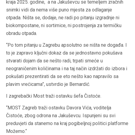
kraja 2025. godine, a na Jakuševcu se temeljem zračnih
snimki vidi da nema više puno mjesta za odlaganje
otpada. Ništa se, dodaje, ne radi po pitanju izgradnje ni
biokompostane, ni sortirnice, ni postrojenja za termičku
obradu otpada.
“Po tom pitanju u Zagrebu apsolutno se ništa ne događa. I
to je zapravo ključni dokaz da se jednostavno pokušava
stvarati dojam da se nešto radi, trpati smeće u
neograničenim količinama i na taj način izdržati do izbora i
pokušati prezentirati da se eto nešto kao napravilo sa
plavim vrećicama”, ustvrdio je Bernardić.
I zagrebački Most traži ostavku šefa Čistoće.
“MOST Zagreb traži ostavku Davora Vića, voditelja
Čistoće, zbog odrona na Jakuševcu. Ispunjeni su svi
preduvjeti da stanemo na kraj pogibeljnoj politici platforme
Možemo.“