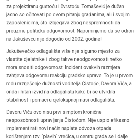
za projektiranu gustoću i čvrstoću. Tomašević je dužan
jasno se očitovati po ovom pitanju građanima, ali i svojim
zaposlenicima, što izbjegava zbog nespremnosti da
preuzme političku odgovornost. Napominjemo da se odron
na Jakuševcu nije dogodio od 2002. godine!
Jakuševečko odlagalište više nije sigurno mjesto za
vlastite djelatnike i zbog takve neodgovornosti netko
mora snositi odgovornost. Incident ovakvih razmjera
zahtjeva odgovornu reakciju gradske uprave. To je u prvom
redu razrješenje dužnosti voditelja Čistoće, Davora Vića, a
onda i hitan izvid na odlagalištu kako bi se utvrdila
stabilnost i pomaci u cjelokupnoj masi odlagališta.
Davoru Viću ovo nisu prvi simptom kronične
nesposobnosti upravljanja Čistoćom. Nije uspio efikasno
implementirati novi način naplate odvoza otpada
korištenjem tzv. “plavih“ vrećica, u centru grada se i dalje