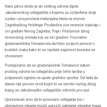
Rano jutros došlo je do velikog odrona dijela
Jakuševečkog odlagališta u kojemu su ozlijeđene dvije
osobe i prouzročena materijalna šteta na imovini
Zagrebačkog Holdinga. Posljedice ove nesreće osjećaju i
svi građani Novog Zagreba, Trnja i Peščenice zbog
nesnosnog smrada koji se širi gradom. Pozivamo
gradonačelnika Tomaševića da hitno izvijesti javnost o
kvaliteti zraka kako bi se ispitala sigurnost boravka na
otvorenom.
Podsjećamo da se gradonačelnik Tomašević nakon
prošlog odrona na odlagalištu prije četiri tjedna u
potpunosti oglušio na upute gradske oporbe. Od tada do
danas nije proveo izvid kojim bi se utvrdio razlog zbog
kojeg se Jakuševačko odlagalište odronilo prvi put.
Upozoravali smo da bi povećano odlaganje bio i
glomaznog otpada moglo ugroziti sabijanje otpadne mase