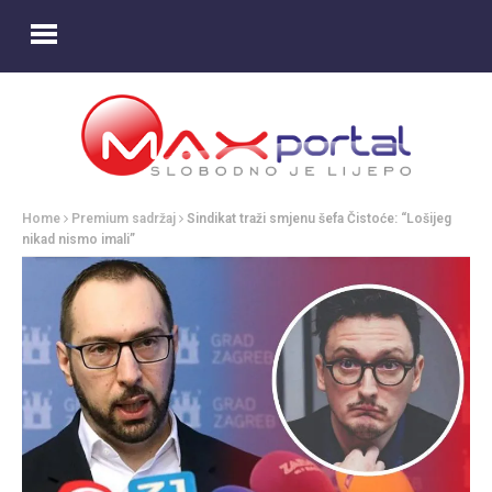
Home
Premium sadržaj
Sindikat traži smjenu šefa Čistoće: “Lošijeg
nikad nismo imali”