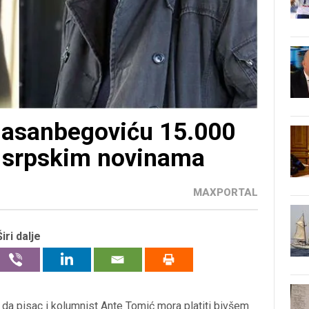
 Hasanbegoviću 15.000
u srpskim novinama
MAXPORTAL
Širi dalje
da pisac i kolumnist Ante Tomić mora platiti bivšem