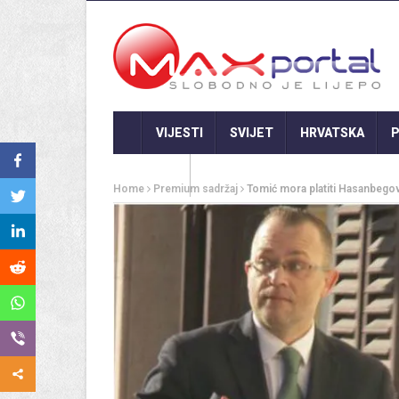
VIJESTI
SVIJET
HRVATSKA
P
GASTRO
Home
Premium sadržaj
Tomić mora platiti Hasanbegov