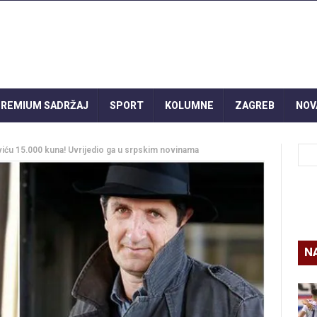
REMIUM SADRŽAJ
SPORT
KOLUMNE
ZAGREB
NOV
iću 15.000 kuna! Uvrijedio ga u srpskim novinama
N