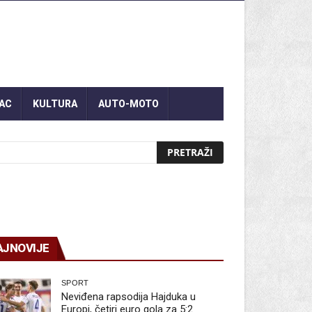
AC
KULTURA
AUTO-MOTO
AJNOVIJE
SPORT
Neviđena rapsodija Hajduka u
Europi, četiri euro gola za 5:2