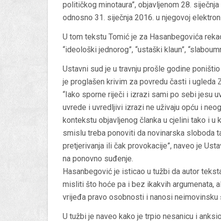
političkog minotaura”, objavljenom 28. siječn
odnosno 31. siječnja 2016. u njegovoj elektroni
U tom tekstu Tomić je za Hasanbegovića rekao d
“ideološki jednorog”, “ustaški klaun”, “slaboum
Ustavni sud je u travnju prošle godine poništ
je proglašen krivim za povredu časti i ugleda
“Iako sporne riječi i izrazi sami po sebi jesu
uvrede i uvredljivi izrazi ne uživaju opću i neo
kontekstu objavljenog članka u cjelini tako i u 
smislu treba ponoviti da novinarska sloboda 
pretjerivanja ili čak provokacije”, naveo je Ust
na ponovno suđenje.
Hasanbegović je isticao u tužbi da autor teks
misliti što hoće pa i bez ikakvih argumenata, al
vrijeđa pravo osobnosti i nanosi neimovinsku 
U tužbi je naveo kako je trpio nesanicu i anksio