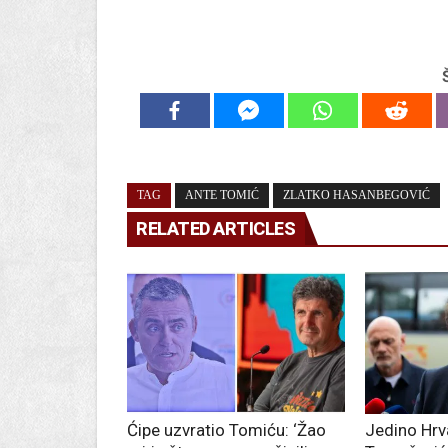
TAG
ANTE TOMIĆ
ZLATKO HASANBEGOVIĆ
RELATED ARTICLES
Ćipe uzvratio Tomiću: ‘Žao
Jedino Hrv