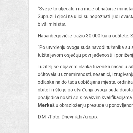
“Sve je to utjecalo i na moje obnašanje ministar
Supruzi i djeci na ulici su nepoznati ljudi svašt
bivši ministar.
Hasanbegović je tražio 30.000 kuna odštete. 
“Po utvrđenju ovoga suda navodi tuženika su su 
tužiteljevom osjećaju povrijeđenosti i poniže
Tužitelj se objavom članka tuženika našao u situ
očitovala u uznemirenosti, nesanici, izrugivanj
odlaske na do tada uobičajena mjesta, ordinirana
obitelji i što je po utvrđenju ovoga suda doista
posljedica nositi se s ovakvim kvalifikacijama
Merkaš
u obrazloženju presude u ponovljeno
D.M. /Foto: Dnevnik.hr/cropix