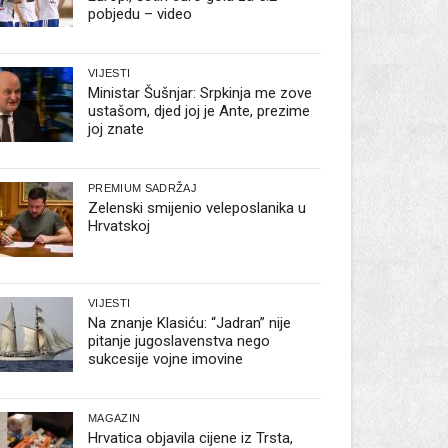
pobjedu – video
VIJESTI
Ministar Šušnjar: Srpkinja me zove
ustašom, djed joj je Ante, prezime
joj znate
PREMIUM SADRŽAJ
Zelenski smijenio veleposlanika u
Hrvatskoj
VIJESTI
Na znanje Klasiću: “Jadran” nije
pitanje jugoslavenstva nego
sukcesije vojne imovine
MAGAZIN
Hrvatica objavila cijene iz Trsta,