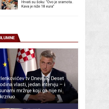
Hrvati su šoku: “Ovo je sramota.
Kava je niže 18 eura”
OLUMNE
lenkovićev tv Dnevnik: Deset
odina vlasti, jedan intervju – i
sunami mržnje koji ga nije ni
krznuo