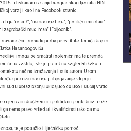
ja 2016. u tiskanom izdanju beogradskog tjednika NIN
čkoj verziji, kao i na Facebook stranici.
a je “retard”, “nemoguće biće”, “politički minotaur”,
ni zagrebački musliman” i “bijednik”.
io pravomoćnu presudu protiv pisca Ante Tomića kojom
 Zlatka Hasanbegovića.
 uvredljivi i mogu se smatrati polemičnima te premda
graničenu zaštitu, iste je potrebno sagledati kako u
kontekstu načina izražavanja i stila autora. U tom
također pokriva moguće pribjegavanje stupnju
avni sud u obrazloženju ukidajuće odluke i slučaj vratio
ta o njegovim društvenim i političkim pogledima može
i ga nema pravo vrijeđati i kvalificirati tako da mu
štetu.
znost, te je potražio i liječničku pomoć.