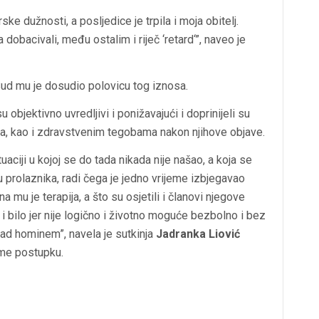
ske dužnosti, a posljedice je trpila i moja obitelj.
a dobacivali, među ostalim i riječ ‘retard‘”, naveo je
Sud mu je dosudio polovicu tog iznosa.
objektivno uvredljivi i ponižavajući i doprinijeli su
nja, kao i zdravstvenim tegobama nakon njihove objave.
aciji u kojoj se do tada nikada nije našao, a koja se
u prolaznika, radi čega je jedno vrijeme izbjegavao
 mu je terapija, a što su osjetili i članovi njegove
 i bilo jer nije logično i životno moguće bezbolno i bez
 ad hominem”, navela je sutkinja
Jadranka Liović
me postupku.