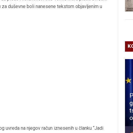
u za duševne boli nanesene tekstom objavljenim u
K
P
g
t
o
g uvreda na njegov račun iznesenih u članku “Jadi