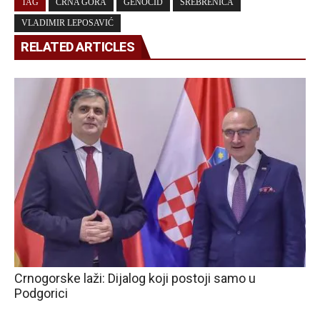
TAG
CRNA GORA
GENOCID
SREBRENICA
VLADIMIR LEPOSAVIĆ
RELATED ARTICLES
Crnogorske laži: Dijalog koji postoji samo u
Podgorici