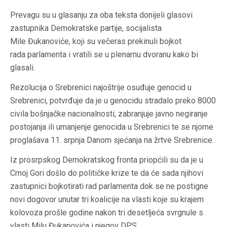
Prevagu su u glasanju za oba teksta donijeli glasovi
zastupnika Demokratske partije, socijalista
Mile Đukanoviće, koji su večeras prekinuli bojkot
rada parlamenta i vratili se u plenarnu dvoranu kako bi
glasali.
Rezolucija o Srebrenici najoštrije osuđuje genocid u
Srebrenici, potvrđuje da je u genocidu stradalo preko 8000
civila bošnjačke nacionalnosti, zabranjuje javno negiranje
postojanja ili umanjenje genocida u Srebrenici te se njome
proglašava 11. srpnja Danom sjećanja na žrtve Srebrenice.
Iz prosrpskog Demokratskog fronta priopćili su da je u
Crnoj Gori došlo do političke krize te da će sada njihovi
zastupnici bojkotirati rad parlamenta dok se ne postigne
novi dogovor unutar tri koalicije na vlasti koje su krajem
kolovoza prošle godine nakon tri desetljeća svrgnule s
vlasti Milu Đukanovića i njegov DPS.