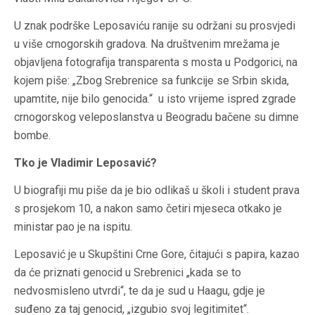
U znak podrške Leposaviću ranije su održani su prosvjedi
u više crnogorskih gradova. Na društvenim mrežama je
objavljena fotografija transparenta s mosta u Podgorici, na
kojem piše: „Zbog Srebrenice sa funkcije se Srbin skida,
upamtite, nije bilo genocida.“ u isto vrijeme ispred zgrade
crnogorskog veleposlanstva u Beogradu bačene su dimne
bombe.
Tko je Vladimir Leposavić?
U biografiji mu piše da je bio odlikaš u školi i student prava
s prosjekom 10, a nakon samo četiri mjeseca otkako je
ministar pao je na ispitu.
Leposavić je u Skupštini Crne Gore, čitajući s papira, kazao
da će priznati genocid u Srebrenici „kada se to
nedvosmisleno utvrdi“, te da je sud u Haagu, gdje je
suđeno za taj genocid, „izgubio svoj legitimitet“.