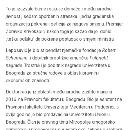
To je izazvalo burne reakcije domaće i međunarodne
javnosti, sedam oporbenih stranaka i jedna građanska
organizacija pokrenuli peticiju za njegovu smjenu. Premijer
Zdravko Krivokapić nakon toga je kazao da je donio
„tešku odluku“ da pokrene postupak o smjeni ministra.
Leposavić je bio stipendist njemačke fondacije
Robert
Schumann
i dobitnik prestižne američke
Fulbright
nagrade
. Trostruki je dobitnik nagrade Univerziteta u
Beogradu za stručne radove u oblasti pravnih i
ekonomskih znanosti.
Doktorirao je iz oblasti međunarodne zaštite manjina
2016. na Pravnom fakultetu u Beogradu. Bio je asistent na
Pravnom fakultetu Univerziteta Mediteran u Podgorici, a
dvije godine je bio predavač na Univerzitetu Union u
Beogradu. Član je pravnog tima Mitropolije crnogorsko-
primorske u pregovorima s Vladom oko Zakona o slobodi