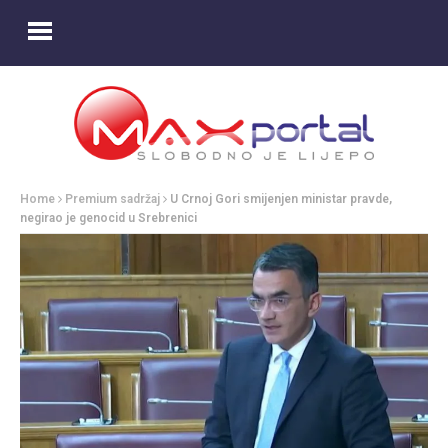
Home
Premium sadržaj
U Crnoj Gori smijenjen ministar pravde,
negirao je genocid u Srebrenici