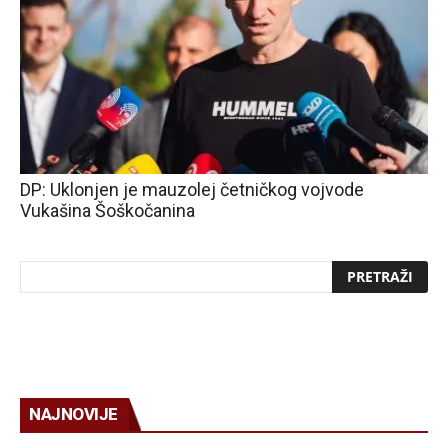
DP: Uklonjen je mauzolej četničkog vojvode
Vukašina Šoškočanina
NAJNOVIJE