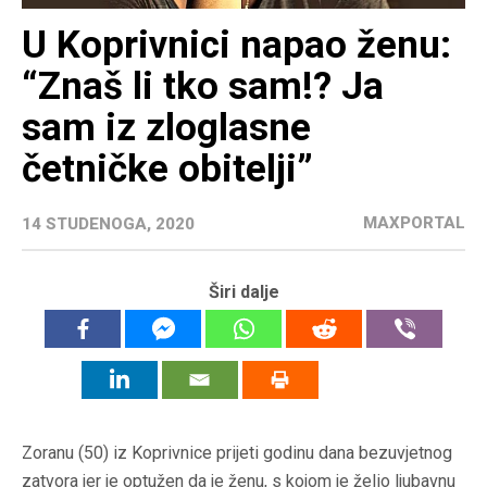
U Koprivnici napao ženu:
“Znaš li tko sam!? Ja
sam iz zloglasne
četničke obitelji”
MAXPORTAL
14 STUDENOGA, 2020
Širi dalje
Zoranu (50) iz Koprivnice prijeti godinu dana bezuvjetnog
zatvora jer je optužen da je ženu, s kojom je želio ljubavnu