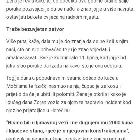
Žena je rekla kako joj od početka ove godine stalno šalje
poruke pozivajući je da se nađu, a znao joj je u više navrata
ostavljati bukete cvijeća na radnom mjestu.
Traže bezuvjetan zatvor
Više puta, kaže, dala mu je do znanja da se ne želi s njim
naći, što on nije prihvaćao te ju je znao vrijeđati i
omalovažavati. Sve je kulminiralo 11. lipnja, kad joj je od
jutra slao poruke da izađu na kavu, što je ona odbijala.
Tog je dana u popodnevnim satima došao do kuće u
Močilama te fizički nasrnuo na nju, čupao je za kosu i
prijetio da će je ubiti ili polomiti. Žena je otkrila i kako je
idućeg dana Zoran vozio za njom te napravio incident kod
njezine prijateljice u Herešinu.
“
Nismo bili u ljubavnoj vezi i ne dugujem mu 2000 kuna
i ključeve stana, riječ je o njegovim konstrukcijama
“,
naglasila je nesretna žena, a pakao kroz koji su prolazili