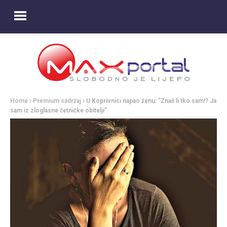
Home
Premium sadržaj
U Koprivnici napao ženu: “Znaš li tko sam!? Ja
sam iz zloglasne četničke obitelji”