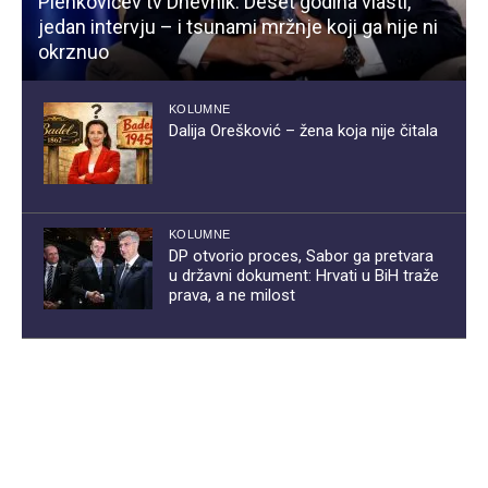
Plenkovićev tv Dnevnik: Deset godina vlasti,
jedan intervju – i tsunami mržnje koji ga nije ni
okrznuo
KOLUMNE
Dalija Orešković – žena koja nije čitala
KOLUMNE
DP otvorio proces, Sabor ga pretvara
u državni dokument: Hrvati u BiH traže
prava, a ne milost