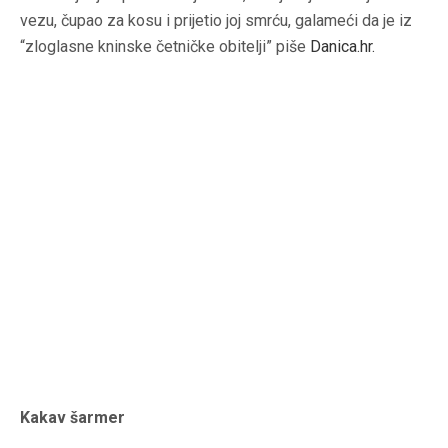
vezu, čupao za kosu i prijetio joj smrću, galameći da je iz
“zloglasne kninske četničke obitelji” piše
Danica.hr
.
Kakav šarmer