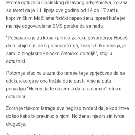
Prema optužnici Općinskog državnog odvjetništva, Zorana
se tereti da je 11. lipnja ove godine od 14 do 17 sati u
koprivničkim Močilama fizički napao ženu ispred kuće jer
mu nije odgovarala na SMS poruke da se nađu.
“Počupao ju je za kosu i primio za ruku govoreći joj: Hoćeš
da te ubijem ili da ti polomim kosti, znaš li ti tko sam ja, ja
sam iz zloglasne kninske četničke obitelji!”, stoji u
optužnici.
Potom je stao na ulazni dio terase te je sprječavao da se
udalji, iako ga je ona tražila da je pusti. Više je puta
ponavljao “Hoćeš da te ubijem ili da te polomim”, stoji u
optužnici.
Zoran je tijekom istrage sve negirao tvrdeći da je kod žrtve
došao kako bi prekinuo s njom. No žena i njezin sin tvrde
drugačije.