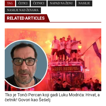
TAG
ČETICI
ČETNICI
NAPAD NA ŽENU
NASILJE
NASILJE NAD ŽENAMA
RELATED ARTICLES
Tko je Tonči Percan koji gadi Luku Modrića: Hrvat, a
četnik! Govori kao Šešelj