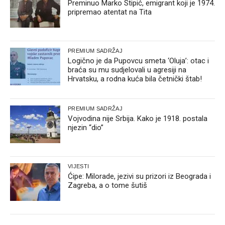
Preminuo Marko Stipić, emigrant koji je 1974.
pripremao atentat na Tita
PREMIUM SADRŽAJ
Logično je da Pupovcu smeta ‘Oluja’: otac i
braća su mu sudjelovali u agresiji na
Hrvatsku, a rodna kuća bila četnički štab!
PREMIUM SADRŽAJ
Vojvodina nije Srbija. Kako je 1918. postala
njezin “dio”
VIJESTI
Ćipe: Milorade, jezivi su prizori iz Beograda i
Zagreba, a o tome šutiš