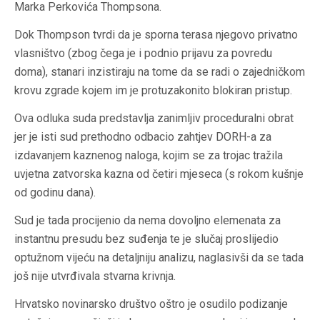
Marka Perkovića Thompsona.
Dok Thompson tvrdi da je sporna terasa njegovo privatno
vlasništvo (zbog čega je i podnio prijavu za povredu
doma), stanari inzistiraju na tome da se radi o zajedničkom
krovu zgrade kojem im je protuzakonito blokiran pristup.
Ova odluka suda predstavlja zanimljiv proceduralni obrat
jer je isti sud prethodno odbacio zahtjev DORH-a za
izdavanjem kaznenog naloga, kojim se za trojac tražila
uvjetna zatvorska kazna od četiri mjeseca (s rokom kušnje
od godinu dana).
Sud je tada procijenio da nema dovoljno elemenata za
instantnu presudu bez suđenja te je slučaj proslijedio
optužnom vijeću na detaljniju analizu, naglasivši da se tada
još nije utvrđivala stvarna krivnja.
Hrvatsko novinarsko društvo oštro je osudilo podizanje