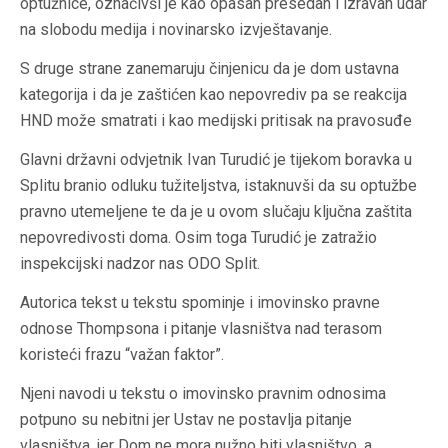
optužnice, označivši je kao opasan presedan i izravan udar
na slobodu medija i novinarsko izvještavanje.
S druge strane zanemaruju činjenicu da je dom ustavna
kategorija i da je zaštićen kao nepovrediv pa se reakcija
HND može smatrati i kao medijski pritisak na pravosuđe
Glavni državni odvjetnik Ivan Turudić je tijekom boravka u
Splitu branio odluku tužiteljstva, istaknuvši da su optužbe
pravno utemeljene te da je u ovom slučaju ključna zaštita
nepovredivosti doma. Osim toga Turudić je zatražio
inspekcijski nadzor nas ODO Split.
Autorica tekst u tekstu spominje i imovinsko pravne
odnose Thompsona i pitanje vlasništva nad terasom
koristeći frazu “važan faktor”.
Njeni navodi u tekstu o imovinsko pravnim odnosima
potpuno su nebitni jer Ustav ne postavlja pitanje
vlasništva, jer Dom ne mora nužno biti vlasništvo, a