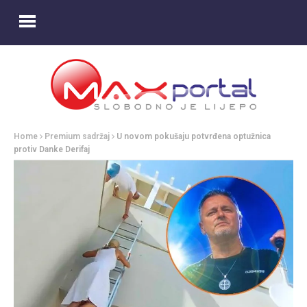
Home
Premium sadržaj
U novom pokušaju potvrđena optužnica
protiv Danke Derifaj