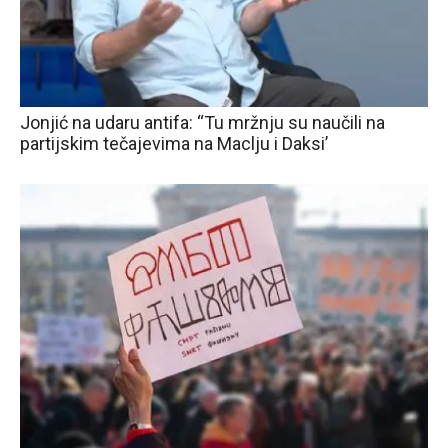
Jonjić na udaru antifa: “Tu mržnju su naučili na
partijskim tečajevima na Maclju i Daksi’