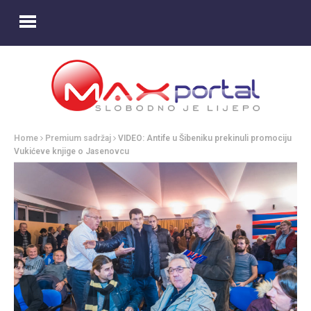
Home
Premium sadržaj
VIDEO: Antife u Šibeniku prekinuli promociju
Vukićeve knjige o Jasenovcu