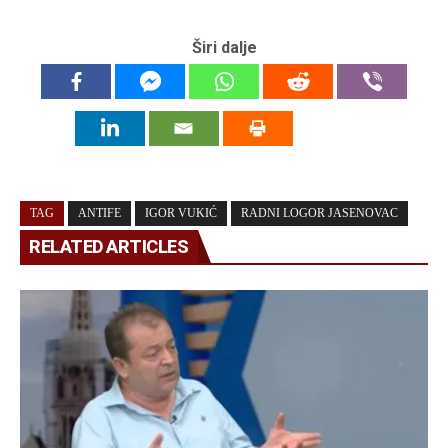
Širi dalje
TAG
ANTIFE
IGOR VUKIĆ
RADNI LOGOR JASENOVAC
RELATED ARTICLES