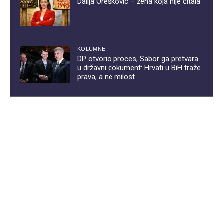
Dalija Orešković – žena koja nije čitala
KOLUMNE
DP otvorio proces, Sabor ga pretvara
u državni dokument: Hrvati u BiH traže
prava, a ne milost