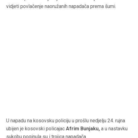
vidjeti povlačenje naoružanih napadača prema šumi.
U napadu na kosovsku policiju u prošlu nedjelju 24. rujna
ubijen je kosovski policajac
Afrim Bunjaku,
a u nastavku
sukobu poginula su i trojica napadača.