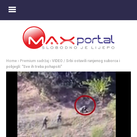
Home
Premium sadržaj
VIDEO / Srbi ostavili ranjenog suborca i
pobjegli: “Sve ih treba pohapsiti”