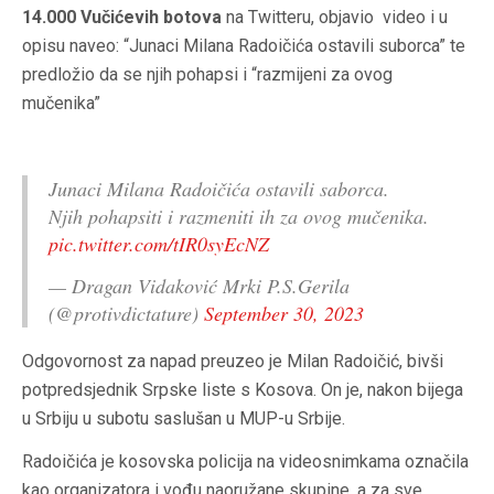
14.000 Vučićevih botova
na Twitteru, objavio video i u
opisu naveo: “Junaci Milana Radoičića ostavili suborca” te
predložio da se njih pohapsi i “razmijeni za ovog
mučenika”
Junaci Milana Radoičića ostavili saborca.
Njih pohapsiti i razmeniti ih za ovog mučenika.
pic.twitter.com/tIR0syEcNZ
— Dragan Vidaković Mrki P.S.Gerila
(@protivdictature)
September 30, 2023
Odgovornost za napad preuzeo je Milan Radoičić, bivši
potpredsjednik Srpske liste s Kosova. On je, nakon bijega
u Srbiju u subotu saslušan u MUP-u Srbije.
Radoičića je kosovska policija na videosnimkama označila
kao organizatora i vođu naoružane skupine, a za sve