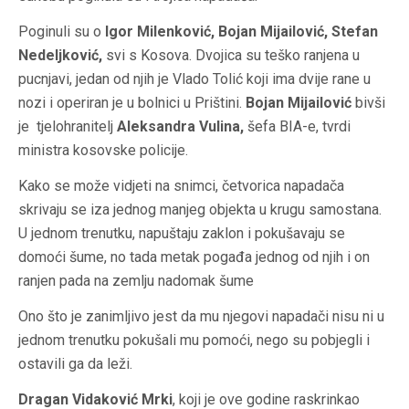
Poginuli su o
Igor Milenković, Bojan Mijailović, Stefan
Nedeljković,
svi s Kosova. Dvojica su teško ranjena u
pucnjavi, jedan od njih je Vlado Tolić koji ima dvije rane u
nozi i operiran je u bolnici u Prištini.
Bojan Mijailović
bivši
je tjelohranitelj
Aleksandra Vulina,
šefa BIA-e, tvrdi
ministra kosovske policije.
Kako se može vidjeti na snimci, četvorica napadača
skrivaju se iza jednog manjeg objekta u krugu samostana.
U jednom trenutku, napuštaju zaklon i pokušavaju se
domoći šume, no tada metak pogađa jednog od njih i on
ranjen pada na zemlju nadomak šume
Ono što je zanimljivo jest da mu njegovi napadači nisu ni u
jednom trenutku pokušali mu pomoći, nego su pobjegli i
ostavili ga da leži.
Dragan Vidaković Mrki
, koji je ove godine raskrinkao