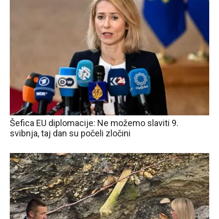
Šefica EU diplomacije: Ne možemo slaviti 9.
svibnja, taj dan su počeli zločini