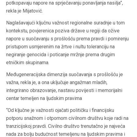
potkopavaju napore na sprječavanju ponavljanja nasilja”,
rekla je Mijatović.
Naglašavajući ključnu važnost regionalne suradnje u tom
kontekstu, povjerenica poziva države u regiji da ožive
napore u suočavanju s prošlošću prema pravdi i pomirenju
pristupom usmjerenim na žrtve i nultu toleranciju na
negiranje genocida i poticanje mržnje prema drugim
etničkim skupinama.
Međugeneracijska dimenzija suočavanja s prošlošću je
važna, rekla je, a ona uključuje angažman mladih,
integrirano obrazovanje, nastavu povijesti i memorijalni
centar temeljen na ljudskim pravima
“Od ključne je važnosti ojačati političku i financijsku
potporu snažnom i otpornom civilnom društvu koje radi na
tranzicijskoj pravdi. Civilno društvo trenutačno je najveća
nada za bolju budućnost temeljenu na ljudskim pravima i