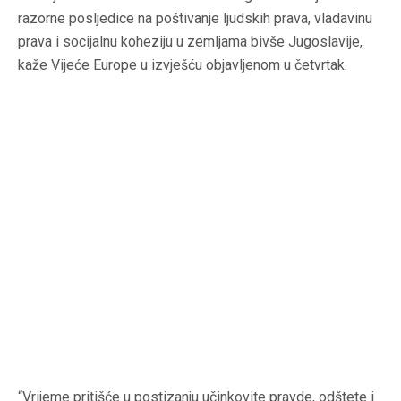
razorne posljedice na poštivanje ljudskih prava, vladavinu
prava i socijalnu koheziju u zemljama bivše Jugoslavije,
kaže Vijeće Europe u izvješću objavljenom u četvrtak.
“Vrijeme pritišće u postizanju učinkovite pravde, odštete i