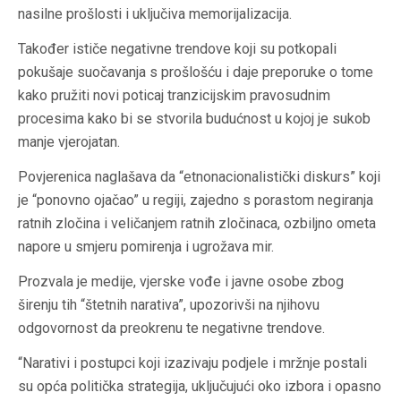
nasilne prošlosti i uključiva memorijalizacija.
Također ističe negativne trendove koji su potkopali
pokušaje suočavanja s prošlošću i daje preporuke o tome
kako pružiti novi poticaj tranzicijskim pravosudnim
procesima kako bi se stvorila budućnost u kojoj je sukob
manje vjerojatan.
Povjerenica naglašava da “etnonacionalistički diskurs” koji
je “ponovno ojačao” u regiji, zajedno s porastom negiranja
ratnih zločina i veličanjem ratnih zločinaca, ozbiljno ometa
napore u smjeru pomirenja i ugrožava mir.
Prozvala je medije, vjerske vođe i javne osobe zbog
širenju tih “štetnih narativa”, upozorivši na njihovu
odgovornost da preokrenu te negativne trendove.
“Narativi i postupci koji izazivaju podjele i mržnje postali
su opća politička strategija, uključujući oko izbora i opasno