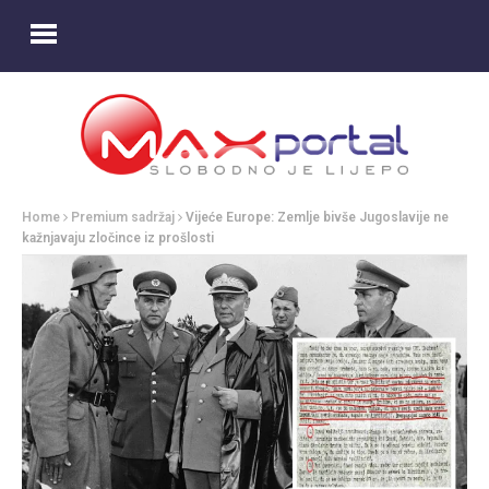
Home
Premium sadržaj
Vijeće Europe: Zemlje bivše Jugoslavije ne
kažnjavaju zločince iz prošlosti