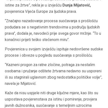
istine za žrtve”, rekla je u izvješću
Dunja Mijatović,
povjerenica Vijeća Europe za ljudska prava.
“Značajno nazadovanje procesa suočavanja s prošlošću
podudara se s negativnim trendovima u području ljudskih
prava”, dodala je, navodeći prije svega govor mržnje. “To u
konačnici prijeti teško stečenom miru”.
Povjerenica u svojem izvješću ispituje nedovršene sudske
procese i obveze u pogledu suočavanja s prošlošću.
“Kazneni progon za ratne zločine, potraga za nestalim
osobama i pružanje odštete žrtvama nedavno su usporeni
ili su stagnirali uglavnom zbog nedostatka političke volje”,
navela je Mijatović.
Kaže da nisu uspjele niti druge ključne mjere, kao što su
uspostava povjerenstava za istinu i pomirenje, provjera
javnih dužnosnika, suočavanje s temeljnim uzrocima