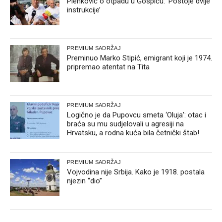
Plenković o otpadu u Gospiću: ‘Postoje dvije
instrukcije’
PREMIUM SADRŽAJ
Preminuo Marko Stipić, emigrant koji je 1974.
pripremao atentat na Tita
PREMIUM SADRŽAJ
Logično je da Pupovcu smeta ‘Oluja’: otac i
braća su mu sudjelovali u agresiji na
Hrvatsku, a rodna kuća bila četnički štab!
PREMIUM SADRŽAJ
Vojvodina nije Srbija. Kako je 1918. postala
njezin “dio”