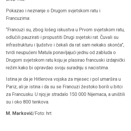
Pokazao i neznanje o Drugom svjetskom ratu i
Francuzima:
“Francuzi su, zbog lošeg iskustva u Prvom svjetskom ratu,
odlučili pauzirati i propustiti Drugi svjetski rat. Čuvali su
infrastrukturu i ljudstvo i čekali da rat sam nekako skonča”,
tvrdi neupućeni Matula ponavljajući jednu od zabluda o
Drugom svjetskom ratu koju je plasirao francuski izdajnički
režim kako bi opravdao svoju suradnju s nacistima.
Istina je da je Hitlerova vojska za mjesec i pol umaršira u
Pariz, ali je istina i da su se Francuzi žestoko borili u bitci
za Francusku. U njoj je stradalo 150 000 Nijemaca, a uništili
su i oko 800 tenkova.
M. Marković
/Foto: hrt