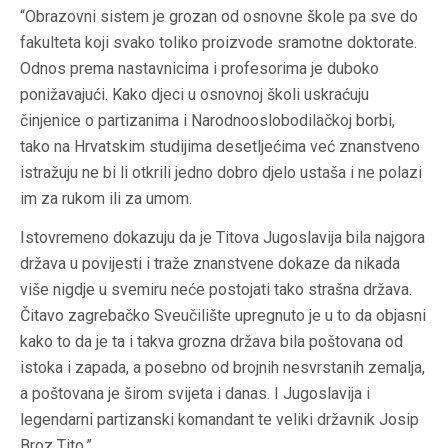
“Obrazovni sistem je grozan od osnovne škole pa sve do
fakulteta koji svako toliko proizvode sramotne doktorate.
Odnos prema nastavnicima i profesorima je duboko
ponižavajući. Kako djeci u osnovnoj školi uskraćuju
činjenice o partizanima i Narodnooslobodilačkoj borbi,
tako na Hrvatskim studijima desetljećima već znanstveno
istražuju ne bi li otkrili jedno dobro djelo ustaša i ne polazi
im za rukom ili za umom.
Istovremeno dokazuju da je Titova Jugoslavija bila najgora
država u povijesti i traže znanstvene dokaze da nikada
više nigdje u svemiru neće postojati tako strašna država.
Čitavo zagrebačko Sveučilište upregnuto je u to da objasni
kako to da je ta i takva grozna država bila poštovana od
istoka i zapada, a posebno od brojnih nesvrstanih zemalja,
a poštovana je širom svijeta i danas. I Jugoslavija i
legendarni partizanski komandant te veliki državnik Josip
Broz Tito.”