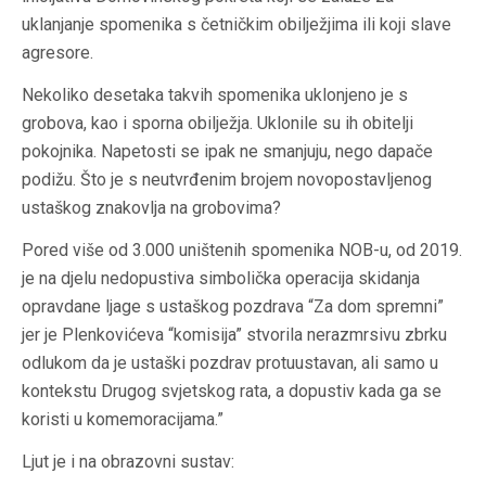
uklanjanje spomenika s četničkim obilježjima ili koji slave
agresore.
Nekoliko desetaka takvih spomenika uklonjeno je s
grobova, kao i sporna obilježja. Uklonile su ih obitelji
pokojnika. Napetosti se ipak ne smanjuju, nego dapače
podižu. Što je s neutvrđenim brojem novopostavljenog
ustaškog znakovlja na grobovima?
Pored više od 3.000 uništenih spomenika NOB-u, od 2019.
je na djelu nedopustiva simbolička operacija skidanja
opravdane ljage s ustaškog pozdrava “Za dom spremni”
jer je Plenkovićeva “komisija” stvorila nerazmrsivu zbrku
odlukom da je ustaški pozdrav protuustavan, ali samo u
kontekstu Drugog svjetskog rata, a dopustiv kada ga se
koristi u komemoracijama.”
Ljut je i na obrazovni sustav: