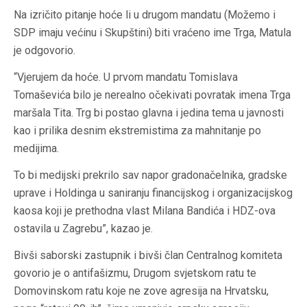
Na izričito pitanje hoće li u drugom mandatu (Možemo i
SDP imaju većinu i Skupštini) biti vraćeno ime Trga, Matula
je odgovorio.
“Vjerujem da hoće. U prvom mandatu Tomislava
Tomaševića bilo je nerealno očekivati povratak imena Trga
maršala Tita. Trg bi postao glavna i jedina tema u javnosti
kao i prilika desnim ekstremistima za mahnitanje po
medijima.
To bi medijski prekrilo sav napor gradonačelnika, gradske
uprave i Holdinga u saniranju financijskog i organizacijskog
kaosa koji je prethodna vlast Milana Bandića i HDZ-ova
ostavila u Zagrebu”, kazao je.
Bivši saborski zastupnik i bivši član Centralnog komiteta
govorio je o antifašizmu, Drugom svjetskom ratu te
Domovinskom ratu koje ne zove agresija na Hrvatsku,