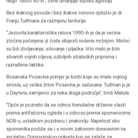
nego “ratovi 90-ih”, čime umanjuje srpsku agresiju
Bez ikakvog povoda i bez ikakve osnove optužio je dr.
Franju Tuđmana za razmjenu teritorija:
“Jezovita karakteristika ratova 1990-ih je da je većina
zločina počinjena iz čiste obijesti nošene mržnjom. Motivi
su bili iživljavanje, silovanje i pljačka. Vrlo malo je bilo
stvarnih vojnih ciljeva, ozbiljnih strateških priprema i
razrađene taktike…
Bosanska Posavina primjer je borbi koje su imale vojnog
smisla, uz velike žrtve Posavina je sačuvana. Tuđman ju je
u Daytonu zamijenio za neka druga područja”, tvrdi Matula.
“Opće je poznato da se odnos trenutačne državne vlasti
prema antifašizmu ogleda i u odnosu prema spomenicima
NOB-u, ustaškom pozdravu i znakovlju. Napetost oko
spomenika podiže se i s novim zakonom donesenim na
inicijativu Domovinskog pokreta koji se zalaže za