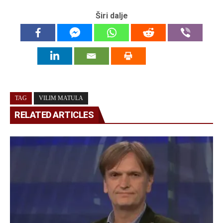
Širi dalje
TAG
VILIM MATULA
RELATED ARTICLES