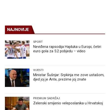
NAJNOVIJE
SPORT
Neviđena rapsodija Hajduka u Europi, četiri
euro gola za 5:2 pobjedu – video
VIJESTI
Ministar Šušnjar: Srpkinja me zove ustašom,
djed joj je Ante, prezime joj znate
PREMIUM SADRŽAJ
Zelenski smijenio veleposlanika u Hrvatskoj