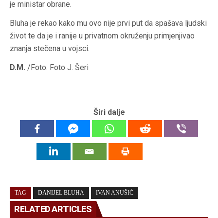
je ministar obrane.
Bluha je rekao kako mu ovo nije prvi put da spašava ljudski
život te da je i ranije u privatnom okruženju primjenjivao
znanja stečena u vojsci.
D.M.
/Foto: Foto J. Šeri
Širi dalje
TAG
DANIJEL BLUHA
IVAN ANUŠIĆ
RELATED ARTICLES