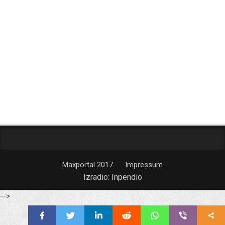
Maxportal 2017
Impressum
Izradio:
Inpendio
-->