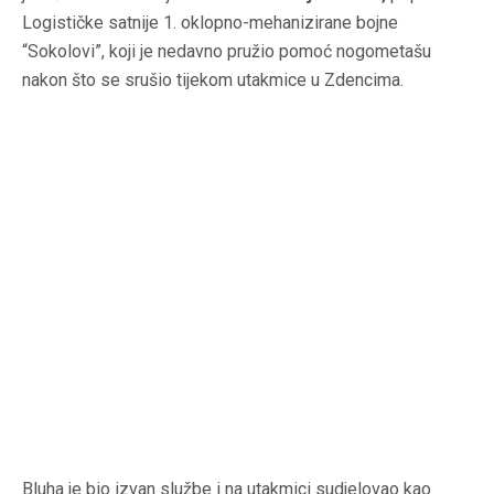
Logističke satnije 1. oklopno-mehanizirane bojne
“Sokolovi”, koji je nedavno pružio pomoć nogometašu
nakon što se srušio tijekom utakmice u Zdencima.
Bluha je bio izvan službe i na utakmici sudjelovao kao