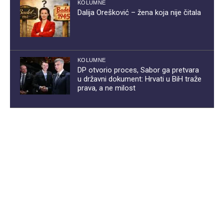
KOLUMNE
Dalija Orešković – žena koja nije čitala
KOLUMNE
DP otvorio proces, Sabor ga pretvara
u državni dokument: Hrvati u BiH traže
prava, a ne milost