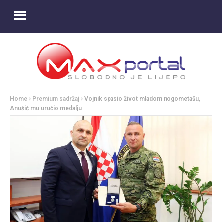
Home
Premium sadržaj
Vojnik spasio život mladom nogometašu,
Anušić mu uručio medalju