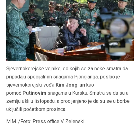
Sjevernokorejske vojnike, od kojih se za neke smatra da
pripadaju specijalnim snagama Pjongjanga, poslao je
sjevernokorejski vođa
Kim Jong-un
kao
pomoć
Putinovim
snagama u Kursku. Smatra se da su u
zemlju ušli u listopadu, a procijenjeno je da su se u borbe
uključili početkom prosinca.
M.M. /Foto: Press office V. Zelenski