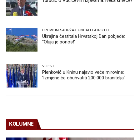
Turudić o Vučićevim izjavama: Neka kmeče!
PREMIUM SADRŽAJ
UNCATEGORIZED
Ukrajina čestitala Hrvatskoj Dan pobjede:
“Oluja je ponos!”
VIJESTI
Plenković u Kninu najavio veće mirovine:
‘Izmjene će obuhvatiti 200.000 branitelja‘
KOLUMNE