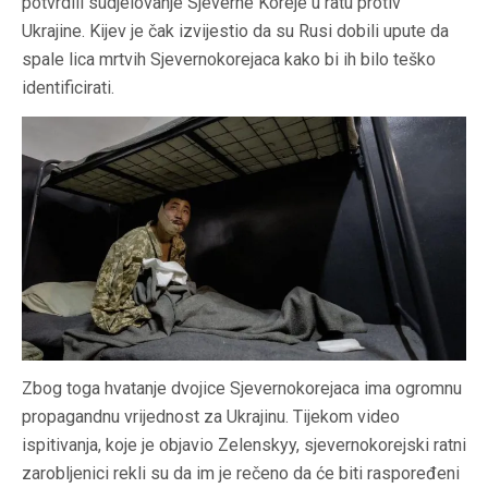
potvrdili sudjelovanje Sjeverne Koreje u ratu protiv
Ukrajine. Kijev je čak izvijestio da su Rusi dobili upute da
spale lica mrtvih Sjevernokorejaca kako bi ih bilo teško
identificirati.
Zbog toga hvatanje dvojice Sjevernokorejaca ima ogromnu
propagandnu vrijednost za Ukrajinu. Tijekom video
ispitivanja, koje je objavio Zelenskyy, sjevernokorejski ratni
zarobljenici rekli su da im je rečeno da će biti raspoređeni