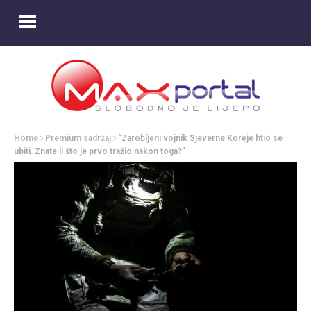
Home
Premium sadržaj
“Zarobljeni vojnik Sjeverne Koreje htio se
ubiti. Znate li što je prvo tražio nakon toga?”