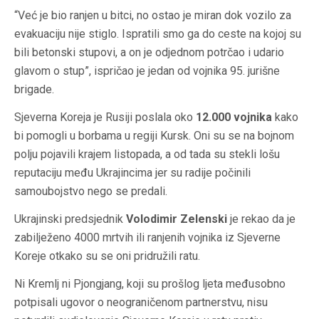
“Već je bio ranjen u bitci, no ostao je miran dok vozilo za
evakuaciju nije stiglo. Ispratili smo ga do ceste na kojoj su
bili betonski stupovi, a on je odjednom potrčao i udario
glavom o stup”, ispričao je jedan od vojnika 95. jurišne
brigade.
Sjeverna Koreja je Rusiji poslala oko
12.000 vojnika
kako
bi pomogli u borbama u regiji Kursk. Oni su se na bojnom
polju pojavili krajem listopada, a od tada su stekli lošu
reputaciju među Ukrajincima jer su radije počinili
samoubojstvo nego se predali.
Ukrajinski predsjednik
Volodimir Zelenski
je rekao da je
zabilježeno 4000 mrtvih ili ranjenih vojnika iz Sjeverne
Koreje otkako su se oni pridružili ratu.
Ni Kremlj ni Pjongjang, koji su prošlog ljeta međusobno
potpisali ugovor o neograničenom partnerstvu, nisu