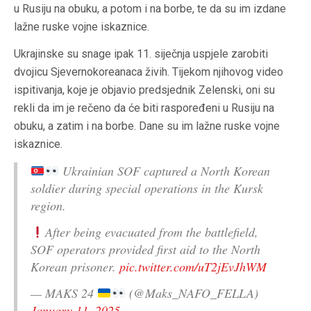
u Rusiju na obuku, a potom i na borbe, te da su im izdane
lažne ruske vojne iskaznice.
Ukrajinske su snage ipak 11. siječnja uspjele zarobiti
dvojicu Sjevernokoreanaca živih. Tijekom njihovog video
ispitivanja, koje je objavio predsjednik Zelenski, oni su
rekli da im je rečeno da će biti raspoređeni u Rusiju na
obuku, a zatim i na borbe. Dane su im lažne ruske vojne
iskaznice.
Ukrainian SOF captured a North Korean
soldier during special operations in the Kursk
region.
After being evacuated from the battlefield,
SOF operators provided first aid to the North
Korean prisoner.
pic.twitter.com/uT2jEvJhWM
— MAKS 24
(@Maks_NAFO_FELLA)
January 11, 2025