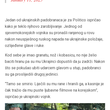
Jedan od ukrajinskih padobranaca je za Politico ispričao
kako je teklo njihovo zarobljivanje. Jednog od
sjevernokorejskih vojnika su pronašli ranjenog u rovu
nakon neuspješnog ruskog napada na ukrajinske položaje,
ozlijeđene glave i ruke.
Kod sebe je imao granatu, nož i kobasicu, no nije želio
baciti hranu pa su mu Ukrajinci dopustili da ju zadrži. Nakon
što se pokušao ubiti udarcem glavom u stup, padobranci
su ga proslijedili drugoj jedinici.
“Tamo se smirio. Liječili su mu rane i hranili ga, a kasnije je
čak tražio da mu puste ljubavne filmove na korejskom”,
ispričao je ukrajinski vojnik.