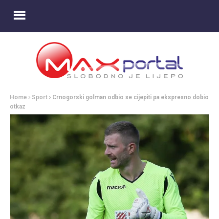
Home
Sport
Crnogorski golman odbio se cijepiti pa ekspresno dobio
otkaz