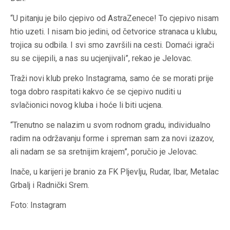
“U pitanju je bilo cjepivo od AstraZenece! To cjepivo nisam
htio uzeti. I nisam bio jedini, od četvorice stranaca u klubu,
trojica su odbila. I svi smo završili na cesti. Domaći igrači
su se cijepili, a nas su ucjenjivali”, rekao je Jelovac.
Traži novi klub preko Instagrama, samo će se morati prije
toga dobro raspitati kakvo će se cjepivo nuditi u
svlačionici novog kluba i hoće li biti ucjena.
“Trenutno se nalazim u svom rodnom gradu, individualno
radim na održavanju forme i spreman sam za novi izazov,
ali nadam se sa sretnijim krajem”, poručio je Jelovac.
Inače, u karijeri je branio za FK Pljevlju, Rudar, Ibar, Metalac
Grbalj i Radnički Srem.
Foto: Instagram