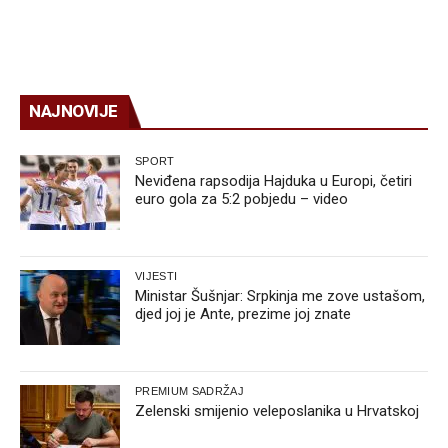
NAJNOVIJE
SPORT
Neviđena rapsodija Hajduka u Europi, četiri
euro gola za 5:2 pobjedu – video
VIJESTI
Ministar Šušnjar: Srpkinja me zove ustašom,
djed joj je Ante, prezime joj znate
PREMIUM SADRŽAJ
Zelenski smijenio veleposlanika u Hrvatskoj