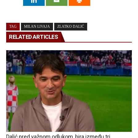
TAG
MILAN LIVAJA
ZLATKO DALIĆ
RELATED ARTICLES
Dalić pred važnom odlukom, bira između tri