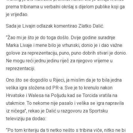
prema tribinama u verbalni okršaj s dijelom publike koji ga
je vrijeđao.
Sada je Livajin odlazak komentirao Zlatko Dalić.
“Žao mi je što je do toga došlo. Dvije godine suradnje
Marka Livaje i mene bilo je vrhunski, donio je i dao važne
golove za reprezentaciju, puno, puno dobrih stvari je donio.
Ne mogu reći jednu jedinu riječ za njegovo vrijeme u
reprezentaciji.
Ono što se dogodilo u Rijeci, ja mislim da je to bila jedna
velika igra složena od PR-a. Sve je to krenulo nakon
Hrvatske i Walesa na Poljudu kad se Torcida vratila na
utakmice. To nekome nije pasalo i velika se igra napravila
iz ničega”, rekao je Dalić u razgovoru za Sportsku
televiziju pa dodao:
“Po tom kriteriju da ti netko nešto s tribina viče, nitko ne bi