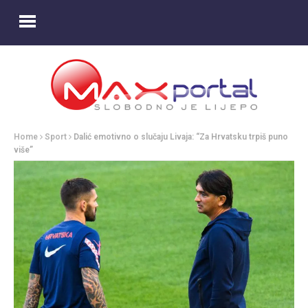
Home
Sport
Dalić emotivno o slučaju Livaja: “Za Hrvatsku trpiš puno
više”