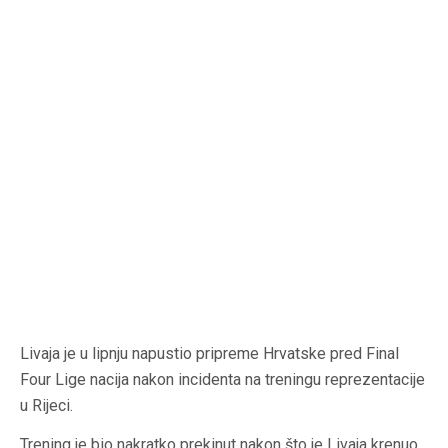
Livaja je u lipnju napustio pripreme Hrvatske pred Final
Four Lige nacija nakon incidenta na treningu reprezentacije
u Rijeci.
Trening je bio nakratko prekinut nakon što je Livaja krenuo