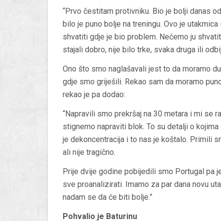
“Prvo čestitam protivniku. Bio je bolji danas 
bilo je puno bolje na treningu. Ovo je utakmica
shvatiti gdje je bio problem. Nećemo ju shvatit
stajali dobro, nije bilo trke, svaka druga ili odbi
Ono što smo naglašavali jest to da moramo dupl
gdje smo griješili. Rekao sam da moramo puno v
rekao je pa dodao:
“Napravili smo prekršaj na 30 metara i mi se 
stignemo napraviti blok. To su detalji o kojima 
je dekoncentracija i to nas je koštalo. Primili sm
ali nije tragično.
Prije dvije godine pobijedili smo Portugal pa je
sve proanalizirati. Imamo za par dana novu uta
nadam se da će biti bolje.”
Pohvalio je Baturinu