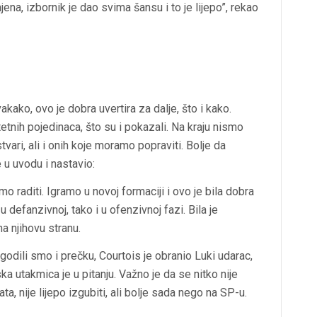
ena, izbornik je dao svima šansu i to je lijepo”, rekao
kako, ovo je dobra uvertira za dalje, što i kako.
itetnih pojedinaca, što su i pokazali. Na kraju nismo
tvari, ali i onih koje moramo popraviti. Bolje da
u uvodu i nastavio:
amo raditi. Igramo u novoj formaciji i ovo je bila dobra
 defanzivnoj, tako i u ofenzivnoj fazi. Bila je
na njihovu stranu.
odili smo i prečku, Courtois je obranio Luki udarac,
ska utakmica je u pitanju. Važno je da se nitko nije
a, nije lijepo izgubiti, ali bolje sada nego na SP-u.