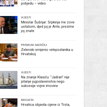
pobjedu – video
VIJESTI
Ministar Šušnjar: Srpkinja me zove
ustašom, djed joj je Ante, prezime
joj znate
PREMIUM SADRŽAJ
Zelenski smijenio veleposlanika u
Hrvatskoj
VIJESTI
Na znanje Klasiću: “Jadran” nije
pitanje jugoslavenstva nego
sukcesije vojne imovine
MAGAZIN
Hrvatica objavila cijene iz Trsta,