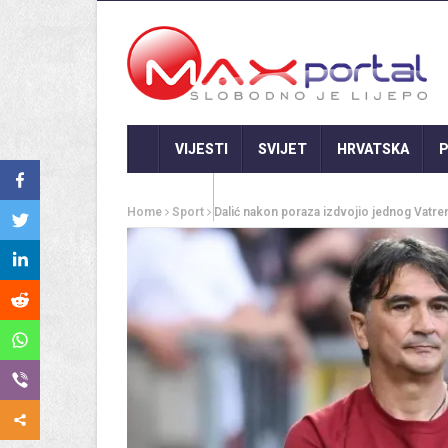
VIJESTI
SVIJET
HRVATSKA
P
GASTRO
Home
Sport
Dalić nakon poraza izdvojio jednog Vatreno