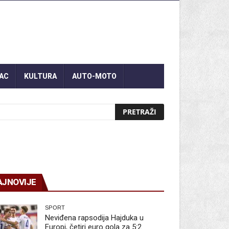
AC
KULTURA
AUTO-MOTO
AJNOVIJE
SPORT
Neviđena rapsodija Hajduka u
Europi, četiri euro gola za 5:2