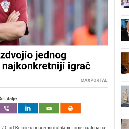
izdvojio jednog
 najkonkretniji igrač
MAXPORTAL
Širi dalje
2:0 od Belgije u pripremnoj utakmici prije nastupa na