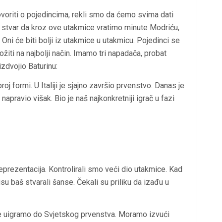
ovoriti o pojedincima, rekli smo da ćemo svima dati
a stvar da kroz ove utakmice vratimo minute Modriću,
 Oni će biti bolji iz utakmice u utakmicu. Pojedinci se
ožiti na najbolji način. Imamo tri napadača, probat
izdvojio Baturinu:
oj formi. U Italiji je sjajno završio prvenstvo. Danas je
 napravio višak. Bio je naš najkonkretniji igrač u fazi
 reprezentacija. Kontrolirali smo veći dio utakmice. Kad
nisu baš stvarali šanse. Čekali su priliku da izađu u
 se uigramo do Svjetskog prvenstva. Moramo izvući