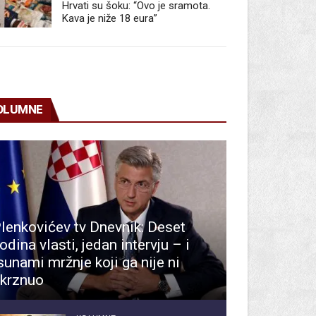
Hrvati su šoku: “Ovo je sramota.
Kava je niže 18 eura”
OLUMNE
lenkovićev tv Dnevnik: Deset
odina vlasti, jedan intervju – i
sunami mržnje koji ga nije ni
krznuo