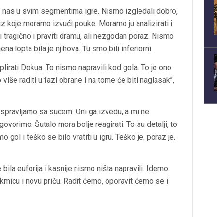
od nas u svim segmentima igre. Nismo izgledali dobro,
 iz koje moramo izvući pouke. Moramo ju analizirati i
i tragično i praviti dramu, ali nezgodan poraz. Nismo
jena lopta bila je njihova. Tu smo bili inferiorni.
irati Dokua. To nismo napravili kod gola. To je ono
iše raditi u fazi obrane i na tome će biti naglasak”,
raspravljamo sa sucem. Oni ga izvedu, a mi ne
govorimo. Šutalo mora bolje reagirati. To su detalji, to
o gol i teško se bilo vratiti u igru. Teško je, poraz je,
 bila euforija i kasnije nismo ništa napravili. Idemo
kmicu i novu priču. Radit ćemo, oporavit ćemo se i