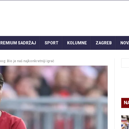
REMIUM SADRŽAJ
SPORT
KOLUMNE
ZAGREB
NOV
g: Bio je naš najkonkretniji igrač
N