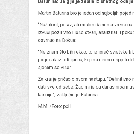
Baturina: Belgija je zabila iz sretnog odbij
Martin Baturina bio je jedan od najboljih pojed
“Nažalost, poraz, ali mislim da nema vremena za
izvući pozitivne i loše stvari, analizirati i poku
osvrnuo na Dokua:
“Ne znam što bih rekao, to je igrač svjetske kl
pogodak iz odbijanca, koji mi nismo uspjeli dobr
sjećam se više.”
Za kraj je pričao o svom nastupu. “Definitivn
dati sve od sebe. Žao mi je da danas nisam uspio
kasnije”, zaključio je Baturina.
M.M. /Foto: pxll