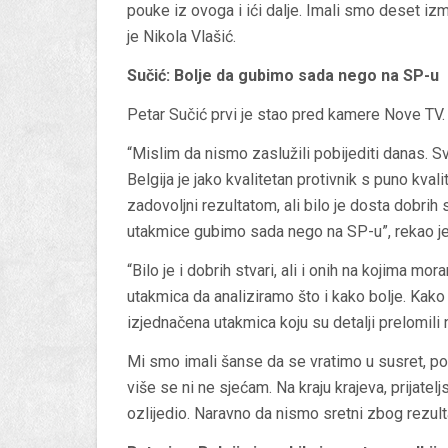
pouke iz ovoga i ići dalje. Imali smo deset izmj
je Nikola Vlašić.
Sučić: Bolje da gubimo sada nego na SP-u
Petar Sučić prvi je stao pred kamere Nove TV.
“Mislim da nismo zaslužili pobijediti danas. Sva
Belgija je jako kvalitetan protivnik s puno kval
zadovoljni rezultatom, ali bilo je dosta dobrih s
utakmice gubimo sada nego na SP-u”, rekao je 
“Bilo je i dobrih stvari, ali i onih na kojima mor
utakmica da analiziramo što i kako bolje. Kako u
izjednačena utakmica koju su detalji prelomili 
Mi smo imali šanse da se vratimo u susret, pog
više se ni ne sjećam. Na kraju krajeva, prijatelj
ozlijedio. Naravno da nismo sretni zbog rezultat