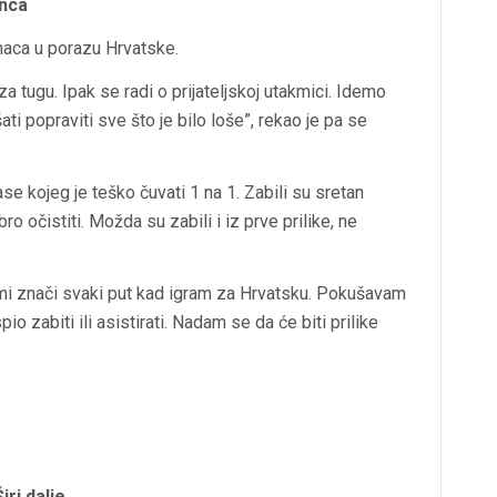
anca
inaca u porazu Hrvatske.
 tugu. Ipak se radi o prijateljskoj utakmici. Idemo
šati popraviti sve što je bilo loše”, rekao je pa se
ase kojeg je teško čuvati 1 na 1. Zabili su sretan
o očistiti. Možda su zabili i iz prve prilike, ne
o mi znači svaki put kad igram za Hrvatsku. Pokušavam
 zabiti ili asistirati. Nadam se da će biti prilike
Širi dalje