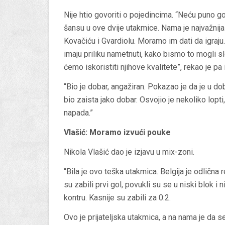
Nije htio govoriti o pojedincima. “Neću puno g
šansu u ove dvije utakmice. Nama je najvažnij
Kovačiću i Gvardiolu. Moramo im dati da igraju.
imaju priliku nametnuti, kako bismo to mogli sl
ćemo iskoristiti njihove kvalitete”, rekao je pa 
“Bio je dobar, angažiran. Pokazao je da je u dobr
bio zaista jako dobar. Osvojio je nekoliko lopti,
napada.”
Vlašić: Moramo izvući pouke
Nikola Vlašić dao je izjavu u mix-zoni.
“Bila je ovo teška utakmica. Belgija je odlična
su zabili prvi gol, povukli su se u niski blok i 
kontru. Kasnije su zabili za 0:2.
Ovo je prijateljska utakmica, a na nama je da