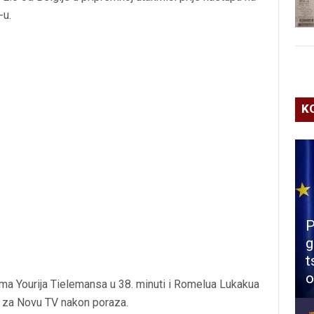
-u.
K
P
g
t
o
cima Yourija Tielemansa u 38. minuti i Romelua Lukakua
vu za Novu TV nakon poraza.