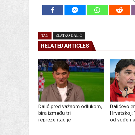
TAG
ZLATKO DALIĆ
RELATED ARTICLES
Dalić pred važnom odlukom,
Dalićevo e
bira između tri
Hrvatskoj:
reprezentacije
od vođenja