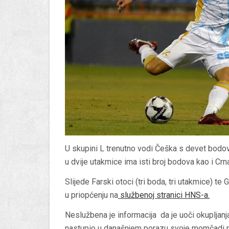
U skupini L trenutno vodi Češka s devet bodov
u dvije utakmice ima isti broj bodova kao i Crn
Slijede Farski otoci (tri boda, tri utakmice) te 
u priopćenju na
službenoj stranici HNS-a
.
Neslužbena je informacija da je uoči okupljan
nastupio u današnjem porazu svoje momčadi pro