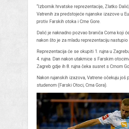
“Izbornik hrvatske reprezentacije, Zlatko Dali
Vatrenih za predstojeće rujanske izazove u E
protiv Farskih otoka i Crne Gore.
Dalić je naknadno pozvao braniča Coma koji će s
nakon što je za mladu reprezentaciju nastupio 
Reprezentacija će se okupiti 1. rujna u Zagre
4. rujna. Dan nakon utakmice s Farskim otocima 
Zagreb gdje ih 8. rujna čeka susret s Crnom G
Nakon rujanskih izazova, Vatrene očekuju još po
studenom (Farski Otoci, Crna Gora).