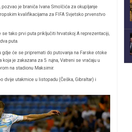
ć, pozvao je braniča Ivana Smolčića za okupljanje
uropskim kvalifikacijama za FIFA Svjetsko prvenstvo
e tako prvi puta priključiti hrvatskoj A reprezentaciji,
dva puta.
bu gdje će se pripremati do putovanja na Farske otoke
koja je zakazana za 5. rujna, Vatreni se vraćaju u
orom na stadionu Maksimir.
 dvije utakmice u listopadu (Češka, Gibraltar) i