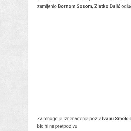
zamijenio
Bornom Sosom
,
Zlatko Dalić
odlu
Za mnoge je iznenađenje poziv
Ivanu Smolči
bio ni na pretpozivu