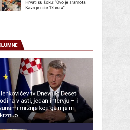
Hrvati su šoku: “Ovo je sramota.
Kava je niže 18 eura”
OLUMNE
lenkovićev tv Dnevnik: Deset
odina vlasti, jedan intervju – i
sunami mržnje koji ga nije ni
krznuo