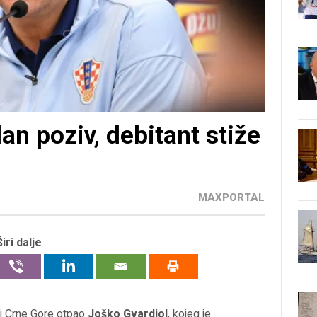
an poziv, debitant stiže
MAXPORTAL
Širi dalje
 i Crne Gore otpao
Joško Gvardiol
, kojeg je