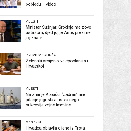
pobjedu – video
VIJESTI
Ministar Šušnjar: Srpkinja me zove
ustašom, djed joj je Ante, prezime
joj znate
PREMIUM SADRŽAJ
Zelenski smijenio veleposlanika u
Hrvatskoj
VIJESTI
Na znanje Klasiću: “Jadran” nije
pitanje jugoslavenstva nego
sukcesije vojne imovine
MAGAZIN
Hrvatica objavila cijene iz Trsta,