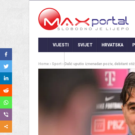
VIJESTI
SVIJET
HRVATSKA
P
GASTRO
Home
Sport
Dalić uputio iznenadan poziv, debitant st