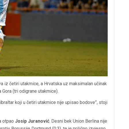
a iz četiri utakmice, a Hrvatska uz maksimalan učinak
a Gora (tri odigrane utakmice).
Gibraltar koji u četiri utakmice nije upisao bodove”, stoji
ja otpao
Josip Juranović
. Desni bek Union Berlina nije
tiv Borussije Dortmund (0:3), te je prilično izvjesno