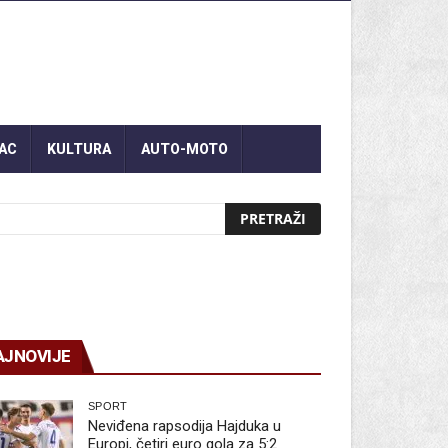
AC
KULTURA
AUTO-MOTO
AJNOVIJE
SPORT
Neviđena rapsodija Hajduka u
Europi, četiri euro gola za 5:2