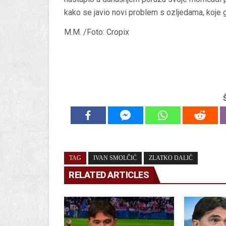
kako se javio novi problem s ozljedama, koje 
M.M. /Foto: Cropix
TAG
IVAN SMOLČIĆ
ZLATKO DALIĆ
RELATED ARTICLES