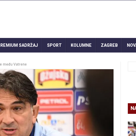
REMIUM SADRŽAJ
SPORT
KOLUMNE
ZAGREB
NOV
iže među Vatrene
N