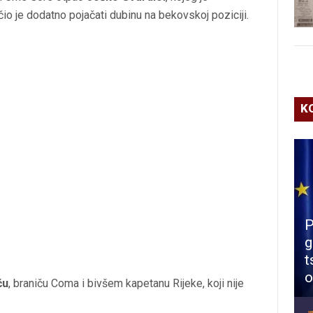
čio je dodatno pojačati dubinu na bekovskoj poziciji.
K
P
g
t
o
ću
, braniču Coma i bivšem kapetanu Rijeke, koji nije