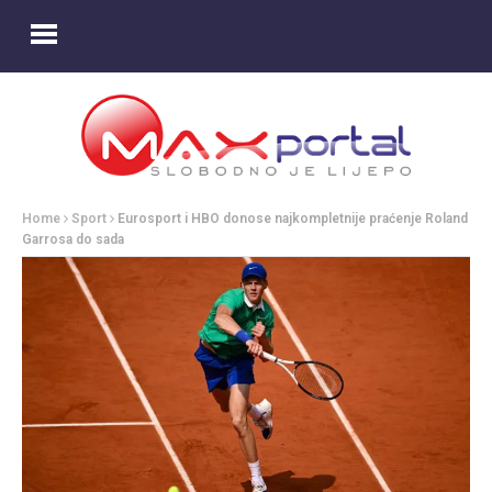
Home
Sport
Eurosport i HBO donose najkompletnije praćenje Roland
Garrosa do sada