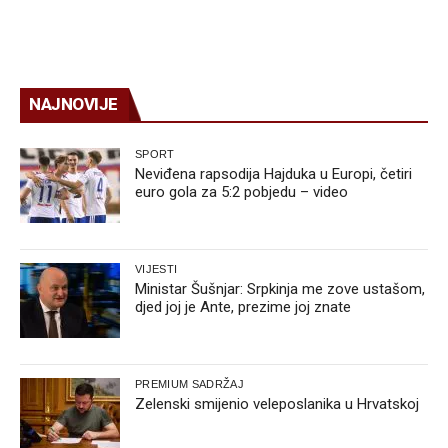
NAJNOVIJE
SPORT
Neviđena rapsodija Hajduka u Europi, četiri
euro gola za 5:2 pobjedu – video
VIJESTI
Ministar Šušnjar: Srpkinja me zove ustašom,
djed joj je Ante, prezime joj znate
PREMIUM SADRŽAJ
Zelenski smijenio veleposlanika u Hrvatskoj