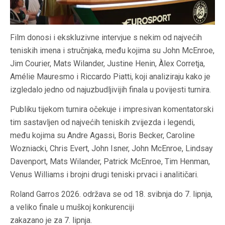
Film donosi i ekskluzivne intervjue s nekim od najvećih
teniskih imena i stručnjaka, među kojima su John McEnroe,
Jim Courier, Mats Wilander, Justine Henin, Àlex Corretja,
Amélie Mauresmo i Riccardo Piatti, koji analiziraju kako je
izgledalo jedno od najuzbudljivijih finala u povijesti turnira.
Publiku tijekom turnira očekuje i impresivan komentatorski
tim sastavljen od najvećih teniskih zvijezda i legendi,
među kojima su Andre Agassi, Boris Becker, Caroline
Wozniacki, Chris Evert, John Isner, John McEnroe, Lindsay
Davenport, Mats Wilander, Patrick McEnroe, Tim Henman,
Venus Williams i brojni drugi teniski prvaci i analitičari.
Roland Garros 2026. održava se od 18. svibnja do 7. lipnja,
a veliko finale u muškoj konkurenciji
zakazano je za 7. lipnja.