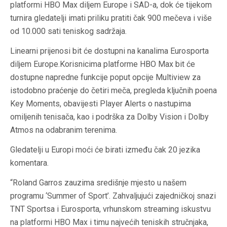
platformi HBO Max diljem Europe i SAD-a, dok će tijekom
turnira gledatelji imati priliku pratiti čak 900 mečeva i više
od 10.000 sati teniskog sadržaja.
Linearni prijenosi bit će dostupni na kanalima Eurosporta
diljem Europe.Korisnicima platforme HBO Max bit će
dostupne napredne funkcije poput opcije Multiview za
istodobno praćenje do četiri meča, pregleda ključnih poena
Key Moments, obavijesti Player Alerts o nastupima
omiljenih tenisača, kao i podrška za Dolby Vision i Dolby
Atmos na odabranim terenima.
Gledatelji u Europi moći će birati između čak 20 jezika
komentara.
“Roland Garros zauzima središnje mjesto u našem
programu ‘Summer of Sport’. Zahvaljujući zajedničkoj snazi
TNT Sportsa i Eurosporta, vrhunskom streaming iskustvu
na platformi HBO Max i timu najvećih teniskih stručnjaka,