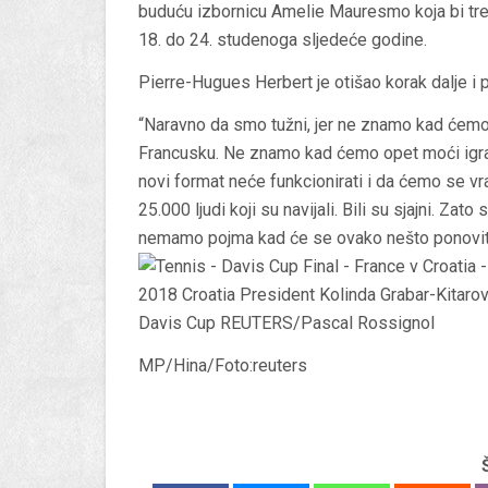
buduću izbornicu Amelie Mauresmo koja bi tre
18. do 24. studenoga sljedeće godine.
Pierre-Hugues Herbert je otišao korak dalje i
“Naravno da smo tužni, jer ne znamo kad ćemo 
Francusku. Ne znamo kad ćemo opet moći igr
novi format neće funkcionirati i da ćemo se vra
25.000 ljudi koji su navijali. Bili su sjajni. Zato
nemamo pojma kad će se ovako nešto ponoviti
MP/Hina/Foto:reuters