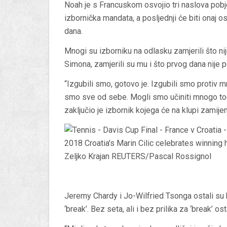
Noah je s Francuskom osvojio tri naslova pobj
izbornička mandata, a posljednji će biti onaj o
dana.
Mnogi su izborniku na odlasku zamjerili što nij
Simona, zamjerili su mu i što prvog dana nije 
“Izgubili smo, gotovo je. Izgubili smo protiv 
smo sve od sebe. Mogli smo učiniti mnogo toga
zaključio je izbornik kojega će na klupi zamij
Jeremy Chardy i Jo-Wilfried Tsonga ostali su 
‘break’. Bez seta, ali i bez prilika za ‘break’ os