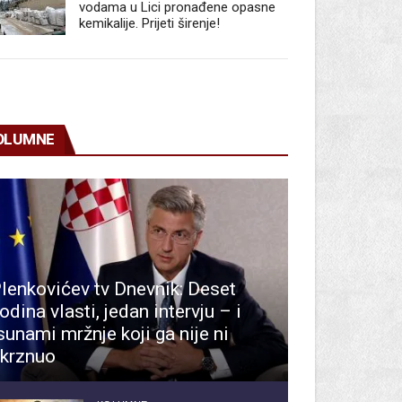
vodama u Lici pronađene opasne
kemikalije. Prijeti širenje!
OLUMNE
lenkovićev tv Dnevnik: Deset
odina vlasti, jedan intervju – i
sunami mržnje koji ga nije ni
krznuo