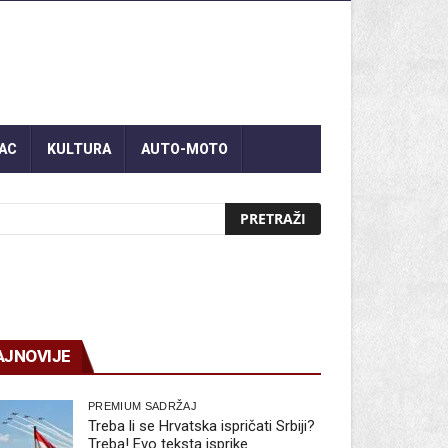
AC
KULTURA
AUTO-MOTO
AJNOVIJE
PREMIUM SADRŽAJ
Treba li se Hrvatska ispričati Srbiji?
Treba! Evo teksta isprike