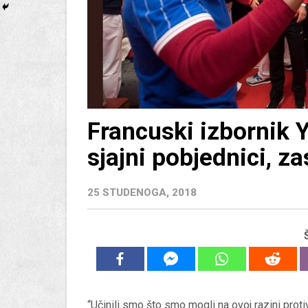
Francuski izbornik 
sjajni pobjednici, zas
25 STUDENOGA, 2018
“Učinili smo što smo mogli na ovoj razini proti