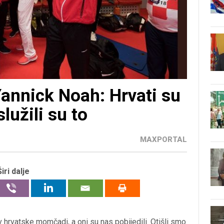
Yannick Noah: Hrvati su
lužili su to
MAXPORTAL
Širi dalje
v hrvatske momčadi, a oni su nas pobijedili. Otišli smo