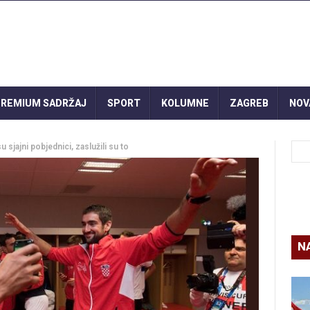
REMIUM SADRŽAJ
SPORT
KOLUMNE
ZAGREB
NOV
 sjajni pobjednici, zaslužili su to
N