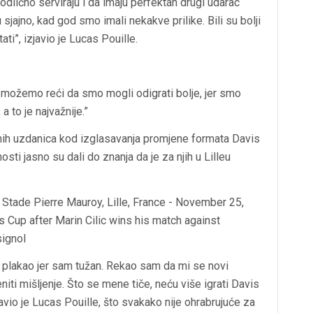
 odlično serviraju i da imaju perfektan drugi udarac
jajno, kad god smo imali nekakve prilike. Bili su bolji
i”, izjavio je Lucas Pouille.
, možemo reći da smo mogli odigrati bolje, jer smo
a to je najvažnije.”
avnih uzdanica kod izglasavanja promjene formata Davis
nosti jasno su dali do znanja da je za njih u Lilleu
plakao jer sam tužan. Rekao sam da mi se novi
iti mišljenje. Što se mene tiče, neću više igrati Davis
avio je Lucas Pouille, što svakako nije ohrabrujuće za