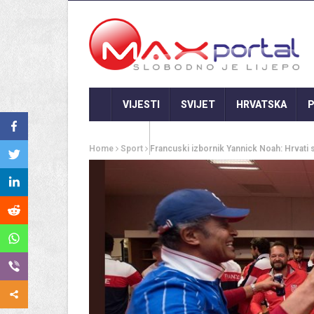
VIJESTI
SVIJET
HRVATSKA
P
GASTRO
Home
Sport
Francuski izbornik Yannick Noah: Hrvati su