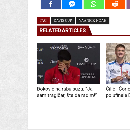
TAG
DAVIS CUP
YAANICK NOAH
RELATED ARTICLES
Đoković na rubu suza: “Ja
Čilić i Ćor
sam tragičar, šta da radim!”
polufinale