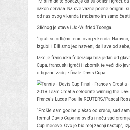
“Mislim da to pokazuje da su odlični igrači, da
nakon servisa. Na sve važne poene odigrali su s
od nas ovog vikenda i možemo im samo čestitat
Sličnog je stava i Jo-Wilfried Tsonga.
“Igrali su odličan tenis ovog vikenda. Naravno
izgubili. Bili smo jedinstveni, dali sve od sebe, 
Iako je francuska federacija bila jedan od gl
Cupa, francuski igrači i izbornik te veći dio jav
odigrano zadnje finale Davis Cupa.
“Prošle sam godine plakao od sreće, sad sam 
format Davis Cupa ne sviđa i neću sad promijen
Cup mečeve. Ovo je bio moj zadnji nastup”, izj