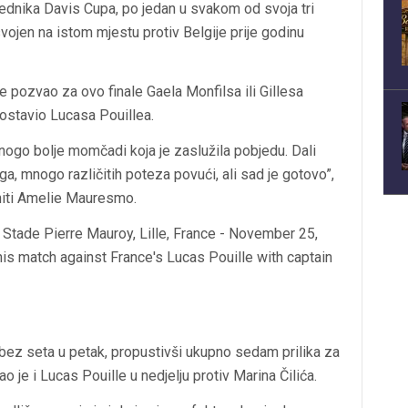
ednika Davis Cupa, po jedan u svakom od svoja tri
svojen na istom mjestu protiv Belgije prije godinu
e pozvao za ovo finale Gaela Monfilsa ili Gillesa
postavio Lucasa Pouillea.
mnogo bolje momčadi koja je zaslužila pobjedu. Dali
, mnogo različitih poteza povući, ali sad je gotovo”,
eniti Amelie Mauresmo.
bez seta u petak, propustivši ukupno sedam prilika za
tao je i Lucas Pouille u nedjelju protiv Marina Čilića.