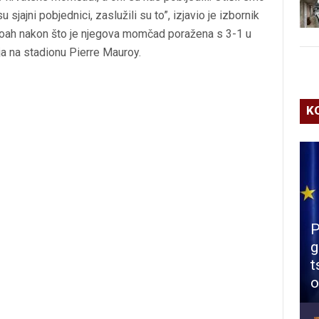
 sjajni pobjednici, zaslužili su to”, izjavio je izbornik
Noah nakon što je njegova momčad poražena s 3-1 u
ja na stadionu Pierre Mauroy.
K
P
g
t
o