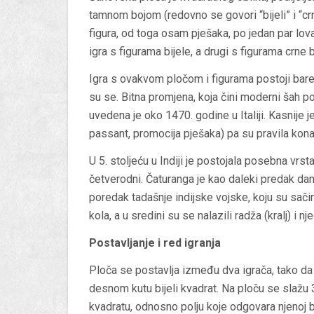
tamnom bojom (redovno se govori “bijeli” i “cr
figura, od toga osam pješaka, po jedan par lovac
igra s figurama bijele, a drugi s figurama crne b
Igra s ovakvom pločom i figurama postoji barem 
su se. Bitna promjena, koja čini moderni šah 
uvedena je oko 1470. godine u Italiji. Kasnije j
passant, promocija pješaka) pa su pravila konač
U 5. stoljeću u Indiji je postojala posebna vrst
četverodni. Čaturanga je kao daleki predak dana
poredak tadašnje indijske vojske, koju su sačin
kola, a u sredini su se nalazili radža (kralj) i n
Postavljanje i r
ed igranja
Ploča se postavlja između dva igrača, tako da 
desnom kutu bijeli kvadrat. Na ploču se slažu 3
kvadratu, odnosno polju koje odgovara njenoj b