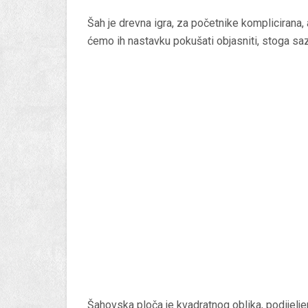
Šah je drevna igra, za početnike komplicirana,
ćemo ih nastavku pokušati objasniti, stoga sazn
Šahovska ploča je kvadratnog oblika, podijelje