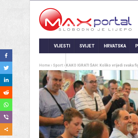
VIJESTI
SVIJET
HRVATSKA
P
GASTRO
Home
Sport
KAKO IGRATI ŠAH: Koliko vrijedi svaka fi