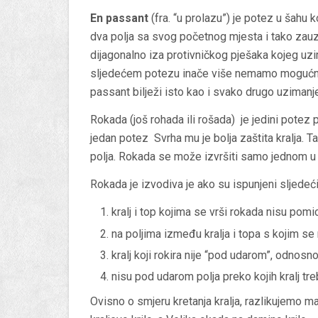
En passant
(fra. “u prolazu”) je potez u šahu
dva polja sa svog početnog mjesta i tako zau
dijagonalno iza protivničkog pješaka kojeg 
sljedećem potezu inače više nemamo mogućnost
passant bilježi isto kao i svako drugo uziman
Rokada
(još
rohada
ili
rošada
) je jedini potez 
jedan potez Svrha mu je bolja zaštita kralja. T
polja. Rokada se može izvršiti samo jednom u t
Rokada je izvodiva je ako su ispunjeni sljedeći 
kralj i top kojima se vrši rokada nisu pomi
na poljima između kralja i topa s kojim se 
kralj koji rokira nije “pod udarom”, odnosno
nisu pod udarom polja preko kojih kralj treba
Ovisno o smjeru kretanja kralja, razlikujemo
ma