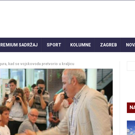
REMIUM SADRŽAJ
SPORT
KOLUMNE
ZAGREB
NOV
gura, kad se vojskovođa pretvorio u kraljicu
N