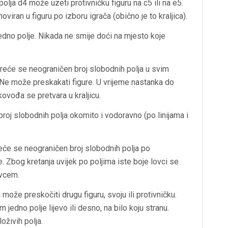
polja d4 može uzeti protivničku figuru na c5 ili na e5.
iran u figuru po izboru igrača (obično je to kraljica).
dno polje. Nikada ne smije doći na mjesto koje
 kreće se neograničen broj slobodnih polja u svim
Ne može preskakati figure. U vrijeme nastanka do
kovođa se pretvara u kraljicu.
broj slobodnih polja okomito i vodoravno (po linijama i
eće se neograničen broj slobodnih polja po
 Zbog kretanja uvijek po poljima iste boje lovci se
ovcem.
a može preskočiti drugu figuru, svoju ili protivničku.
 jedno polje lijevo ili desno, na bilo koju stranu.
oživih polja.