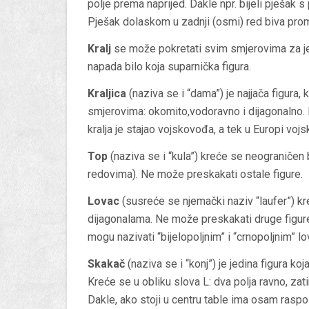
polje prema naprijed. Dakle npr. bijeli pješak s 
Pješak dolaskom u zadnji (osmi) red biva promov
Kralj
se može pokretati svim smjerovima za je
napada bilo koja suparnička figura.
Kraljica
(naziva se i “dama”) je najjača figura,
smjerovima: okomito,vodoravno i dijagonalno. 
kralja je stajao vojskovođa, a tek u Europi vojs
Top
(naziva se i “kula”) kreće se neograničen 
redovima). Ne može preskakati ostale figure.
Lovac
(susreće se njemački naziv “laufer”) kr
dijagonalama. Ne može preskakati druge figure.
mogu nazivati “bijelopoljnim” i “crnopoljnim” l
Skakač
(naziva se i “konj”) je jedina figura koj
Kreće se u obliku slova L: dva polja ravno, zatim
Dakle, ako stoji u centru table ima osam raspol