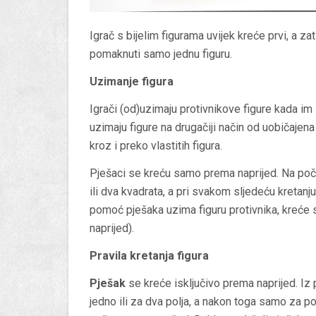
Igrač s bijelim figurama uvijek kreće prvi, a za
pomaknuti samo jednu figuru.
Uzimanje figura
Igrači (od)uzimaju protivnikove figure kada im 
uzimaju figure na drugačiji način od uobičajena 
kroz i preko vlastitih figura.
Pješaci se kreću samo prema naprijed. Na poče
ili dva kvadrata, a pri svakom sljedeću kretanj
pomoć pješaka uzima figuru protivnika, kreće s
naprijed).
Pravila kretanja figura
Pješak
se kreće isključivo prema naprijed. Iz 
jedno ili za dva polja, a nakon toga samo za 