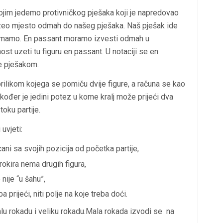
 kojim jedemo protivničkog pješaka koji je napredovao
zeo mjesto odmah do našeg pješaka. Naš pješak ide
uzimamo. En passant moramo izvesti odmah u
 uzeti tu figuru en passant. U notaciji se en
je pješakom.
prilikom kojega se pomiču dvije figure, a računa se kao
akođer je jedini potez u kome kralj može prijeći dva
oku partije.
uvjeti:
cani sa svojih pozicija od početka partije,
rokira nema drugih figura,
 nije “u šahu”,
 prijeći, niti polje na koje treba doći.
lu rokadu
i
veliku rokadu
.Mala rokada izvodi se na