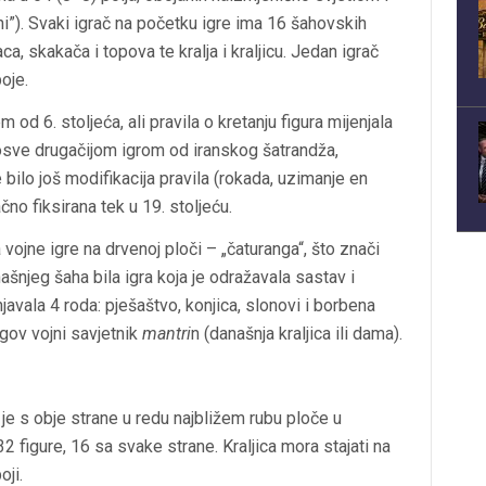
ni”). Svaki igrač na početku igre ima 16 šahovskih
a, skakača i topova te kralja i kraljicu. Jedan igrač
oje.
od 6. stoljeća, ali pravila o kretanju figura mijenjala
posve drugačijom igrom od iranskog šatrandža,
e bilo još modifikacija pravila (rokada, uzimanje en
no fiksirana tek u 19. stoljeću.
a vojne igre na drvenoj ploči – „čaturanga“, što znači
šnjeg šaha bila igra koja je odražavala sastav i
javala 4 roda: pješaštvo, konjica, slonovi i borbena
jegov vojni savjetnik
mantri
n (današnja kraljica ili dama).
je s obje strane u redu najbližem rubu ploče u
2 figure, 16 sa svake strane. Kraljica mora stajati na
oji.