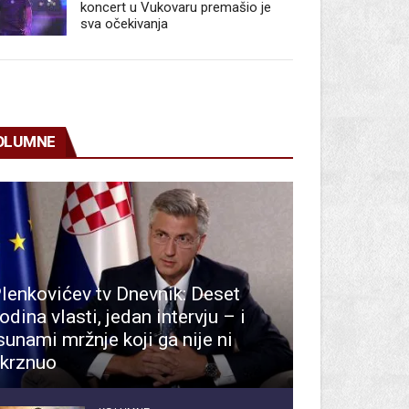
koncert u Vukovaru premašio je
sva očekivanja
OLUMNE
lenkovićev tv Dnevnik: Deset
odina vlasti, jedan intervju – i
sunami mržnje koji ga nije ni
krznuo