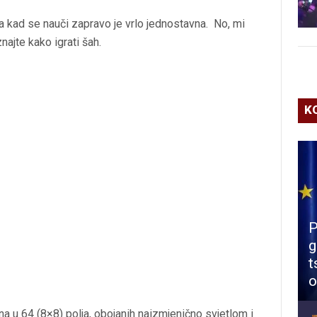
 a kad se nauči zapravo je vrlo jednostavna. No, mi
ajte kako igrati šah.
K
P
g
t
o
na u 64 (8×8) polja, obojanih naizmjenično svjetlom i