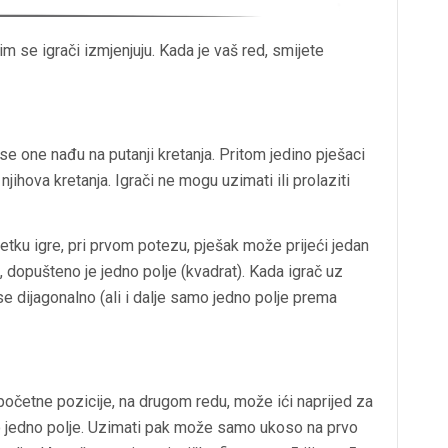
tim se igrači izmjenjuju. Kada je vaš red, smijete
se one nađu na putanji kretanja. Pritom jedino pješaci
njihova kretanja. Igrači ne mogu uzimati ili prolaziti
tku igre, pri prvom potezu, pješak može prijeći jedan
u, dopušteno je jedno polje (kvadrat). Kada igrač uz
e dijagonalno (ali i dalje samo jedno polje prema
početne pozicije, na drugom redu, može ići naprijed za
po jedno polje. Uzimati pak može samo ukoso na prvo