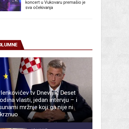
koncert u Vukovaru premašio je
sva očekivanja
OLUMNE
lenkovićev tv Dnevnik: Deset
odina vlasti, jedan intervju – i
sunami mržnje koji ga nije ni
krznuo