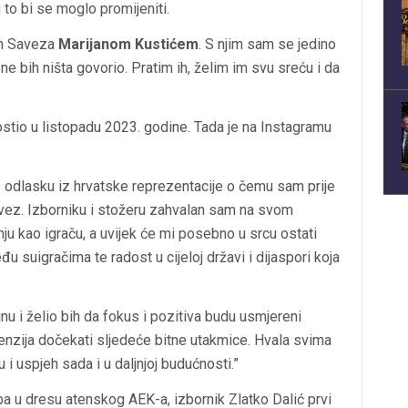
to bi se moglo promijeniti.
om Saveza
Marijanom Kustićem
. S njim sam se jedino
 ne bih ništa govorio. Pratim ih, želim im svu sreću i da
ostio u listopadu 2023. godine. Tada je na Instagramu
 odlasku iz hrvatske reprezentacije o čemu sam prije
vez. Izborniku i stožeru zahvalan sam na svom
u kao igraču, a uvijek će mi posebno u srcu ostati
u suigračima te radost u cijeloj državi i dijaspori koja
 i želio bih da fokus i pozitiva budu usmjereni
enzija dočekati sljedeće bitne utakmice. Hvala svima
 i uspjeh sada i u daljnjoj budućnosti.”
a u dresu atenskog AEK-a, izbornik Zlatko Dalić prvi