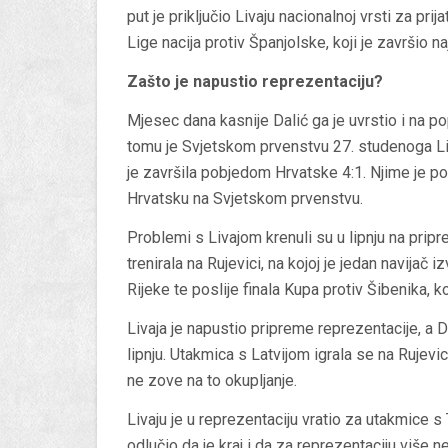
put je priključio Livaju nacionalnoj vrsti za pri
Lige nacija protiv Španjolske, koji je završio 
Zašto je napustio reprezentaciju?
Mjesec dana kasnije Dalić ga je uvrstio i na p
tomu je Svjetskom prvenstvu 27. studenoga Li
je završila pobjedom Hrvatske 4:1. Njime je po
Hrvatsku na Svjetskom prvenstvu.
Problemi s Livajom krenuli su u lipnju na prip
trenirala na Rujevici, na kojoj je jedan navijač
Rijeke te poslije finala Kupa protiv Šibenika, ko
Livaja je napustio pripreme reprezentacije, a 
lipnju. Utakmica s Latvijom igrala se na Rujevi
ne zove na to okupljanje.
Livaju je u reprezentaciju vratio za utakmice
odlučio da je kraj i da za reprezentaciju više n