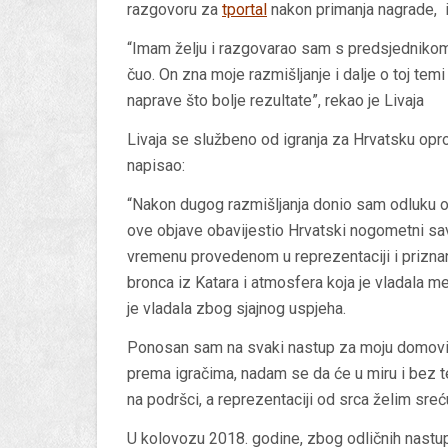
razgovoru za
tportal
nakon primanja nagrade, i 
“Imam želju i razgovarao sam s predsjednik
čuo. On zna moje razmišljanje i dalje o toj temi
naprave što bolje rezultate”, rekao je Livaja
Livaja se službeno od igranja za Hrvatsku opr
napisao:
“Nakon dugog razmišljanja donio sam odluku o
ove objave obavijestio Hrvatski nogometni sa
vremenu provedenom u reprezentaciji i priznanj
bronca iz Katara i atmosfera koja je vladala međ
je vladala zbog sjajnog uspjeha.
Ponosan sam na svaki nastup za moju domovinu
prema igračima, nadam se da će u miru i bez t
na podršci, a reprezentaciji od srca želim sreću
U kolovozu 2018. godine, zbog odličnih nastup