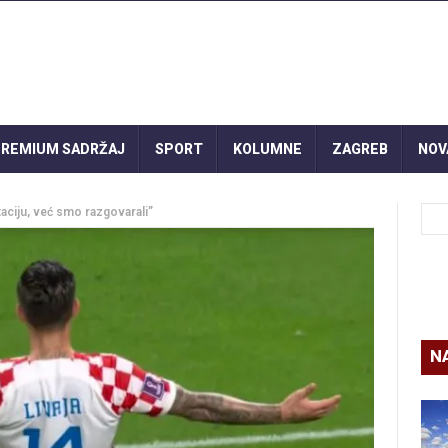
REMIUM SADRŽAJ
SPORT
KOLUMNE
ZAGREB
NOV
taciju, već smo razgovarali”
N