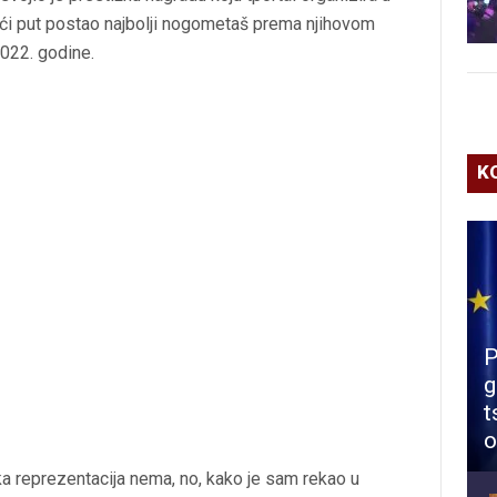
treći put postao najbolji nogometaš prema njihovom
2022. godine.
K
P
g
t
o
ska reprezentacija nema, no, kako je sam rekao u