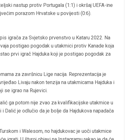
jateljski nastup protiv Portugala (1:1) i okršaj UEFA-ine
najvećim porazom Hrvatske u povijesti (0:6).
opis igrača za Svjetsko prvenstvo u Kataru 2022. Na
vaja postigao pogodak u utakmici protiv Kanade koja
stao prvi igrač Hajduka koji je postigao pogodak za
remama za završnicu Lige nacija. Reprezentacija je
 izvrijeđao Livaju nakon tenzija na utakmicama Hajduka i
ji se igrao na Rujevici.
Dalić ga potom nije zvao za kvalifikacijske utakmice u
ci i Dalić je odlučio da je bolje da Hajdukova napadača
 s Turskom i Walesom, no hajdukovac je uoči utakmice
eće igrati. U šturoj objavi na Instagramu rekao je da će