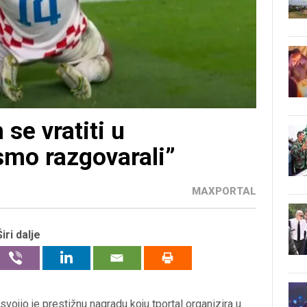
se vratiti u
smo razgovarali”
MAXPORTAL
Širi dalje
svojio je prestižnu nagradu koju tportal organizira u