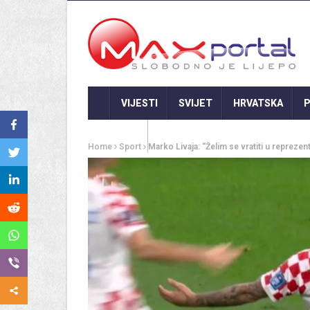
VIJESTI
SVIJET
HRVATSKA
P
GASTRO
Home
Sport
Marko Livaja: “Želim se vratiti u reprezen