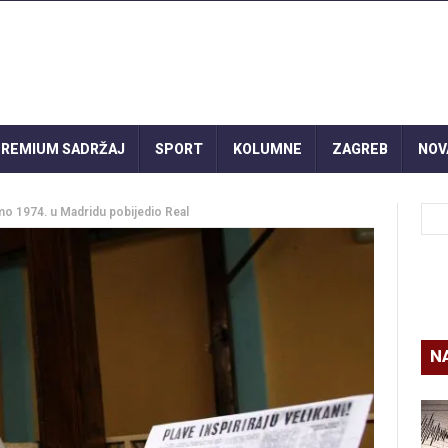
REMIUM SADRŽAJ
SPORT
KOLUMNE
ZAGREB
NOV
mo 1974. u Madridu pobijedio Real
N