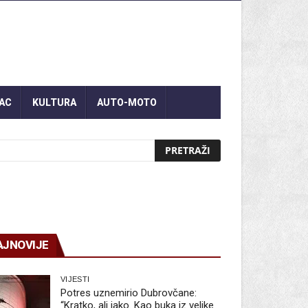
AC
KULTURA
AUTO-MOTO
AJNOVIJE
VIJESTI
Potres uznemirio Dubrovčane:
“Kratko, ali jako. Kao buka iz velike