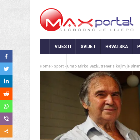
VIJESTI
SVIJET
HRVATSKA
P
GASTRO
Home
Sport
Umro Mirko Bazić, trener s kojim je Dina