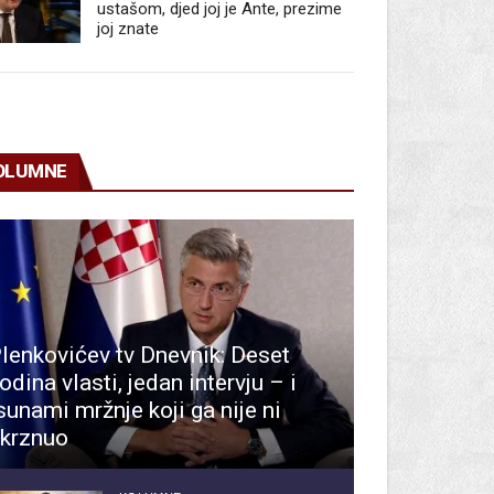
ustašom, djed joj je Ante, prezime
joj znate
OLUMNE
lenkovićev tv Dnevnik: Deset
odina vlasti, jedan intervju – i
sunami mržnje koji ga nije ni
krznuo