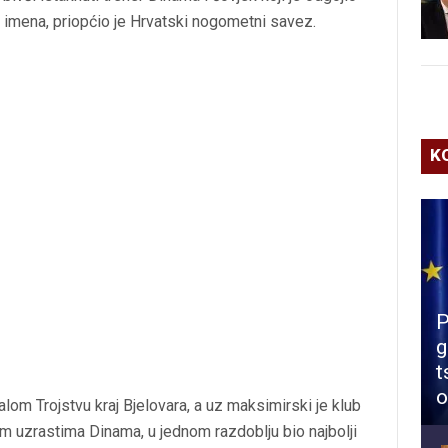
h imena, priopćio je Hrvatski nogometni savez.
K
P
g
t
o
om Trojstvu kraj Bjelovara, a uz maksimirski je klub
đim uzrastima Dinama, u jednom razdoblju bio najbolji