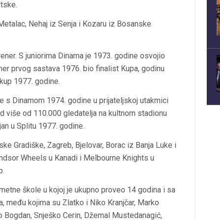
atske.
i Metalac, Nehaj iz Senja i Kozaru iz Bosanske
trener. S juniorima Dinama je 1973. godine osvojio
ner prvog sastava 1976. bio finalist Kupa, godinu
 kup 1977. godine.
je s Dinamom 1974. godine u prijateljskoj utakmici
d više od 110.000 gledatelja na kultnom stadionu
jan u Splitu 1977. godine.
nske Gradiške, Zagreb, Bjelovar, Borac iz Banja Luke i
ndsor Wheels u Kanadi i Melbourne Knights u
p.
metne škole u kojoj je ukupno proveo 14 godina i sa
ča, među kojima su Zlatko i Niko Kranjčar, Marko
ćko Bogdan, Snješko Cerin, Džemal Mustedanagić,