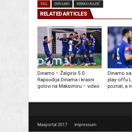
TAG
DINAMO
MIRKO BAZIĆ
RELATED ARTICLES
Dinamo – Žalgiris 5:0
Dinamo saz
Rapsodija Dinama i krasni
play-offu L
golovi na Maksimiru – video
poznat, a 
Maxportal 2017
Impressum