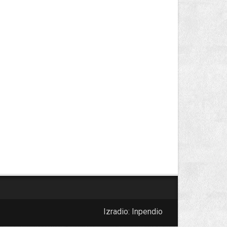
Izradio:
Inpendio