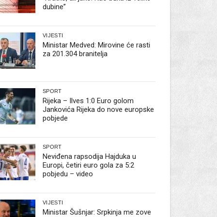
dubine”
VIJESTI
Ministar Medved: Mirovine će rasti
za 201.304 branitelja
SPORT
Rijeka – Ilves 1:0 Euro golom
Jankovića Rijeka do nove europske
pobjede
SPORT
Neviđena rapsodija Hajduka u
Europi, četiri euro gola za 5:2
pobjedu – video
VIJESTI
Ministar Šušnjar: Srpkinja me zove