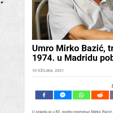
Umro Mirko Bazić, t
1974. u Madridu pob
10 OŽUJKA, 2021
U srijedu je u 83. godini preminuo Mirko Bazić, 