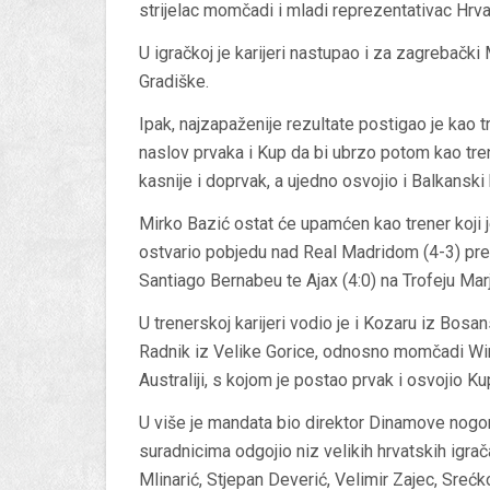
strijelac momčadi i mladi reprezentativac Hrv
U igračkoj je karijeri nastupao i za zagrebačk
Gradiške.
Ipak, najzapaženije rezultate postigao je kao 
naslov prvaka i Kup da bi ubrzo potom kao tre
kasnije i doprvak, a ujedno osvojio i Balkanski
Mirko Bazić ostat će upamćen kao trener koji 
ostvario pobjedu nad Real Madridom (4-3) pre
Santiago Bernabeu te Ajax (4:0) na Trofeju Mar
U trenerskoj karijeri vodio je i Kozaru iz Bosa
Radnik iz Velike Gorice, odnosno momčadi Wi
Australiji, s kojom je postao prvak i osvojio Ku
U više je mandata bio direktor Dinamove nogo
suradnicima odgojio niz velikih hrvatskih igra
Mlinarić, Stjepan Deverić, Velimir Zajec, Sre