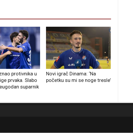
nao protivnika u
Novi igrač Dinama: ‘Na
ige prvaka. Slabo
početku su mi se noge tresle’
neugodan suparnik