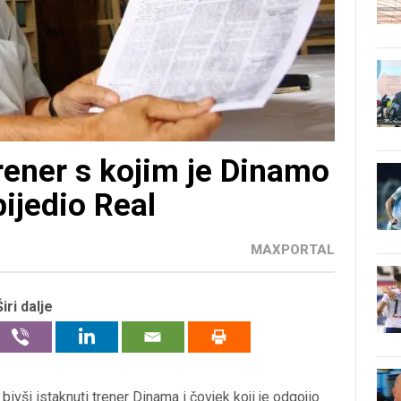
rener s kojim je Dinamo
ijedio Real
MAXPORTAL
Širi dalje
bivši istaknuti trener Dinama i čovjek koji je odgojio