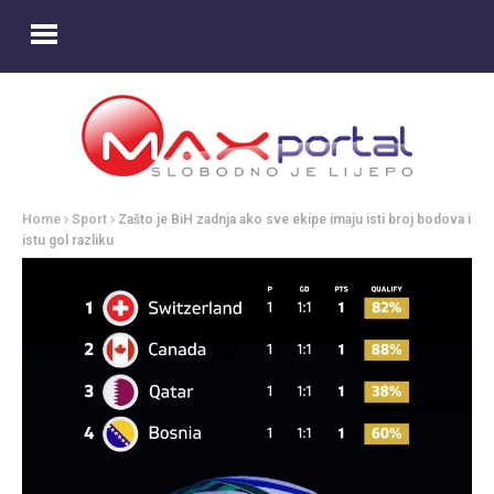
Home
Sport
Zašto je BiH zadnja ako sve ekipe imaju isti broj bodova i
istu gol razliku