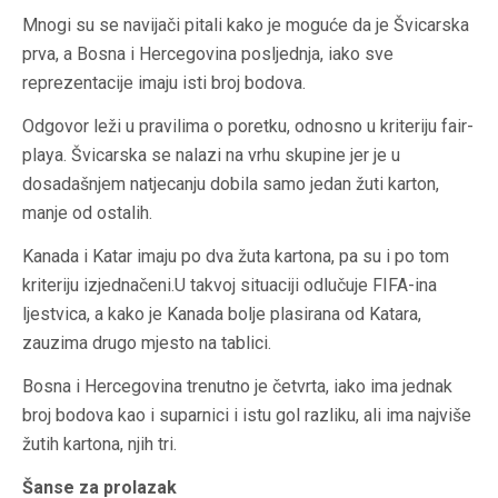
Mnogi su se navijači pitali kako je moguće da je Švicarska
prva, a Bosna i Hercegovina posljednja, iako sve
reprezentacije imaju isti broj bodova.
Odgovor leži u pravilima o poretku, odnosno u kriteriju fair-
playa. Švicarska se nalazi na vrhu skupine jer je u
dosadašnjem natjecanju dobila samo jedan žuti karton,
manje od ostalih.
Kanada i Katar imaju po dva žuta kartona, pa su i po tom
kriteriju izjednačeni.U takvoj situaciji odlučuje FIFA-ina
ljestvica, a kako je Kanada bolje plasirana od Katara,
zauzima drugo mjesto na tablici.
Bosna i Hercegovina trenutno je četvrta, iako ima jednak
broj bodova kao i suparnici i istu gol razliku, ali ima najviše
žutih kartona, njih tri.
Šanse za prolazak