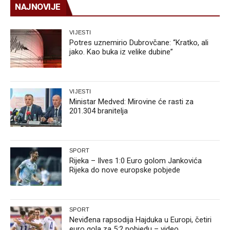
NAJNOVIJE
VIJESTI
Potres uznemirio Dubrovčane: “Kratko, ali
jako. Kao buka iz velike dubine”
VIJESTI
Ministar Medved: Mirovine će rasti za
201.304 branitelja
SPORT
Rijeka – Ilves 1:0 Euro golom Jankovića
Rijeka do nove europske pobjede
SPORT
Neviđena rapsodija Hajduka u Europi, četiri
euro gola za 5:2 pobjedu – video