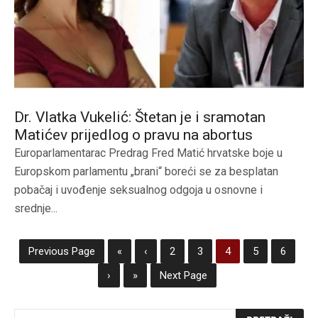
Dr. Vlatka Vukelić: Štetan je i sramotan
Matićev prijedlog o pravu na abortus
Europarlamentarac Predrag Fred Matić hrvatske boje u
Europskom parlamentu „brani“ boreći se za besplatan
pobačaj i uvođenje seksualnog odgoja u osnovne i
srednje...
Previous Page
«
‹
2
3
4
5
6
›
»
Next Page