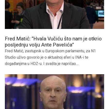
Fred Matić: “Hvala Vučiću što nam je otkrio
posljednju volju Ante Pavelića”
Fred Matić, zastupnik u Europskom parlamentu, za N1
Studio uživo govorio je o aktualnoj aferi u INA-i te
događanjima u HDZ-u. I svašta je napričao....