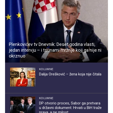
Plenkovićev tv Dnevnik: Deset godina vlasti,
jedan intervju – i tsunami mržnje koji ga nije ni
okrznuo
KOLUMNE
Dalija Orešković – žena koja nije čitala
KOLUMNE
DP otvorio proces, Sabor ga pretvara
u državni dokument: Hrvati u BiH traže
prava, a ne milost