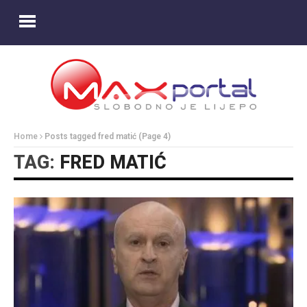
Home
Posts tagged fred matić
(Page 4)
TAG:
FRED MATIĆ