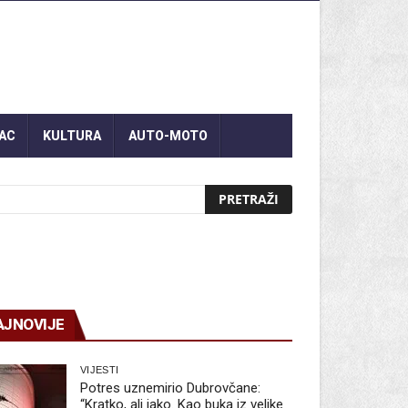
AC
KULTURA
AUTO-MOTO
AJNOVIJE
VIJESTI
Potres uznemirio Dubrovčane:
“Kratko, ali jako. Kao buka iz velike