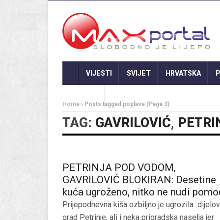
VIJESTI
SVIJET
HRVATSKA
P
GASTRO
Home
Posts tagged poplave
(Page 3)
TAG:
GAVRILOVIĆ
,
PETRI
PETRINJA POD VODOM,
GAVRILOVIĆ BLOKIRAN: Desetine
kuća ugroženo, nitko ne nudi pomo
Prijepodnevna kiša ozbiljno je ugrozila dijelo
grad Petrinje, ali i neka prigradska naselja jer