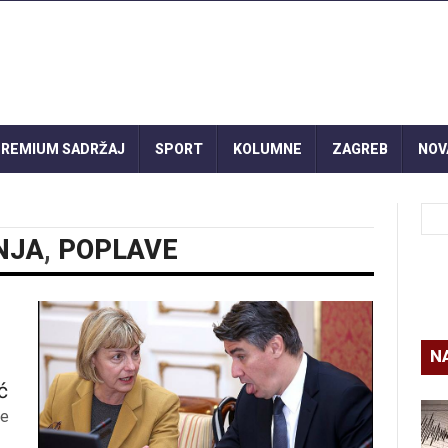
REMIUM SADRŽAJ
SPORT
KOLUMNE
ZAGREB
NOV
NJA
,
POPLAVE
N
ć
ve