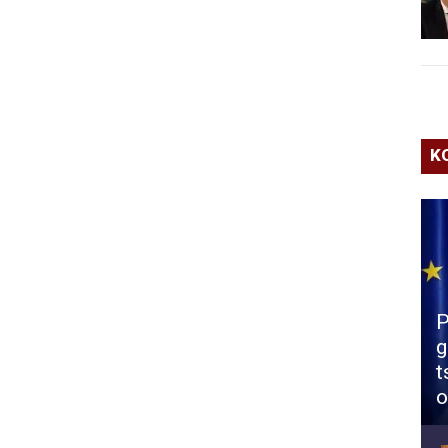
K
P
g
t
o