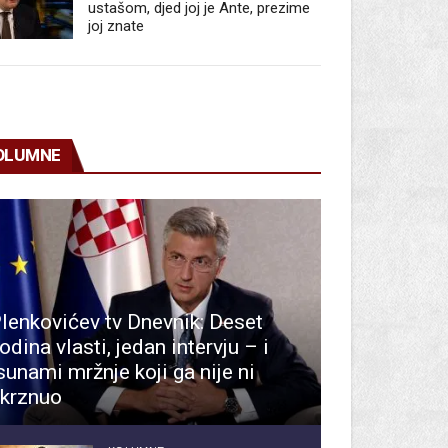
ustašom, djed joj je Ante, prezime
joj znate
OLUMNE
lenkovićev tv Dnevnik: Deset
odina vlasti, jedan intervju – i
sunami mržnje koji ga nije ni
krznuo