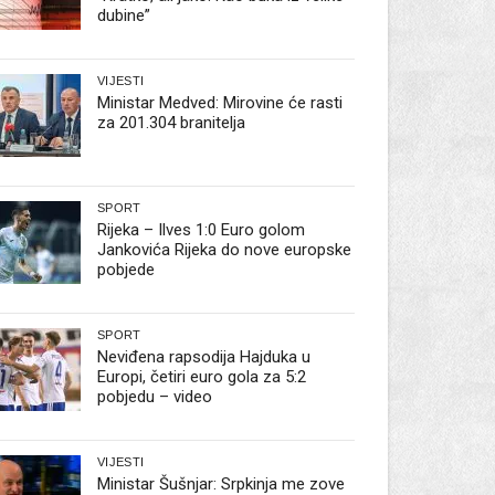
dubine”
VIJESTI
Ministar Medved: Mirovine će rasti
za 201.304 branitelja
SPORT
Rijeka – Ilves 1:0 Euro golom
Jankovića Rijeka do nove europske
pobjede
SPORT
Neviđena rapsodija Hajduka u
Europi, četiri euro gola za 5:2
pobjedu – video
VIJESTI
Ministar Šušnjar: Srpkinja me zove