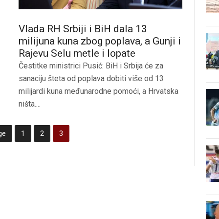
Vlada RH Srbiji i BiH dala 13
milijuna kuna zbog poplava, a Gunji i
Rajevu Selu metle i lopate
Čestitke ministrici Pusić: BiH i Srbija će za
sanaciju šteta od poplava dobiti više od 13
milijardi kuna međunarodne pomoći, a Hrvatska
ništa....
ge
1
2
3