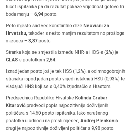
tucet ispitanika pa da rezultat pokaže vrijednost gotovo tri
boda manju –
6,94
posto.
Peto mjesto sad već konstantno drže
Neovisni za
Hrvatsku,
također s nešto manjim rezultatom no prošloga
mjeseca –
3,87
posto.
Stranka koja se smjestila između NHR-a i IDS-a (
2%
) je
GLAS
s postotkom
2,54.
Iznad jedan posto još je tek HSS (1,2%), a od mnogobrojnih
stranaka ispod jedan posto vrijedi istaknuti HSU (0,93%) te
vladajući HNS koji se s 0,40% izjednačio s Hrastom.
Predsjednica Republike Hrvatske
Kolinda Grabar-
Kitarović
predvodi popis najpozitivnije doživljenih
političara s 14,60 posto ispitanika. Iako narušenog
postotka u odnosu na prošli mjesec
,
Andrej Plenković
drugi je najpozitivnije doživljeni političar s 9,98 posto.