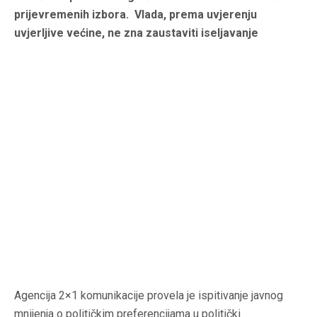
prijevremenih izbora. Vlada, prema uvjerenju
uvjerljive većine, ne zna zaustaviti iseljavanje
Agencija 2×1 komunikacije provela je ispitivanje javnog
mnijenja o političkim preferencijama u politički