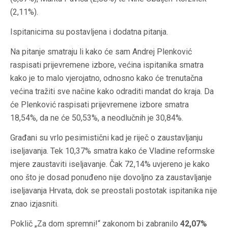
(2,11%).
Ispitanicima su postavljena i dodatna pitanja.
Na pitanje smatraju li kako će sam Andrej Plenković
raspisati prijevremene izbore, većina ispitanika smatra
kako je to malo vjerojatno, odnosno kako će trenutačna
većina tražiti sve načine kako odraditi mandat do kraja. Da
će
Plenković raspisati prijevremene izbore
smatra
18,54%, da ne će 50,53%, a neodlučnih je 30,84%.
Građani su vrlo pesimistični kad je riječ o zaustavljanju
iseljavanja. Tek 10,37% smatra kako će
Vladine reformske
mjere zaustaviti iseljavanje
. Čak 72,14% uvjereno je kako
ono što je dosad ponuđeno nije dovoljno za zaustavljanje
iseljavanja Hrvata, dok se preostali postotak ispitanika nije
znao izjasniti.
Poklič
„Za dom spremni!“
zakonom bi zabranilo
42,07%