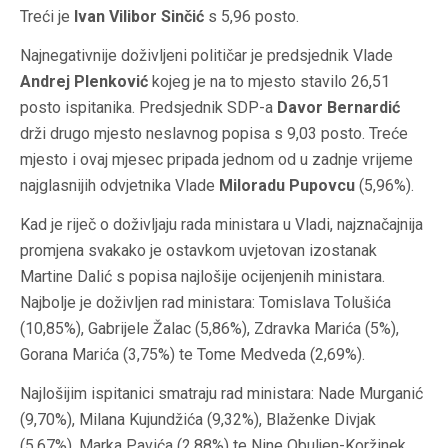
Treći je
Ivan Vilibor Sinčić
s 5,96 posto.
Najnegativnije doživljeni političar je predsjednik Vlade
Andrej Plenković
kojeg je na to mjesto stavilo 26,51
posto ispitanika. Predsjednik SDP-a
Davor Bernardić
drži drugo mjesto neslavnog popisa s 9,03 posto. Treće
mjesto i ovaj mjesec pripada jednom od u zadnje vrijeme
najglasnijih odvjetnika Vlade
Miloradu Pupovcu
(5,96%).
Kad je riječ o doživljaju rada ministara u Vladi, najznačajnija
promjena svakako je ostavkom uvjetovan izostanak
Martine Dalić s popisa najlošije ocijenjenih ministara.
Najbolje je doživljen rad ministara: Tomislava Tolušića
(10,85%), Gabrijele Žalac (5,86%), Zdravka Marića (5%),
Gorana Marića (3,75%) te Tome Medveda (2,69%).
Najlošijim ispitanici smatraju rad ministara: Nade Murganić
(9,70%), Milana Kujundžića (9,32%), Blaženke Divjak
(5,67%), Marka Pavića (2,88%) te Nine Obuljen-Koržinek