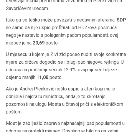
televizija otkrila predizbornu vezu Andreja Plenkovića sa
Šavorićevim uredom.
Iako ga se teško može povezati s nedavnim aferama,
SDP
ne samo da nije uspio profitirati od HDZ-ova posrnuća,
nego je nastavio s polaganim padom popularnosti, ovaj
mjesec je na
20,69
posto.
U mjesecu u kojem je Živi zid počeo nuditi svoje konkretne
mjere za državu dogodio se i blagi pad njegova rejtinga. U
odnosu na prošlomjesečnih 12.9%, ovaj mjesec bilježe
osjetno manjih
11,08
posto.
Ako je Andrej Plenković nešto uspio u aferi koja mu je
odnijela i najdražu ministricu, onda je to skretanje
pozornosti na ulogu Mosta u čitavoj priči s elektroničkom
poštom.
Most je zabilježio zapravo najznačajniji pad popularnosti u
odnosu na protekli mjesec. Dovoljno je bilo da ga zataji