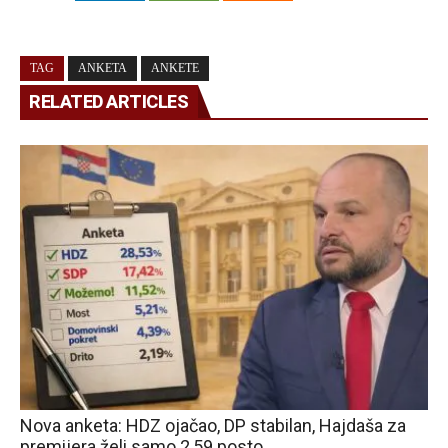
TAG
ANKETA
ANKETE
RELATED ARTICLES
Nova anketa: HDZ ojačao, DP stabilan, Hajdaša za
premijera želi samo 2,59 posto