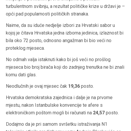
turbulentnom svibnju, a rezultat političke krize u državi je –
opći pad popularnosti političkih stranaka.
Naime, da su iduće nedjelje izbori za Hrvatski sabor u
kojoj je čitava Hrvatska jedna izborna jedinica, izlaznost bi
bila oko 72 posto, odnosno angažman bi bio veći no
proteklog mjeseca.
No odmah valja istaknuti kako bi još veći no prošlog
mjeseca bio broj birača koji do zadnjeg trenutka ne bi znali
komu dati glas.
Neodlučnih je ovaj mjesec čak
19,36
posto.
Hrvatska demokratska zajednica i dalje je na prvome
mjestu, nakon Istanbulske konvencije te afere s
elektroničkom poštom mogli bi računati na
24,57
posto.
Dodajmo da je pri samom svršetku istraživanja N1