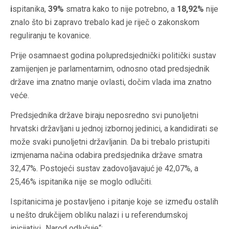
i
spitanika,
39%
smatra kako to nije potrebno, a
18,92%
nije
znalo što bi zapravo trebalo kad je riječ o zakonskom
reguliranju te kovanice.
Prije osamnaest godina polupredsjednički politički sustav
zamijenjen je parlamentarnim, odnosno otad predsjednik
države ima znatno manje ovlasti, dočim vlada ima znatno
veće.
Predsjednika države biraju neposredno svi punoljetni
hrvatski državljani u jednoj izbornoj jedinici, a kandidirati se
može svaki punoljetni državljanin. Da bi trebalo pristupiti
izmjenama načina odabira predsjednika države
smatra
32,47%. Postojeći sustav zadovoljavajuć je 42,07%, a
25,46% ispitanika nije se moglo odlučiti.
Ispitanicima je postavljeno i pitanje koje se između ostalih
u nešto drukčijem obliku nalazi i u referendumskoj
inicijativi „Narod odlučuje“: